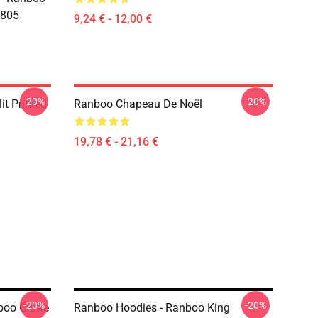
2805
9,24 € - 12,00 €
-20%
-20%
t Printed
Ranboo Chapeau De Noël
19,78 € - 21,16 €
-20%
-20%
oo Crotte
Ranboo Hoodies - Ranboo King