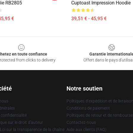
die RB2805
Cuptoast Impression Hoodie
45,95 €
39,51 € - 45,95 €
hetez en toute confiance
Garantie international
otected from clicks to delivery
Offert dans le pays d'utilisa
ciété
Notre soutien
 nous
Politiques d'expédition et de livraiso
énérales
Conditions de paiement
 confidentialité
Politiques de retour et de rembours
que sur le droit d'auteur
Contactez-nous
Loi sur la transparence de la chaîne
Aide aux clients (FAQ)