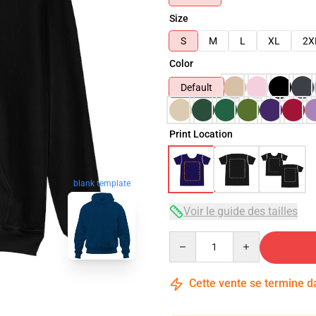
Size
S
M
L
XL
2X
Color
Default
Print Location
blank template
Voir le guide des tailles
Quantity
Cette vente se termine 