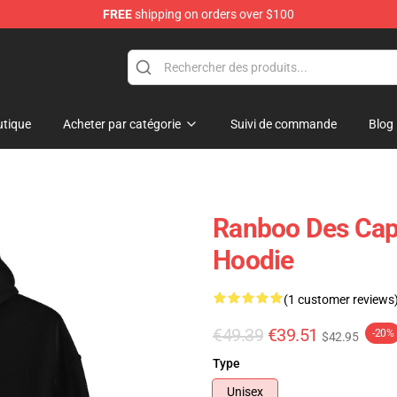
FREE
shipping on orders over $100
tique
Acheter par catégorie
Suivi de commande
Blog
Ranboo Des Cap
Hoodie
(1 customer reviews
€49.39
€39.51
-20%
$42.95
Type
Unisex