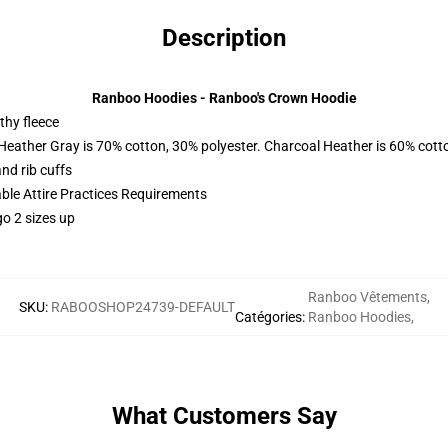
Description
Ranboo Hoodies - Ranboo's Crown Hoodie
thy fleece
 Heather Gray is 70% cotton, 30% polyester. Charcoal Heather is 60% cott
nd rib cuffs
able Attire Practices Requirements
o 2 sizes up
Ranboo Vêtements
,
SKU
:
RABOOSHOP24739-DEFAULT
Catégories
:
Ranboo Hoodies
,
What Customers Say