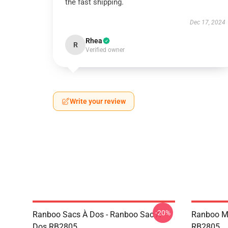
the fast shipping.
Dec 17, 2024
Rhea
R
Verified owner
Write your review
-20%
Ranboo Sacs À Dos - Ranboo Sac À
Ranboo M
Dos RB2805
RB2805