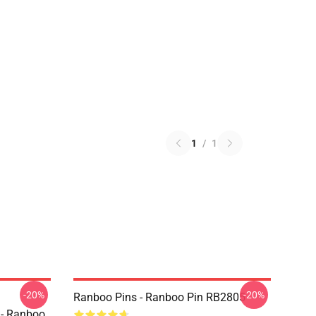
1
/
1
-20%
-20%
Ranboo Pins - Ranboo Pin RB2805
 - Ranboo