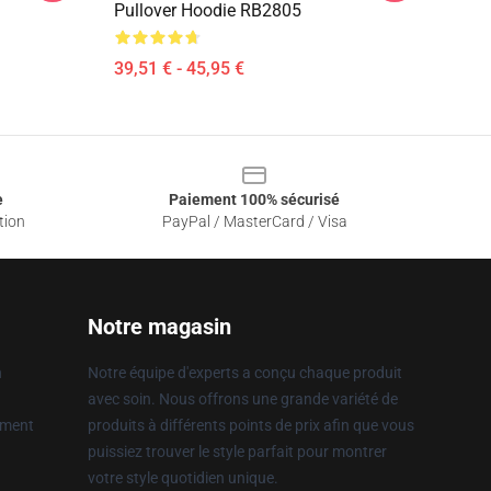
Pullover Hoodie RB2805
39,51 € - 45,95 €
e
Paiement 100% sécurisé
tion
PayPal / MasterCard / Visa
Notre magasin
n
Notre équipe d'experts a conçu chaque produit
avec soin. Nous offrons une grande variété de
ement
produits à différents points de prix afin que vous
puissiez trouver le style parfait pour montrer
votre style quotidien unique.