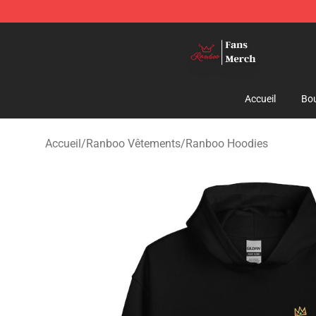
Ranboo Shop - Official Ranboo Merchandise Store
Accueil
Bou
Accueil
/
Ranboo Vêtements
/
Ranboo Hoodies