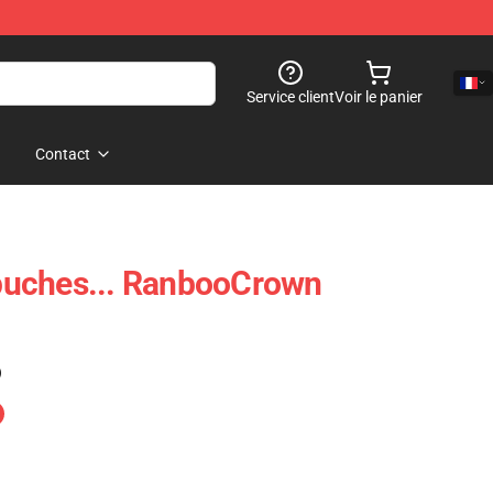
Service client
Voir le panier
Contact
uches... RanbooCrown
)