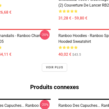
(2) Couverture De Lancer RB
26,68 €
31,28 € - 59,80 €
-20%
andails - Ranboo Chandail
Ranboo Hoodies - Ranboo Spli
05
Hooded Sweatshirt
44,11 €
40,02 €
$43.5
VOIR PLUS
Produits connexes
-20%
s Capuches... Ranboo Pull-
Ranboo Des Capuches... Ranb