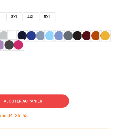
L
3XL
4XL
5XL
AJOUTER AU PANIER
dans
04
:
35
:
54