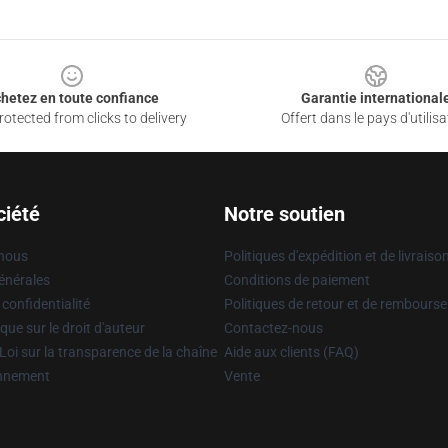
hetez en toute confiance
Garantie international
otected from clicks to delivery
Offert dans le pays d'utilisa
ciété
Notre soutien
 nous
Politiques d'expédition et de livraiso
énérales
Conditions de paiement
 confidentialité
Politiques de retour et de rembours
que sur le droit d'auteur
Contactez-nous
Loi sur la transparence de la chaîne
Aide aux clients (FAQ)
onnement
Vente