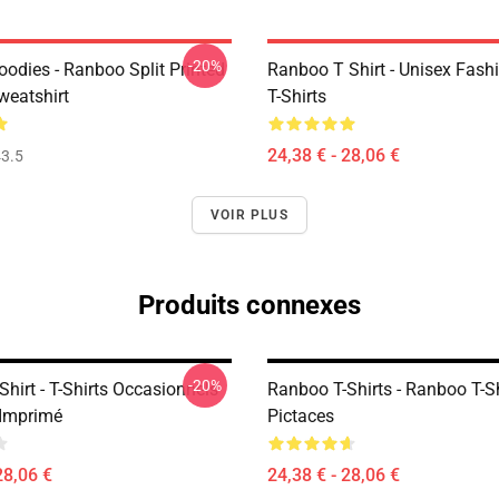
-20%
odies - Ranboo Split Printed
Ranboo T Shirt - Unisex Fash
eatshirt
T-Shirts
24,38 € - 28,06 €
3.5
VOIR PLUS
Produits connexes
-20%
hirt - T-Shirts Occasionnels
Ranboo T-Shirts - Ranboo T-Sh
Imprimé
Pictaces
28,06 €
24,38 € - 28,06 €