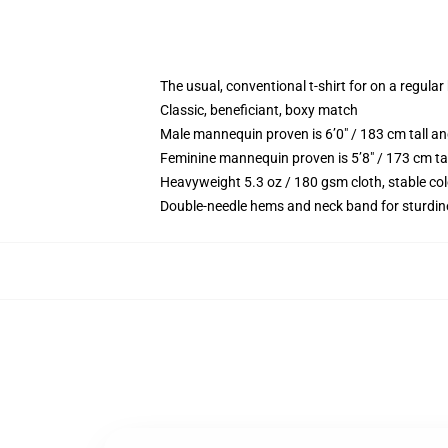
The usual, conventional t-shirt for on a regular
Classic, beneficiant, boxy match
Male mannequin proven is 6’0″ / 183 cm tall 
Feminine mannequin proven is 5’8″ / 173 cm ta
Heavyweight 5.3 oz / 180 gsm cloth, stable co
Double-needle hems and neck band for sturdin