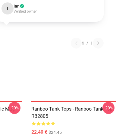
Ian
I
Verified owner
1
/
1
-20%
-20%
sic Mug
Ranboo Tank Tops - Ranboo Tank Top
RB2805
22,49 €
$24.45