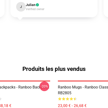
Julian
J
Verified owner
Produits les plus vendus
-20%
ackpacks - Ranboo Backpack
Ranboo Mugs - Ranboo Clas
RB2805
38,18 €
23,00 € - 26,68 €