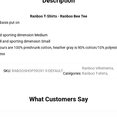
Description
Ranboo T-Shirts - Ranboo Bee Tee
 basis put on
and sporting dimension Medium
ll and sporting dimension Small
lours are 100% preshrunk cotton, heather gray is 90% cotton/10% polyest
ess
Ranboo Vêtements
,
SKU
:
RABOOSHOP39291-5-DEFAULT
Catégories
:
Ranboo T-shirts
,
What Customers Say