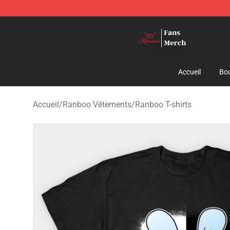
Ranboo Shop - Official Ranboo Merchandise Store
Accueil
Bou
Accueil
/
Ranboo Vêtements
/
Ranboo T-shirts