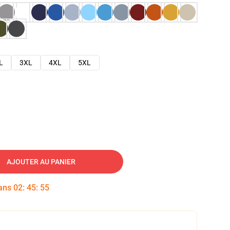
L
3XL
4XL
5XL
AJOUTER AU PANIER
dans
02
:
45
:
54