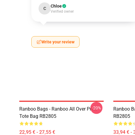
Chloe
C
Verified owner
Write your review
-20%
Ranboo Bags - Ranboo All Over Print
Ranboo B
Tote Bag RB2805
RB2805
22,95 € - 27,55 €
33,94 € - 