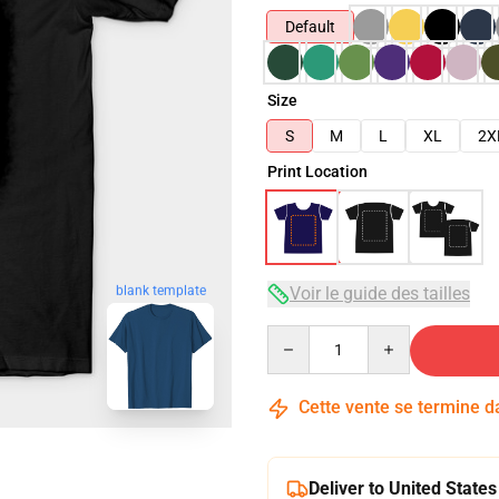
Default
Size
S
M
L
XL
2X
Print Location
blank template
Voir le guide des tailles
Quantity
Cette vente se termine 
Deliver to United States