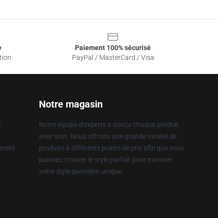
e
Paiement 100% sécurisé
tion
PayPal / MasterCard / Visa
Notre magasin
n
Notre équipe d'experts a conçu chaque produit
avec soin. Nous offrons une grande variété de
ement
produits à différents points de prix afin que vous
puissiez trouver le style parfait pour montrer
votre style quotidien unique.