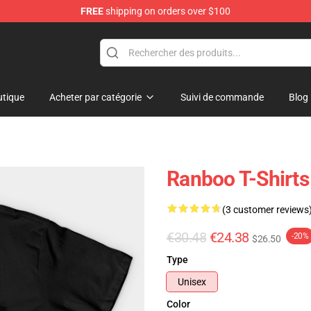
FREE
shipping on orders over $100
tique
Acheter par catégorie
Suivi de commande
Blog
Ranboo T-Shirts
(3 customer reviews
€30.48
€24.38
-20%
$26.50
Type
Unisex
Color