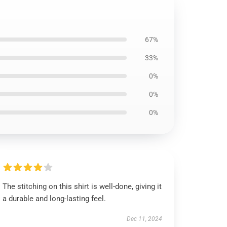
67%
33%
0%
0%
0%
The stitching on this shirt is well-done, giving it
a durable and long-lasting feel.
Dec 11, 2024