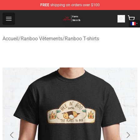
FREE
shipping on orders over $100
Ranboo Shop - Official Ranboo Merchandise Store
Open menu
Accueil
/
Ranboo Vêtements
/
Ranboo T-shirts