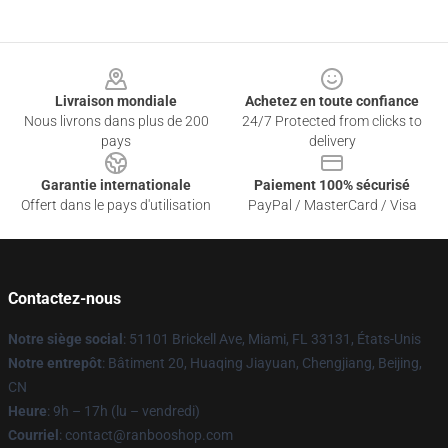
Footer
Livraison mondiale
Achetez en toute confiance
Nous livrons dans plus de 200
24/7 Protected from clicks to
pays
delivery
Garantie internationale
Paiement 100% sécurisé
Offert dans le pays d'utilisation
PayPal / MasterCard / Visa
Contactez-nous
Notre siège social
: 51101 Brickell Ave, Miami, FL 33131, États-Unis
Notre entrepôt
: Bâtiment 20, Huaqing Jiayuan, Chengjiang, Beijing,
CN
Heure
: 9h – 17h (lu – vendredi)
Courriel
: contact@ranbooshop.com