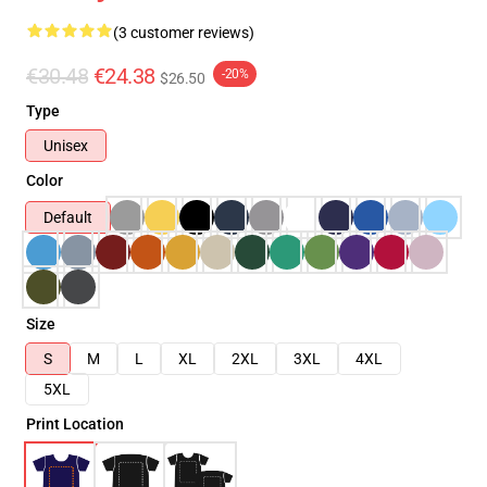
(3 customer reviews)
€30.48
€24.38
-20%
$26.50
Type
Unisex
Color
Default
Size
S
M
L
XL
2XL
3XL
4XL
5XL
Print Location