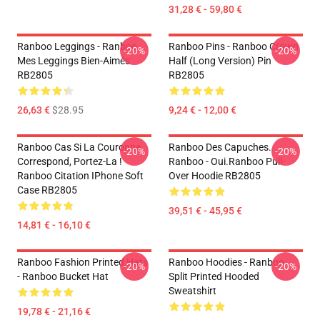
31,28 € - 59,80 €
Ranboo Leggings - Ranboo
Ranboo Pins - Ranboo Crown
-20%
-20%
Mes Leggings Bien-Aimés
Half (long Version) Pin
RB2805
RB2805
26,63 €
$28.95
9,24 € - 12,00 €
Ranboo Cas Si La Couronne
Ranboo Des Capuches...
-20%
-20%
Correspond, Portez-La !
Ranboo - Oui.Ranboo Pull-
Ranboo Citation IPhone Soft
Over Hoodie RB2805
Case RB2805
39,51 € - 45,95 €
14,81 € - 16,10 €
Ranboo Fashion Printed Hats
Ranboo Hoodies - Ranboo
-20%
-20%
- Ranboo Bucket Hat
Split Printed Hooded
Sweatshirt
19,78 € - 21,16 €