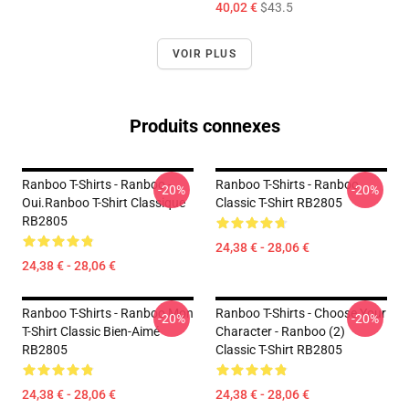
40,02 €
$43.5
VOIR PLUS
Produits connexes
Ranboo T-Shirts - Ranboo -
Ranboo T-Shirts - Ranboo
-20%
-20%
Oui.Ranboo T-Shirt Classique
Classic T-Shirt RB2805
RB2805
24,38 € - 28,06 €
24,38 € - 28,06 €
Ranboo T-Shirts - Ranboo Mon
Ranboo T-Shirts - Choose Your
-20%
-20%
T-Shirt Classic Bien-Aimé
Character - Ranboo (2)
RB2805
Classic T-Shirt RB2805
24,38 € - 28,06 €
24,38 € - 28,06 €