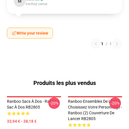
M
Verified owner
Write your review
1
/
1
Produits les plus vendus
Ranboo Sacs À Dos - Ranboo
Ranboo Ensembles De Literie
-20%
-20%
Sac À Dos RB2805
Choisissez Votre Personnage -
Ranboo (2) Couverture De
Lancer RB2805
33,94 € - 38,18 €