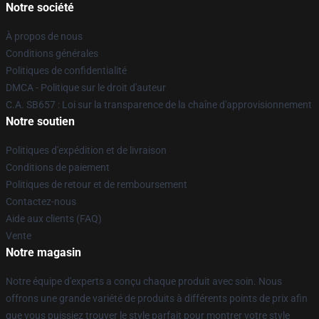
Notre société
À propos de nous
Conditions générales
Politiques de confidentialité
DMCA - Politique sur le droit d'auteur
C.A. SB657 : Loi sur la transparence de la chaîne d'approvisionnement
Notre soutien
Politiques d'expédition et de livraison
Conditions de paiement
Politiques de retour et de remboursement
Contactez-nous
Aide aux clients (FAQ)
Vente
Notre magasin
Notre équipe d'experts a conçu chaque produit avec soin. Nous
offrons une grande variété de produits à différents points de prix afin
que vous puissiez trouver le style parfait pour montrer votre style