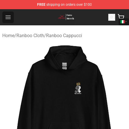
FREE
shipping on orders over $100
Ranboo Shop - Official Ranboo Merchandise Store
Open menu
Home
/
Ranboo Cloth
/
Ranboo Cappucci