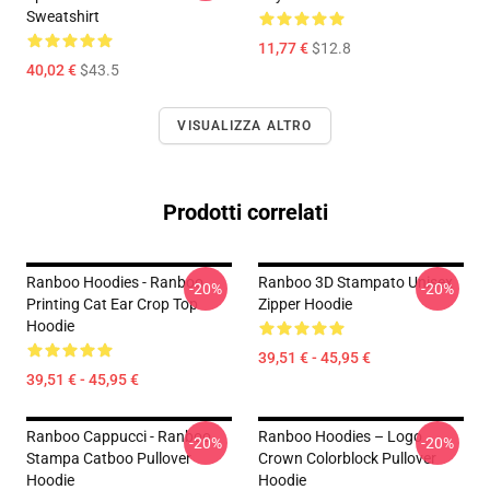
Sweatshirt
11,77 €
$12.8
40,02 €
$43.5
VISUALIZZA ALTRO
Prodotti correlati
Ranboo Hoodies - Ranboo
Ranboo 3D Stampato Unisex
-20%
-20%
Printing Cat Ear Crop Top
Zipper Hoodie
Hoodie
39,51 € - 45,95 €
39,51 € - 45,95 €
Ranboo Cappucci - Ranboo
Ranboo Hoodies – Logo
-20%
-20%
Stampa Catboo Pullover
Crown Colorblock Pullover
Hoodie
Hoodie