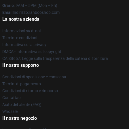
Orario
: 9AM – 5PM (Mon – Fri)
Email
Indirizzo:ranbooshop.com
La nostra azienda
Informazioni su di noi
Termini e condizioni
Informativa sulla privacy
DMCA - Informativa sul copyright
CA SB657: Legge sulla trasparenza della catena di fornitura
Il nostro supporto
Condizioni di spedizione e consegna
Termini di pagamento
Condizioni di ritorno e rimborso
Contattaci
Aiuto del cliente (FAQ)
Whosale
Il nostro negozio