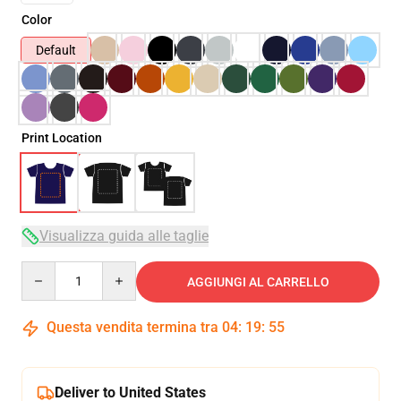
Color
Default
Print Location
Visualizza guida alle taglie
Quantity
AGGIUNGI AL CARRELLO
Questa vendita termina tra
04
:
19
:
54
Deliver to United States