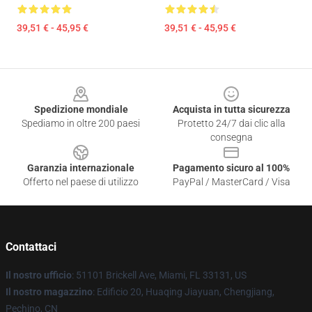
39,51 € - 45,95 €
39,51 € - 45,95 €
Footer
Spedizione mondiale
Acquista in tutta sicurezza
Spediamo in oltre 200 paesi
Protetto 24/7 dai clic alla
consegna
Garanzia internazionale
Pagamento sicuro al 100%
Offerto nel paese di utilizzo
PayPal / MasterCard / Visa
Contattaci
Il nostro ufficio
: 51101 Brickell Ave, Miami, FL 33131, US
Il nostro magazzino
: Edificio 20, Huaqing Jiayuan, Chengjiang,
Pechino, CN