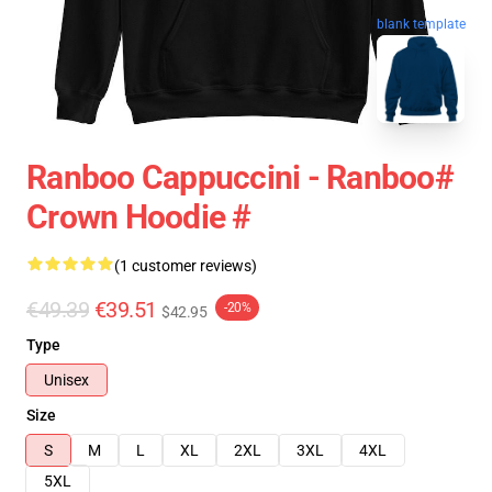
blank template
Ranboo Cappuccini - Ranboo#
Crown Hoodie #
(1 customer reviews)
€49.39
€39.51
-20%
$42.95
Type
Unisex
Size
S
M
L
XL
2XL
3XL
4XL
5XL