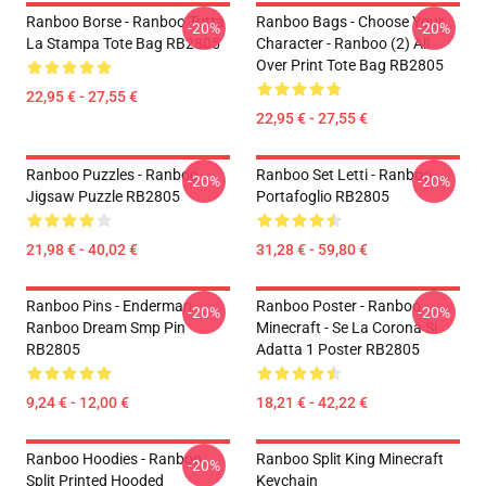
Ranboo Borse - Ranboo Tutta
Ranboo Bags - Choose Your
-20%
-20%
La Stampa Tote Bag RB2805
Character - Ranboo (2) All
Over Print Tote Bag RB2805
22,95 € - 27,55 €
22,95 € - 27,55 €
Ranboo Puzzles - Ranboo
Ranboo Set Letti - Ranboo
-20%
-20%
Jigsaw Puzzle RB2805
Portafoglio RB2805
21,98 € - 40,02 €
31,28 € - 59,80 €
Ranboo Pins - Enderman
Ranboo Poster - Ranboo
-20%
-20%
Ranboo Dream Smp Pin
Minecraft - Se La Corona Si
RB2805
Adatta 1 Poster RB2805
9,24 € - 12,00 €
18,21 € - 42,22 €
Ranboo Hoodies - Ranboo
Ranboo Split King Minecraft
-20%
Split Printed Hooded
Keychain