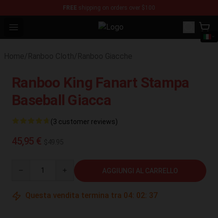
FREE
shipping on orders over $100
Open menu
Ranboo Shop - Official Ranboo Mer
Home
/
Ranboo Cloth
/
Ranboo Giacche
Ranboo King Fanart Stampa
Baseball Giacca
(3 customer reviews)
45,95 €
$49.95
Quantity
AGGIUNGI AL CARRELLO
Questa vendita termina tra
04
:
02
:
37