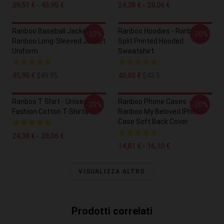
39,51 € - 45,95 €
24,38 € - 28,06 €
Ranboo Baseball Jacket -
Ranboo Hoodies - Ranboo
-20%
-20%
Ranboo Long-Sleeved Jacket
Split Printed Hooded
Uniform
Sweatshirt
45,95 €
$49.95
40,02 €
$43.5
Ranboo T Shirt - Unisex
Ranboo Phone Cases -
-20%
-20%
Fashion Cotton T-Shirts
Ranboo My Beloved IPhone
Case Soft Back Cover
24,38 € - 28,06 €
14,81 € - 16,10 €
VISUALIZZA ALTRO
Prodotti correlati