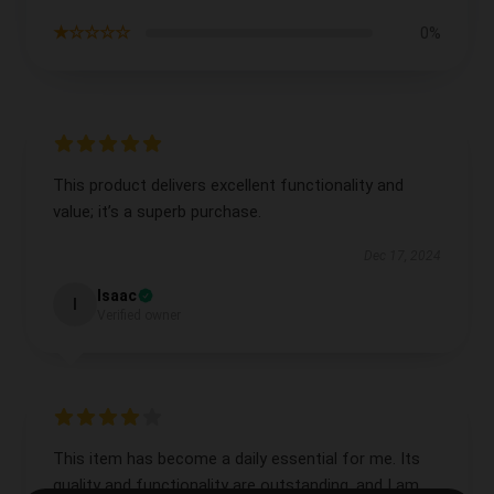
★☆☆☆☆
0%
This product delivers excellent functionality and
value; it’s a superb purchase.
Dec 17, 2024
Isaac
I
Verified owner
This item has become a daily essential for me. Its
quality and functionality are outstanding, and I am