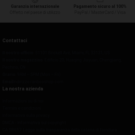
Garanzia internazionale
Pagamento sicuro al 100%
Offerto nel paese di utilizzo
PayPal / MasterCard / Visa
Contattaci
Il nostro ufficio
: 51101 Brickell Ave, Miami, FL 33131, US
Il nostro magazzino
: Edificio 20, Huaqing Jiayuan, Chengjiang,
Pechino, CN
Orario
: 9AM – 5PM (Mon – Fri)
Email
Indirizzo:ranbooshop.com
La nostra azienda
Informazioni su di noi
Termini e condizioni
Informativa sulla privacy
DMCA - Informativa sul copyright
CA SB657: Legge sulla trasparenza della catena di fornitura