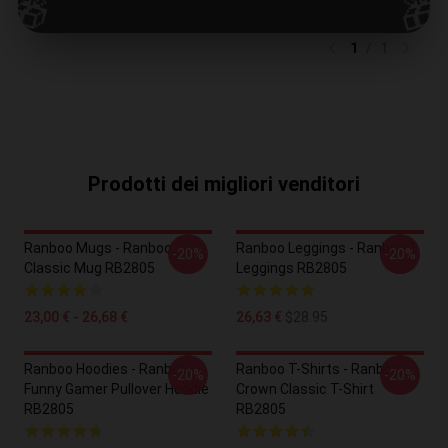
🎁
🎁
Write your review
1
/
1
Prodotti dei migliori venditori
Ranboo Mugs - Ranboo
Ranboo Leggings - Ranboo 1
-20%
-20%
Classic Mug RB2805
Leggings RB2805
23,00 € - 26,68 €
26,63 €
$28.95
Ranboo Hoodies - Ranboo
Ranboo T-Shirts - Ranboo
-20%
-20%
Funny Gamer Pullover Hoodie
Crown Classic T-Shirt
RB2805
RB2805