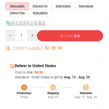
30inx40in
35inX47in
45inX60in
50inx60in
53inX70in
60inx80in
サイズガイドを見る
Quantity
カートに追加
このセールはあと
02
:
39
:
53
Deliver to United States
Cost to ship:
$6.99
Standard - Order today to get by
Aug. 13 - Aug. 20
Production
Shipping
Delivered
Today
Aug. 09
Aug. 13 - Aug. 20