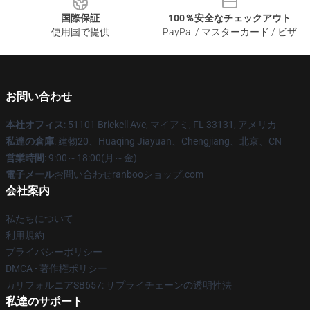
国際保証
100％安全なチェックアウト
使用国で提供
PayPal / マスターカード / ビザ
お問い合わせ
本社オフィス
: 51101 Brickell Ave, マイアミ, FL 33131, アメリカ
私達の倉庫
: 建物20、Huaqing Jiayuan、Chengjiang、北京、CN
営業時間
: 9:00～18:00(月～金)
電子メール
お問い合わせranbooショップ.com
会社案内
私たちについて
利用規約
プライバシーポリシー
DMCA - 著作権ポリシー
カリフォルニアSB657: サプライチェーンの透明性法
私達のサポート