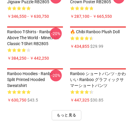
Jigsaw Puzzle RB2805
Crown Poster RB2805
￥346,550 - ￥630,750
￥287,100 - ￥665,550
Ranboo T-Shirts - Ranboo
🔥 Chibi Ranboo Plush Doll
-20%
Above The World - Minecraft
Classic T-Shirt RB2805
￥434,855
$29.99
￥384,250 - ￥442,250
Ranboo Hoodies - Ranboo
Ranboo ショートパンツ - かわ
-20%
Split Printed Hooded
いい Ranboo グラフィックサ
Sweatshirt
マーショートパンツ
￥630,750
$43.5
￥447,325
$30.85
もっと見る