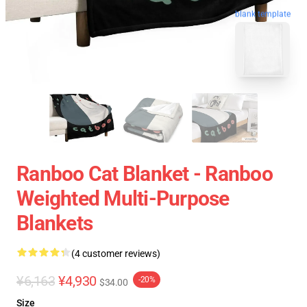
blank template
Ranboo Cat Blanket - Ranboo
Weighted Multi-Purpose
Blankets
(4 customer reviews)
¥6,163
¥4,930
-20%
$34.00
Size