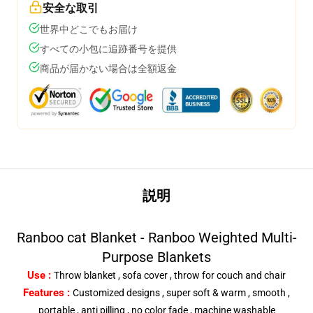
安全な取引
世界中どこでもお届け
すべての小包に追跡番号を提供
商品が届かない場合は全額返金
説明
Ranboo cat Blanket - Ranboo Weighted Multi-
Purpose Blankets
Use :
Throw blanket , sofa cover , throw for couch and chair
Features :
Customized designs , super soft & warm , smooth ,
portable , anti pilling , no color fade , machine washable