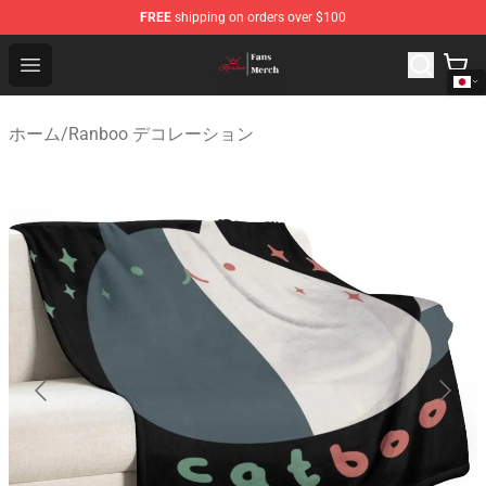
FREE
shipping on orders over $100
Ranboo Shop - Official Ranboo Merchandise Store
Open menu
ホーム
/
Ranboo デコレーション