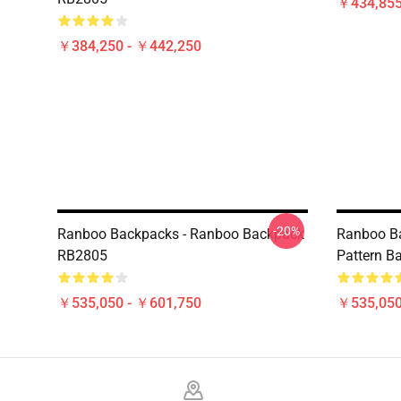
￥434,85
￥384,250 - ￥442,250
-20%
Ranboo Backpacks - Ranboo Backpack
Ranboo B
RB2805
Pattern B
￥535,050 - ￥601,750
￥535,050
Footer