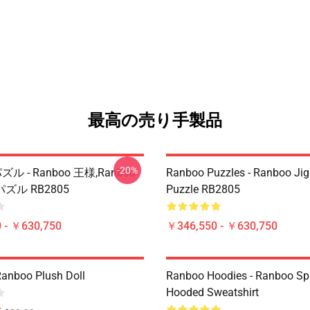
最高の売り手製品
-20%
パズル - Ranboo 王様,Ranboo
Ranboo Puzzles - Ranboo Ji
ズル RB2805
Puzzle RB2805
 - ￥630,750
￥346,550 - ￥630,750
Ranboo Plush Doll
Ranboo Hoodies - Ranboo Spli
Hooded Sweatshirt