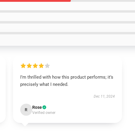
I’m thrilled with how this product performs; it’s
precisely what I needed.
Dec 11, 2024
Rose
R
Verified owner