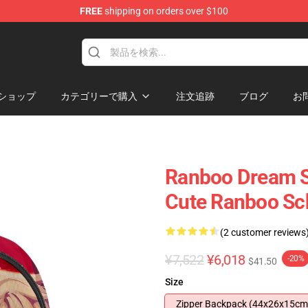
FREE
shipping on orders over $100
ショップ
カテゴリーで購入
注文追跡
ブログ
お
Ranboo Dream S
Cute Ranboo Sc
(2 customer reviews
¥7,522
¥6,018
-20%
$41.50
Size
Zipper Backpack (44x26x15cm