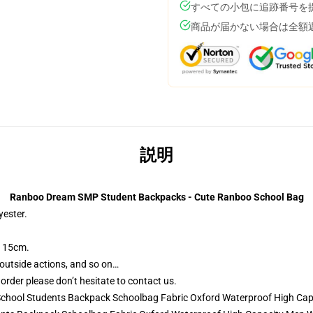
すべての小包に追跡番号を
商品が届かない場合は全額
説明
Ranboo Dream SMP Student Backpacks - Cute Ranboo School Bag
yester.
s 15cm.
 outside actions, and so on…
order please don’t hesitate to contact us.