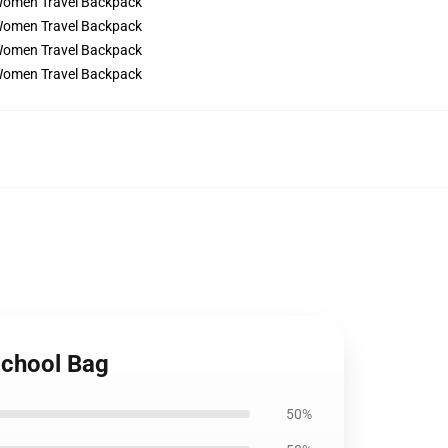
School Bag
50%