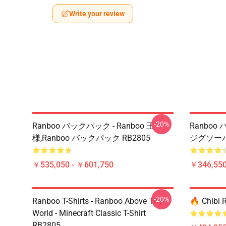
Write your review
-20%
Ranboo バックパック - Ranboo 王
Ranboo 
様,Ranboo バックパック RB2805
ジグソーパ
￥535,050 - ￥601,750
￥346,550
-20%
Ranboo T-Shirts - Ranboo Above The
🔥 Chibi 
World - Minecraft Classic T-Shirt
RB2805