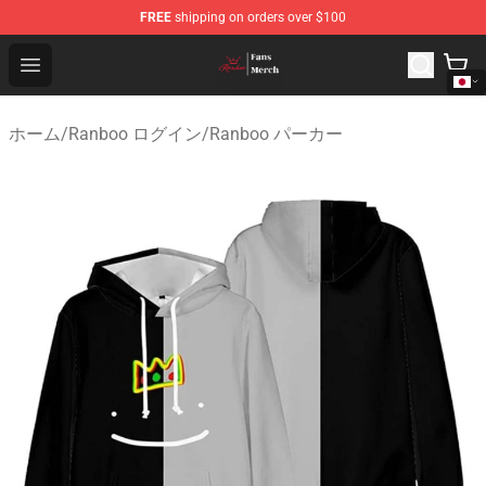
FREE
shipping on orders over $100
Ranboo Shop - Official Ranboo Merchandise Store
Open menu
ホーム
/
Ranboo ログイン
/
Ranboo パーカー