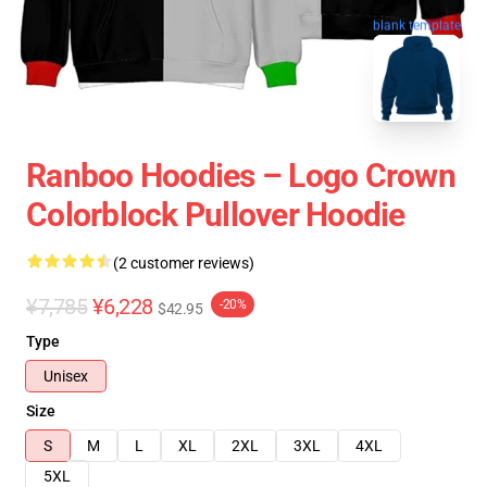
blank template
Ranboo Hoodies – Logo Crown
Colorblock Pullover Hoodie
(2 customer reviews)
¥7,785
¥6,228
-20%
$42.95
Type
Unisex
Size
S
M
L
XL
2XL
3XL
4XL
5XL