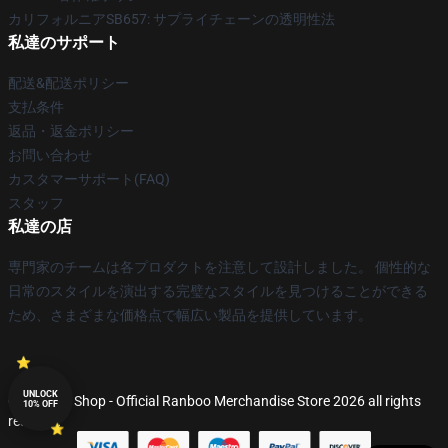
カリフォルニアSB657: サプライチェーンの透明性法
私達のサポート
配送&配送ポリシー
支払条件
返品・返金ポリシー
お問い合わせ
カスタマーサポート(FAQ)
スタッフ
私達の店
専門家のチームは各プロダクトを注意して設計しました。 個性的な
日常のスタイルを演出する完璧なスタイルを見つけることができる
ため、さまざまな価格点で幅広い製品を提供しています。
UNLOCK
© Ranboo Shop - Official Ranboo Merchandise Store 2026 all rights
10% OFF
reserved