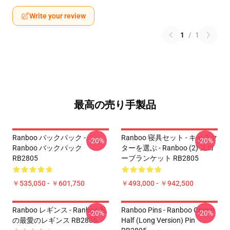
Write your review
1
/
1
最高の売り手製品
Ranboo バックパック -
Ranboo 寝具セット - キャラク
-20%
-20%
Ranboo バックパック
ターを選ぶ - Ranboo (2) スロ
RB2805
ーブランケット RB2805
￥535,050 - ￥601,750
￥493,000 - ￥942,500
Ranboo レギンス - Ranboo 私
Ranboo Pins - Ranboo Crown
-20%
-20%
の最愛のレギンス RB2805
Half (long Version) Pin