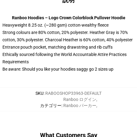
説明
Ranboo Hoodies – Logo Crown Colorblock Pullover Hoodie
Heavyweight 8.25 oz. (~280 gsm) cotton-wealthy fleece
Strong colours are 80% cotton, 20% polyester. Heather Gray is 70%
cotton, 30% polyester. Charcoal Heather is 60% cotton, 40% polyester
Entrance pouch pocket, matching drawstring and rib cuffs
Ethically sourced following the World Accountable Attire Practices
Requirements
Be aware: Should you like your hoodies saggy go 2 sizes up
SKU
:
RABOOSHOP33963-DEFAULT
Ranboo ログイン
,
カテゴリー
:
Ranboo パーカー
,
What Customers Say