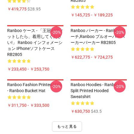
RB2805
￥419,775
$28.95
￥145,725 - ￥189,225
Ranboo ケース - 「王冠がフィ
Ranboo パーカー - Ranboo マ
-20%
-20%
ットしたら、着用してくださ
ーチ,Ranboo プルオーバーパ
い!」 Ranboo インフォメーシ
ーカーパーカー RB2805
ョン IPhoneソフトケース
RB2805
￥622,775 - ￥724,275
￥233,450 - ￥253,750
Ranboo Fashion Printed Hats
Ranboo Hoodies - Ranboo
-20%
-20%
- Ranboo Bucket Hat
Split Printed Hooded
Sweatshirt
￥311,750 - ￥333,500
￥630,750
$43.5
もっと見る