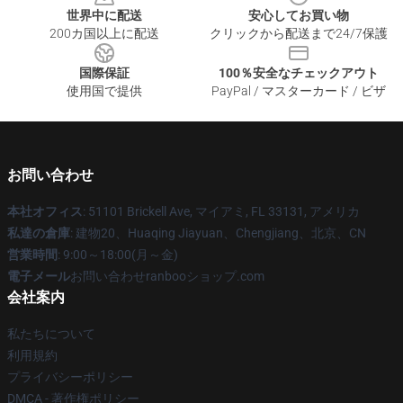
世界中に配送
安心してお買い物
200カ国以上に配送
クリックから配送まで24/7保護
国際保証
100％安全なチェックアウト
使用国で提供
PayPal / マスターカード / ビザ
お問い合わせ
本社オフィス
: 51101 Brickell Ave, マイアミ, FL 33131, アメリカ
私達の倉庫
: 建物20、Huaqing Jiayuan、Chengjiang、北京、CN
営業時間
: 9:00～18:00(月～金)
電子メール
お問い合わせranbooショップ.com
会社案内
私たちについて
利用規約
プライバシーポリシー
DMCA - 著作権ポリシー