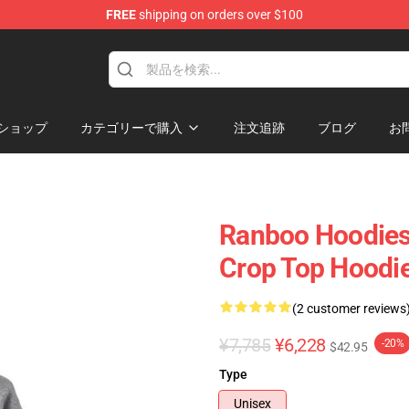
FREE
shipping on orders over $100
ショップ
カテゴリーで購入
注文追跡
ブログ
お
Ranboo Hoodies 
Crop Top Hoodi
(2 customer reviews
¥7,785
¥6,228
-20%
$42.95
Type
Unisex