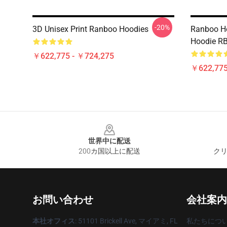
-20%
3D Unisex Print Ranboo Hoodies
Ranboo Ho
Hoodie R
￥622,775 - ￥724,275
￥622,775
Footer
世界中に配送
200カ国以上に配送
クリ
お問い合わせ
会社案内
本社オフィス
: 51101 Brickell Ave, マイアミ, FL
私たちにつ