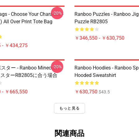
-20%
gs - Choose Your Character -
Ranboo Puzzles - Ranboo Ji
 All Over Print Tote Bag
Puzzle RB2805
￥346,550 - ￥630,750
 - ￥434,275
-20%
スター - Ranboo Minecraft -
Ranboo Hoodies - Ranboo Spli
スターRB2805に合う場合
Hooded Sweatshirt
 - ￥665,550
￥630,750
$43.5
もっと見る
関連商品