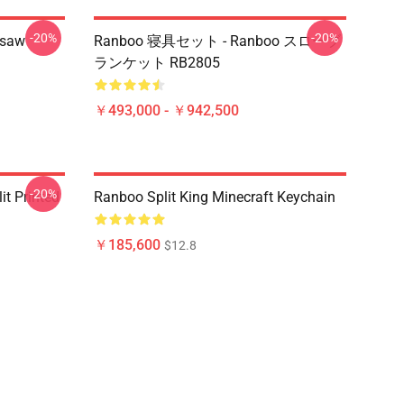
-20%
-20%
gsaw
Ranboo 寝具セット - Ranboo スローブ
ランケット RB2805
￥493,000 - ￥942,500
-20%
t Printed
Ranboo Split King Minecraft Keychain
￥185,600
$12.8