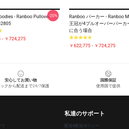
-20%
odies - Ranboo Pullover
Ranboo パーカー - Ranboo Min
B2805
王冠が4プルオーバーパーカーR
に合う場合
 - ￥724,275
￥622,775 - ￥724,275
安心してお買い物
国際保証
ックから配送まで24/7保護
使用国で提供
私達のサポート
いて
配送&配送ポリシー