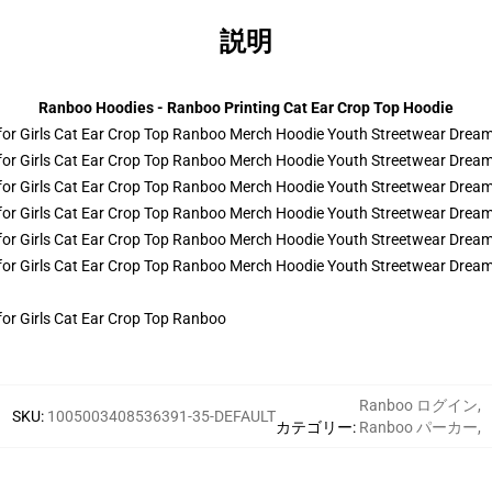
説明
Ranboo Hoodies - Ranboo Printing Cat Ear Crop Top Hoodie
Ranboo ログイン
,
SKU
:
1005003408536391-35-DEFAULT
カテゴリー
:
Ranboo パーカー
,