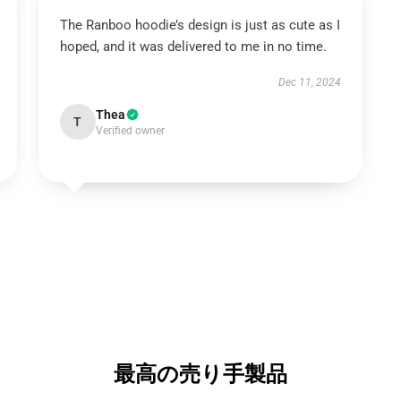
The Ranboo hoodie’s design is just as cute as I
hoped, and it was delivered to me in no time.
Dec 11, 2024
Thea
T
Verified owner
最高の売り手製品