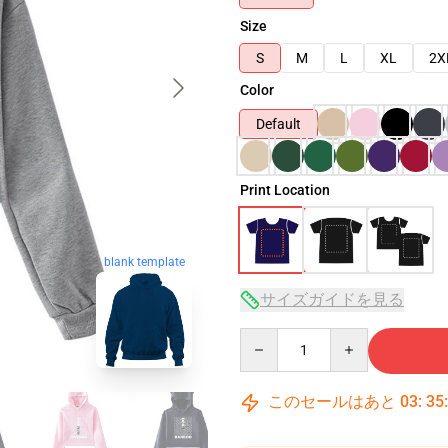
Size
S
M
L
XL
2X
Color
Default
Print Location
blank template
サイズガイドを見る
Quantity
このセールはあと
03
:
35