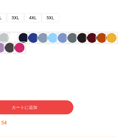
L
3XL
4XL
5XL
カートに追加
:
53