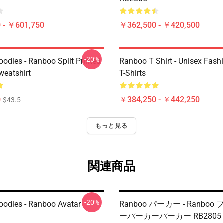
 - ￥601,750
￥362,500 - ￥420,500
-20%
odies - Ranboo Split Printed
Ranboo T Shirt - Unisex Fash
eatshirt
T-Shirts
0
￥384,250 - ￥442,250
$43.5
もっと見る
関連商品
-20%
odies - Ranboo Avatar
Ranboo パーカー - Ranbo
ーパーカーパーカー RB2805