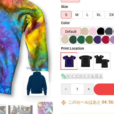
Size
S
M
L
XL
2X
Color
Default
Print Location
blank template
サイズガイドを見る
Quantity
このセールはあと
04
:
56