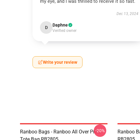
my eye, and I was thrilled to receive it so fast.
Dec 13, 2024
Daphne
D
Verified owner
Write your review
-20%
Ranboo Bags - Ranboo All Over Print
Ranboo B
Tote Bag RB2805
RB2805