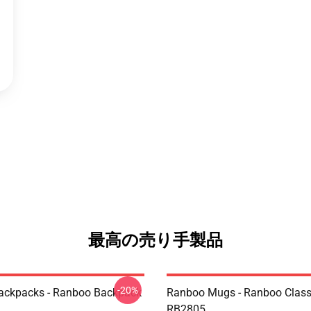
最高の売り手製品
-20%
ackpacks - Ranboo Backpack
Ranboo Mugs - Ranboo Clas
RB2805