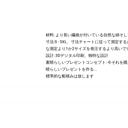
材料: より長い繊維が付いている自然な綿そ
寸法:S - 5XL、寸法チャートに従って測
な測定より1か2サイズを発注するより高いで
設計: 3Dデジタル印刷、独特な設計
素晴らしいプレゼントコンセプト: 今それを
晴らしいプレゼントを作る...
標準的な船積みは放します