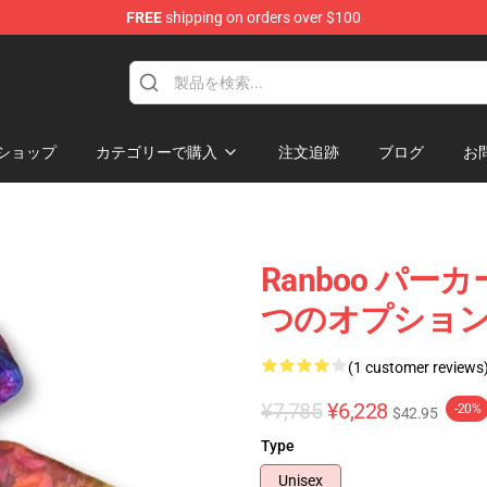
FREE
shipping on orders over $100
ショップ
カテゴリーで購入
注文追跡
ブログ
お
Ranboo パーカー
つのオプショ
(1 customer reviews
¥7,785
¥6,228
-20%
$42.95
Type
Unisex