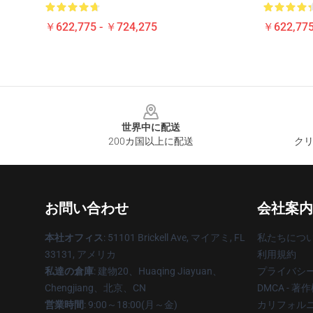
￥622,775 - ￥724,275
￥622,775
Footer
世界中に配送
200カ国以上に配送
クリ
お問い合わせ
会社案内
本社オフィス
: 51101 Brickell Ave, マイアミ, FL
私たちにつ
33131, アメリカ
利用規約
私達の倉庫
: 建物20、Huaqing Jiayuan、
プライバシ
Chengjiang、北京、CN
DMCA - 
営業時間
: 9:00～18:00(月～金)
カリフォルニ