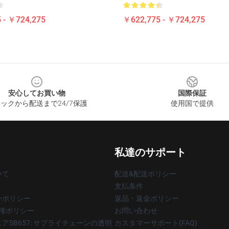
 - ￥724,275
￥622,775 - ￥724,275
安心してお買い物
国際保証
ックから配送まで24/7保護
使用国で提供
私達のサポート
いて
配送&配送ポリシー
支払条件
ーポリシー
返品・返金ポリシー
著作権ポリシー
お問い合わせ
アSB657: サプライチェーンの透明
カスタマーサポート(FAQ)