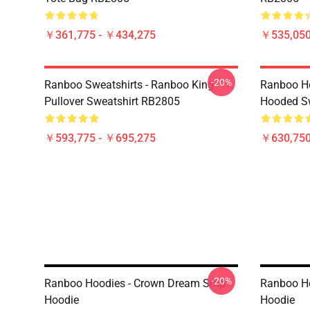
￥361,775 - ￥434,275
￥535,050
-20%
Ranboo Sweatshirts - Ranboo King
Ranboo Ho
Pullover Sweatshirt RB2805
Hooded Sw
￥593,775 - ￥695,275
￥630,75
-20%
Ranboo Hoodies - Crown Dream Smp
Ranboo Ho
Hoodie
Hoodie