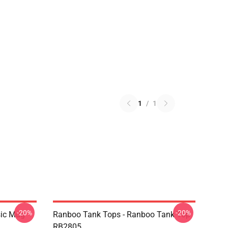
1
/
1
-20%
-20%
sic Mug
Ranboo Tank Tops - Ranboo Tank Top
RB2805