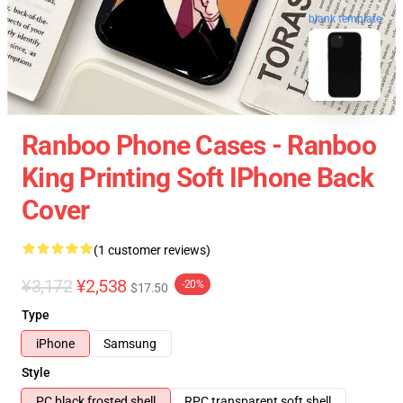
blank template
Ranboo Phone Cases - Ranboo
King Printing Soft IPhone Back
Cover
(1 customer reviews)
¥3,172
¥2,538
-20%
$17.50
Type
iPhone
Samsung
Style
PC black frosted shell
RPC transparent soft shell