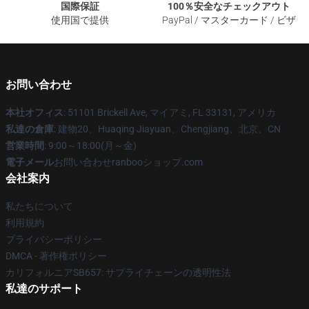
国際保証
100％安全なチェックアウト
使用国で提供
PayPal / マスターカード / ビザ
お問い合わせ
本社オフィス
: 51101 Brickell Ave, マイアミ, FL 33131, アメリカ
私達の倉庫
: 建物20、Huaqing Jiayuan、Chengjiang、北京、CN
営業時間
: 9:00～18:00(月～金)
電子メール
お問い合わせranbooショップ.com
会社案内
私たちについて
利用規約
プライバシーポリシー
DMCA - 著作権ポリシー
カリフォルニアSB657: サプライチェーンの透明性法
私達のサポート