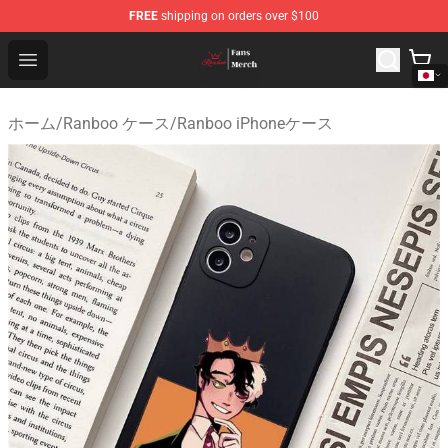
FREE
shipping on orders over $100
Ranboo Shop - Official Ranboo Merchandise Store
Open menu
ホーム
/
Ranboo ケース
/
Ranboo iPhoneケース