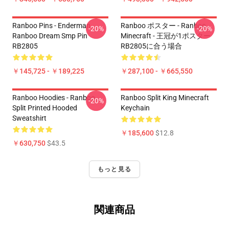
Ranboo Pins - Enderman
Ranboo ポスター - Ranboo
-20%
-20%
Ranboo Dream Smp Pin
Minecraft - 王冠が1ポスター
RB2805
RB2805に合う場合
￥145,725 - ￥189,225
￥287,100 - ￥665,550
Ranboo Hoodies - Ranboo
Ranboo Split King Minecraft
-20%
Split Printed Hooded
Keychain
Sweatshirt
￥185,600
$12.8
￥630,750
$43.5
もっと見る
関連商品