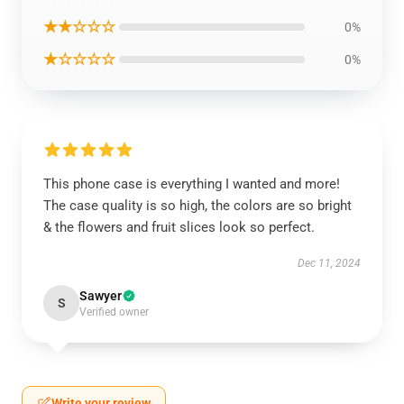
★★☆☆☆
0%
★☆☆☆☆
0%
This phone case is everything I wanted and more!
The case quality is so high, the colors are so bright
& the flowers and fruit slices look so perfect.
Dec 11, 2024
Sawyer
S
Verified owner
Write your review