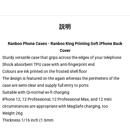
説明
Ranboo Phone Cases - Ranboo King Printing Soft iPhone Back
Cover
Sturdy versatile case that grips across the edges of your telephone
Shock absorbent TPU case with anti-fingerprint end
Colours are ink printed on the frosted shell floor
The design is featured on the again whereas the perimeters of the
case are semi clear and supply full entry to ports
Suitable with Qi-normal wi-fi charging
iPhone 12, 12 Professional, 12 Professional Max, and 12 mini
circumstances are appropriate with MagSafe charging, too
Weight 26g
Thickness 1/16 inch (1.6mm