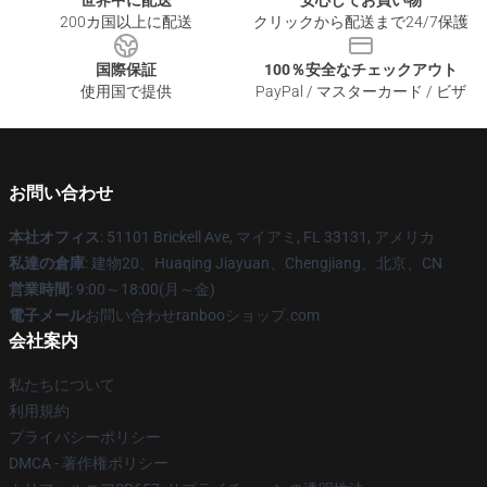
世界中に配送
安心してお買い物
200カ国以上に配送
クリックから配送まで24/7保護
国際保証
100％安全なチェックアウト
使用国で提供
PayPal / マスターカード / ビザ
お問い合わせ
本社オフィス
: 51101 Brickell Ave, マイアミ, FL 33131, アメリカ
私達の倉庫
: 建物20、Huaqing Jiayuan、Chengjiang、北京、CN
営業時間
: 9:00～18:00(月～金)
電子メール
お問い合わせranbooショップ.com
会社案内
私たちについて
利用規約
プライバシーポリシー
DMCA - 著作権ポリシー