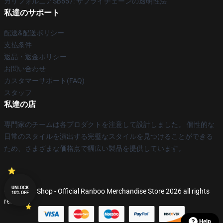
カリフォルニアSB657: サプライチェーンの透明性法
私達のサポート
配送&配送ポリシー
支払条件
返品・返金ポリシー
お問い合わせ
カスタマーサポート(FAQ)
スタッフ
私達の店
専門家のチームは各プロダクトを注意して設計しました。 個性的な
日常のスタイルを演出する完璧なスタイルを見つけることができる
ため、さまざまな価格点で幅広い製品を提供しています。
UNLOCK
© Ranboo Shop - Official Ranboo Merchandise Store 2026 all rights
10% OFF
reserved
Help