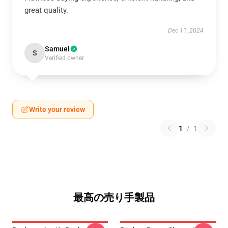
great quality.
Dec 11, 2024
Samuel
S
Verified owner
Write your review
1
/
1
最高の売り手製品