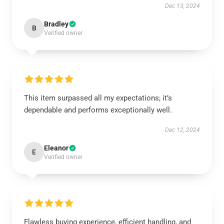
Dec 13, 2024
Bradley
B
Verified owner
This item surpassed all my expectations; it’s
dependable and performs exceptionally well.
Dec 12, 2024
Eleanor
E
Verified owner
Flawless buying experience, efficient handling, and