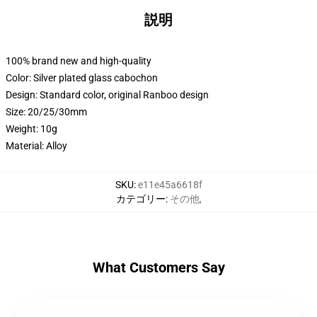
説明
100% brand new and high-quality
Color: Silver plated glass cabochon
Design: Standard color, original Ranboo design
Size: 20/25/30mm
Weight: 10g
Material: Alloy
SKU
:
e11e45a6618f
カテゴリー
:
その他
,
What Customers Say