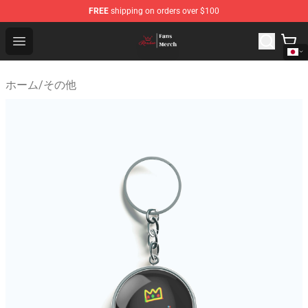
FREE
shipping on orders over $100
Ranboo Shop - Official Ranboo Merchandise Store
Open menu
ホーム
/
その他