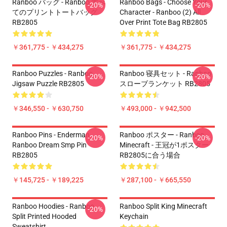
Ranboo バッグ - Ranboo すべ
Ranboo Bags - Choose Your
-20%
-20%
てのプリントトートバッグ
Character - Ranboo (2) All
RB2805
Over Print Tote Bag RB2805
￥361,775 - ￥434,275
￥361,775 - ￥434,275
Ranboo Puzzles - Ranboo
Ranboo 寝具セット - Ranboo
-20%
-20%
Jigsaw Puzzle RB2805
スローブランケット RB2805
￥346,550 - ￥630,750
￥493,000 - ￥942,500
Ranboo Pins - Enderman
Ranboo ポスター - Ranboo
-20%
-20%
Ranboo Dream Smp Pin
Minecraft - 王冠が1ポスター
RB2805
RB2805に合う場合
￥145,725 - ￥189,225
￥287,100 - ￥665,550
Ranboo Hoodies - Ranboo
Ranboo Split King Minecraft
-20%
Split Printed Hooded
Keychain
Sweatshirt