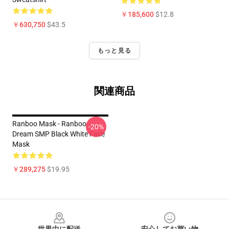
￥185,600
$12.8
￥630,750
$43.5
もっと見る
関連商品
Ranboo Mask - Ranboo
-20%
Dream SMP Black White Face
Mask
￥289,275
$19.95
Footer