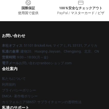
国際保証
100％安全なチェックアウト
使用国で提供
PayPal / マスターカード / ビザ
お問い合わせ
本社オフィス
: 51101 Brickell Ave, マイアミ, FL 33131, アメリカ
私達の倉庫
: 建物20、Huaqing Jiayuan、Chengjiang、北京、CN
営業時間
: 9:00～18:00(月～金)
電子メール
お問い合わせranbooショップ.com
会社案内
私たちについて
利用規約
プライバシーポリシー
DMCA - 著作権ポリシー
カリフォルニアSB657: サプライチェーンの透明性法
私達のサポート