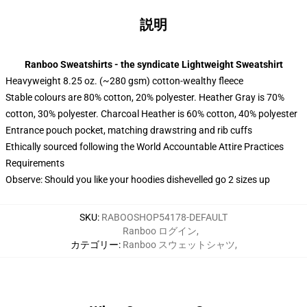
説明
Ranboo Sweatshirts - the syndicate Lightweight Sweatshirt
Heavyweight 8.25 oz. (~280 gsm) cotton-wealthy fleece
Stable colours are 80% cotton, 20% polyester. Heather Gray is 70%
cotton, 30% polyester. Charcoal Heather is 60% cotton, 40% polyester
Entrance pouch pocket, matching drawstring and rib cuffs
Ethically sourced following the World Accountable Attire Practices
Requirements
Observe: Should you like your hoodies dishevelled go 2 sizes up
SKU
:
RABOOSHOP54178-DEFAULT
Ranboo ログイン
,
カテゴリー
:
Ranboo スウェットシャツ
,