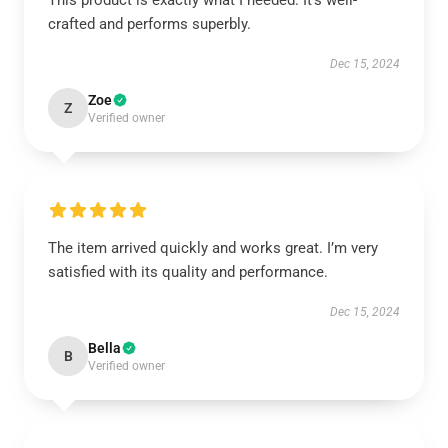
This product is exactly what I needed. It's well-
crafted and performs superbly.
Dec 15, 2024
Zoe
Z
Verified owner
The item arrived quickly and works great. I’m very
satisfied with its quality and performance.
Dec 15, 2024
Bella
B
Verified owner