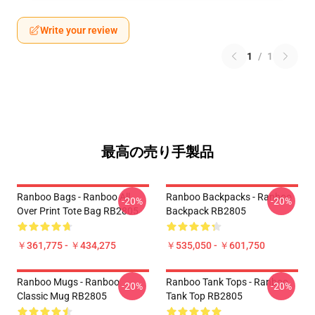
Write your review
1
/
1
最高の売り手製品
Ranboo Bags - Ranboo All
Ranboo Backpacks - Ranboo
-20%
-20%
Over Print Tote Bag RB2805
Backpack RB2805
￥361,775 - ￥434,275
￥535,050 - ￥601,750
Ranboo Mugs - Ranboo
Ranboo Tank Tops - Ranboo
-20%
-20%
Classic Mug RB2805
Tank Top RB2805