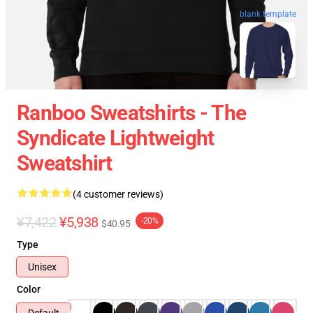
blank template
Ranboo Sweatshirts - The
Syndicate Lightweight
Sweatshirt
(4 customer reviews)
¥7,422
¥5,938
-20%
$40.95
Type
Unisex
Color