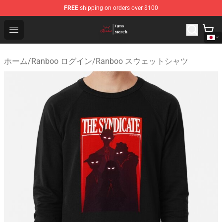
FREE
shipping on orders over $100
Ranboo Shop - Official Ranboo Merchandise Store
Open menu
ホーム
/
Ranboo ログイン
/
Ranboo スウェットシャツ