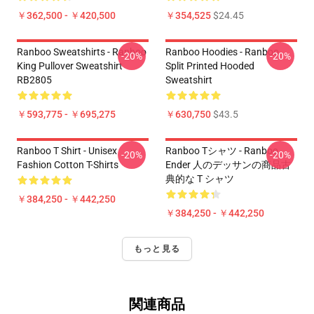
￥362,500 - ￥420,500
￥354,525
$24.45
Ranboo Sweatshirts - Ranboo
Ranboo Hoodies - Ranboo
-20%
-20%
King Pullover Sweatshirt
Split Printed Hooded
RB2805
Sweatshirt
￥593,775 - ￥695,275
￥630,750
$43.5
Ranboo T Shirt - Unisex
Ranboo Tシャツ - Ranboo
-20%
-20%
Fashion Cotton T-Shirts
Ender 人のデッサンの商品古
典的な T シャツ
￥384,250 - ￥442,250
￥384,250 - ￥442,250
もっと見る
関連商品