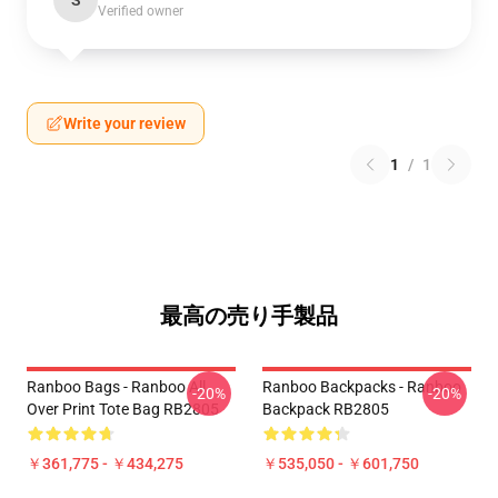
S
Verified owner
Write your review
1
/
1
最高の売り手製品
Ranboo Bags - Ranboo All
Ranboo Backpacks - Ranboo
-20%
-20%
Over Print Tote Bag RB2805
Backpack RB2805
￥361,775 - ￥434,275
￥535,050 - ￥601,750