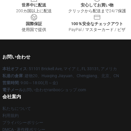
世界中に配送
安心してお買い物
200カ国以上に配送
クリックから配送まで24/7保護
国際保証
100％安全なチェックアウト
使用国で提供
PayPal / マスターカード / ビザ
お問い合わせ
本社オフィス
: 51101 Brickell Ave, マイアミ, FL 33131, アメリカ
私達の倉庫
: 建物20、Huaqing Jiayuan、Chengjiang、北京、CN
営業時間
: 9:00～18:00(月～金)
電子メール
お問い合わせranbooショップ.com
会社案内
私たちについて
利用規約
プライバシーポリシー
DMCA - 著作権ポリシー