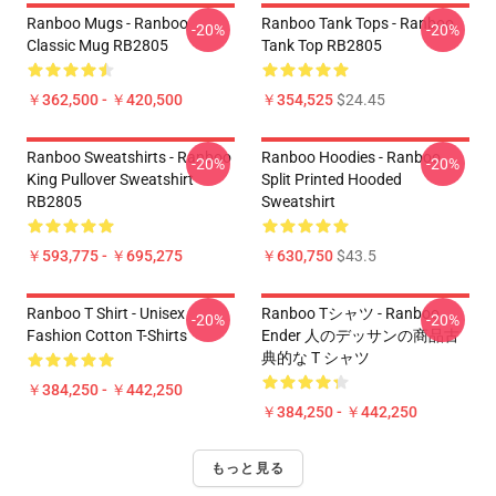
Ranboo Mugs - Ranboo
Ranboo Tank Tops - Ranboo
-20%
-20%
Classic Mug RB2805
Tank Top RB2805
￥362,500 - ￥420,500
￥354,525
$24.45
Ranboo Sweatshirts - Ranboo
Ranboo Hoodies - Ranboo
-20%
-20%
King Pullover Sweatshirt
Split Printed Hooded
RB2805
Sweatshirt
￥593,775 - ￥695,275
￥630,750
$43.5
Ranboo T Shirt - Unisex
Ranboo Tシャツ - Ranboo
-20%
-20%
Fashion Cotton T-Shirts
Ender 人のデッサンの商品古
典的な T シャツ
￥384,250 - ￥442,250
￥384,250 - ￥442,250
もっと見る