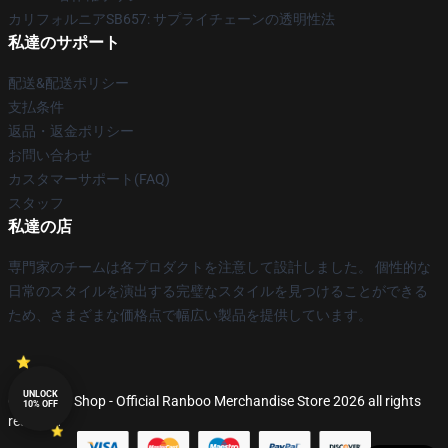
カリフォルニアSB657: サプライチェーンの透明性法
私達のサポート
配送&配送ポリシー
支払条件
返品・返金ポリシー
お問い合わせ
カスタマーサポート(FAQ)
スタッフ
私達の店
専門家のチームは各プロダクトを注意して設計しました。 個性的な
日常のスタイルを演出する完璧なスタイルを見つけることができる
ため、さまざまな価格点で幅広い製品を提供しています。
UNLOCK
© Ranboo Shop - Official Ranboo Merchandise Store 2026 all rights
10% OFF
reserved