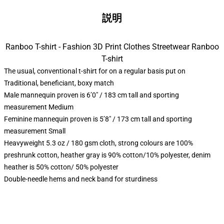
説明
Ranboo T-shirt - Fashion 3D Print Clothes Streetwear Ranboo
T-shirt
The usual, conventional t-shirt for on a regular basis put on
Traditional, beneficiant, boxy match
Male mannequin proven is 6’0″ / 183 cm tall and sporting
measurement Medium
Feminine mannequin proven is 5’8″ / 173 cm tall and sporting
measurement Small
Heavyweight 5.3 oz / 180 gsm cloth, strong colours are 100%
preshrunk cotton, heather gray is 90% cotton/10% polyester, denim
heather is 50% cotton/ 50% polyester
Double-needle hems and neck band for sturdiness