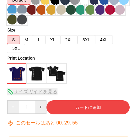
Default
Size
S
M
L
XL
2XL
3XL
4XL
5XL
Print Location
サイズガイドを見る
Quantity
カートに追加
このセールはあと
00
:
29
:
54