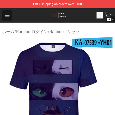
FREE
shipping on orders over $100
Ranboo Shop - Official Ranboo Merchandise Store
Open menu
ホーム
/
Ranboo ログイン
/
Ranboo Tシャツ