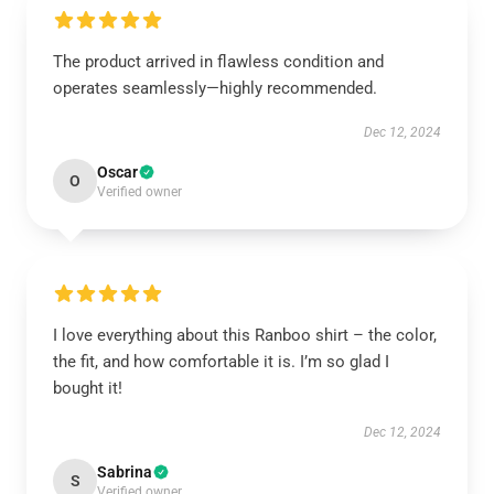
The product arrived in flawless condition and
operates seamlessly—highly recommended.
Dec 12, 2024
Oscar
O
Verified owner
I love everything about this Ranboo shirt – the color,
the fit, and how comfortable it is. I’m so glad I
bought it!
Dec 12, 2024
Sabrina
S
Verified owner