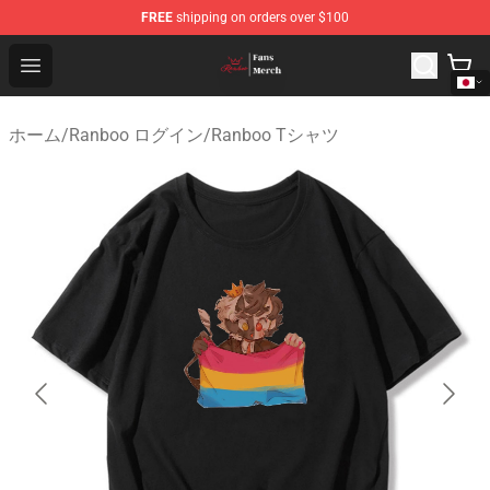
FREE
shipping on orders over $100
Ranboo Shop - Official Ranboo Merchandise Store
Open menu
ホーム
/
Ranboo ログイン
/
Ranboo Tシャツ