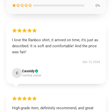
★☆☆☆☆
0%
I love the Ranboo shirt, it arrived on time, it’s just as
described. It is soft and comfortable! And the price
was fair!
Dec 15, 2024
Cassidy
C
Verified owner
High-grade item, definitely recommend, and great