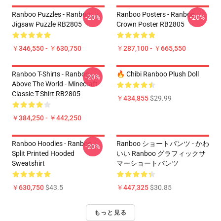
Ranboo Puzzles - Ranboo
Ranboo Posters - Ranboo
-20%
-20%
Jigsaw Puzzle RB2805
Crown Poster RB2805
￥346,550 - ￥630,750
￥287,100 - ￥665,550
Ranboo T-Shirts - Ranboo
🔥 Chibi Ranboo Plush Doll
-20%
Above The World - Minecraft
Classic T-Shirt RB2805
￥434,855
$29.99
￥384,250 - ￥442,250
Ranboo Hoodies - Ranboo
Ranboo ショートパンツ - かわ
-20%
Split Printed Hooded
いい Ranboo グラフィックサ
Sweatshirt
マーショートパンツ
￥630,750
$43.5
￥447,325
$30.85
もっと見る