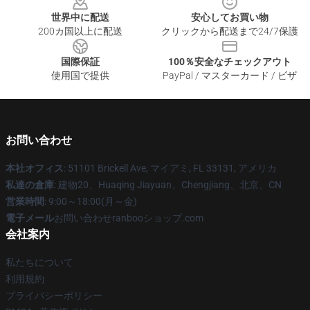
世界中に配送
安心してお買い物
200カ国以上に配送
クリックから配送まで24/7保護
国際保証
100％安全なチェックアウト
使用国で提供
PayPal / マスターカード / ビザ
お問い合わせ
本社オフィス
: 51101 Brickell Ave, マイアミ, FL 33131, アメリカ
私達の倉庫
: 建物20、Huaqing Jiayuan、Chengjiang、北京、CN
営業時間
: 9:00～18:00(月～金)
電子メール
お問い合わせranbooショップ.com
会社案内
私たちについて
利用規約
プライバシーポリシー