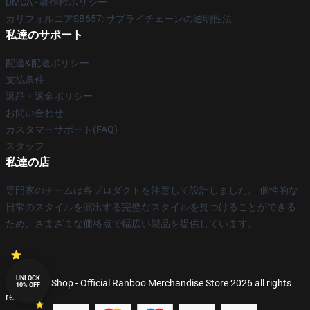
DMCA - 著作権ポリシー
カリフォルニアSB657: サプライチェーンの透明性法
私達のサポート
配送&配送ポリシー
支払条件
返品・返金ポリシー
お問い合わせ
カスタマーサポート(FAQ)
スタッフ
私達の店
専門家のチームは各プロダクトを注意して設計しました。 個性的な
日常のスタイルを演出する完璧なスタイルを見つけることができる
ため、さまざまな価格点で幅広い製品を提供しています。
UNLOCK
© Ranboo Shop - Official Ranboo Merchandise Store 2026 all rights
10% OFF
reserved