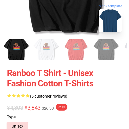
blank template
Ranboo T Shirt - Unisex
Fashion Cotton T-Shirts
(5 customer reviews)
¥4,803
¥3,843
-20%
$26.50
Type
Unisex