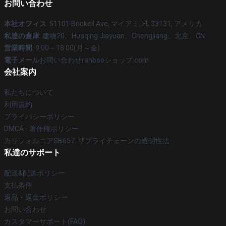
お問い合わせ
本社オフィス
: 51101 Brickell Ave, マイアミ, FL 33131, アメリカ
私達の倉庫
: 建物20、Huaqing Jiayuan、Chengjiang、北京、CN
営業時間
: 9:00～18:00(月～金)
電子メール
お問い合わせranbooショップ.com
会社案内
私たちについて
利用規約
プライバシーポリシー
DMCA - 著作権ポリシー
カリフォルニアSB657: サプライチェーンの透明性法
私達のサポート
配送&配送ポリシー
支払条件
返品・返金ポリシー
お問い合わせ
カスタマーサポート(FAQ)