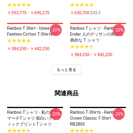
￥593,775 - ￥695,275
￥630,750
$43.5
Ranboo T Shirt - Unisex
Ranboo Tシャツ - Ranboo
-20%
-20%
Fashion Cotton T-Shirts
Ender 人のデッサンの商品古
典的な T シャツ
￥384,250 - ￥442,250
￥384,250 - ￥442,250
もっと見る
関連商品
Ranboo Tシャツ - 私の最愛の
Ranboo T-Shirts - Ranboo
-20%
-20%
マーチTシャツ 面白いグラフ
Crown Classic T-Shirt
ィックプリントTシャツ
RB2805