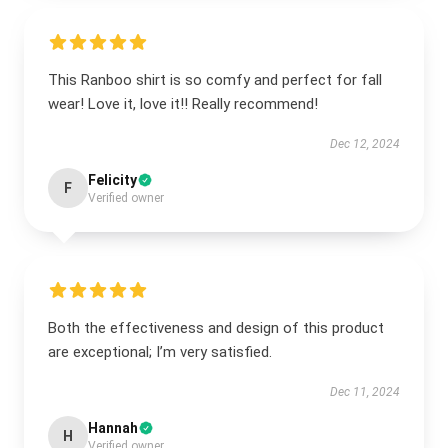
This Ranboo shirt is so comfy and perfect for fall
wear! Love it, love it!! Really recommend!
Dec 12, 2024
Felicity
F
Verified owner
Both the effectiveness and design of this product
are exceptional; I’m very satisfied.
Dec 11, 2024
Hannah
H
Verified owner