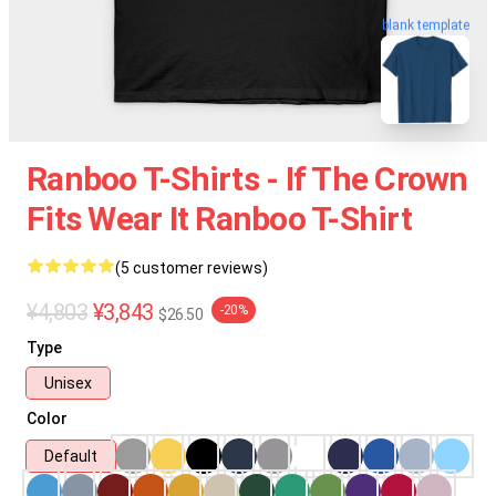
blank template
Ranboo T-Shirts - If The Crown
Fits Wear It Ranboo T-Shirt
(5 customer reviews)
¥4,803
¥3,843
-20%
$26.50
Type
Unisex
Color
Default