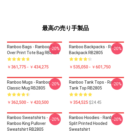
最高の売り手製品
Ranboo Bags - Ranboo All
Ranboo Backpacks - Ranboo
-20%
-20%
Over Print Tote Bag RB2805
Backpack RB2805
￥361,775 - ￥434,275
￥535,050 - ￥601,750
Ranboo Mugs - Ranboo
Ranboo Tank Tops - Ranboo
-20%
-20%
Classic Mug RB2805
Tank Top RB2805
￥362,500 - ￥420,500
￥354,525
$24.45
Ranboo Sweatshirts -
Ranboo Hoodies - Ranboo
-20%
-20%
Ranboo King Pullover
Split Printed Hooded
Sweatshirt RB2805
Sweatshirt