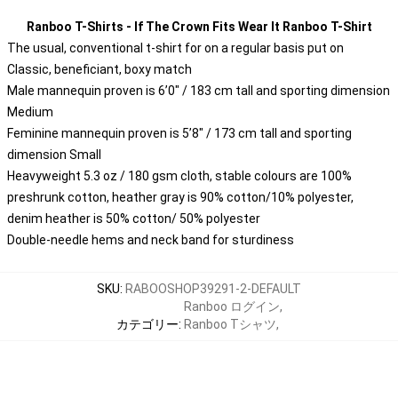
Ranboo T-Shirts - If The Crown Fits Wear It Ranboo T-Shirt
The usual, conventional t-shirt for on a regular basis put on
Classic, beneficiant, boxy match
Male mannequin proven is 6’0″ / 183 cm tall and sporting dimension
Medium
Feminine mannequin proven is 5’8″ / 173 cm tall and sporting
dimension Small
Heavyweight 5.3 oz / 180 gsm cloth, stable colours are 100%
preshrunk cotton, heather gray is 90% cotton/10% polyester,
denim heather is 50% cotton/ 50% polyester
Double-needle hems and neck band for sturdiness
SKU
:
RABOOSHOP39291-2-DEFAULT
Ranboo ログイン
,
カテゴリー
:
Ranboo Tシャツ
,