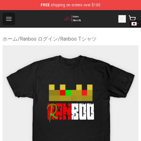
FREE
shipping on orders over $100
Ranboo Shop - Official Ranboo Merchandise Store
Open menu
ホーム
/
Ranboo ログイン
/
Ranboo Tシャツ