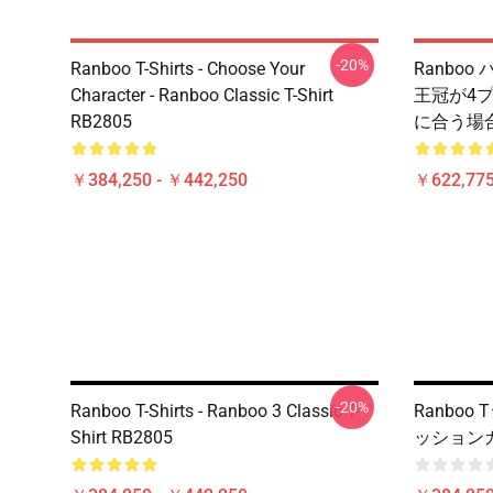
-20%
Ranboo T-Shirts - Choose Your
Ranboo パ
Character - Ranboo Classic T-Shirt
王冠が4プ
RB2805
に合う場
￥384,250 - ￥442,250
￥622,775
-20%
Ranboo T-Shirts - Ranboo 3 Classic T-
Ranboo
Shirt RB2805
ッション