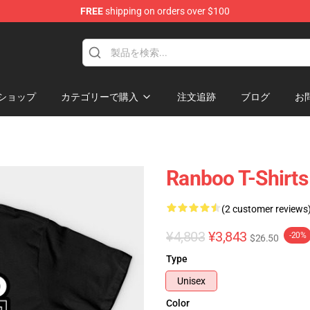
FREE
shipping on orders over $100
ショップ
カテゴリーで購入
注文追跡
ブログ
お
Ranboo T-Shirts
(2 customer reviews
¥4,803
¥3,843
-20%
$26.50
Type
Unisex
Color