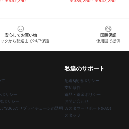
 - ￥442,250
￥384,250 - ￥442,250
安心してお買い物
国際保証
ックから配送まで24/7保護
使用国で提供
私達のサポート
いて
配送&配送ポリシー
支払条件
ーポリシー
返品・返金ポリシー
著作権ポリシー
お問い合わせ
アSB657: サプライチェーンの透明
カスタマーサポート(FAQ)
スタッフ