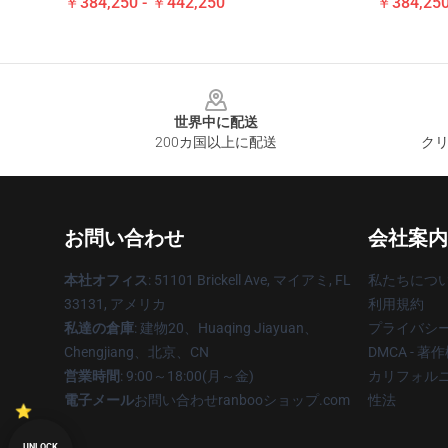
￥384,250 - ￥442,250
￥384,250
Footer
世界中に配送
200カ国以上に配送
クリ
お問い合わせ
会社案内
本社オフィス
: 51101 Brickell Ave, マイアミ, FL
私たちにつ
33131, アメリカ
利用規約
私達の倉庫
: 建物20、Huaqing Jiayuan、
プライバシ
Chengjiang、北京、CN
DMCA - 
営業時間
: 9:00～18:00(月～金)
カリフォルニ
電子メール
お問い合わせranbooショップ.com
性法
UNLOCK