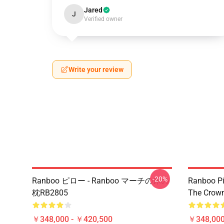
Jared
J
Verified owner
Write your review
-20%
Ranboo ピロー - Ranboo マーチの床の
Ranboo Pil
枕RB2805
The Crown
￥348,000 - ￥420,500
￥348,000