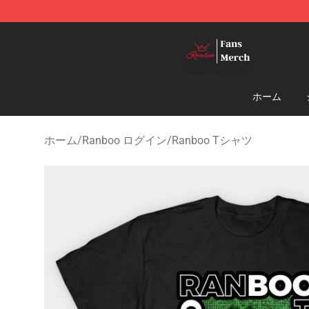
Ranboo Shop - Official Ranboo Merchandise Store
ホーム
ホーム
/
Ranboo ログイン
/
Ranboo Tシャツ