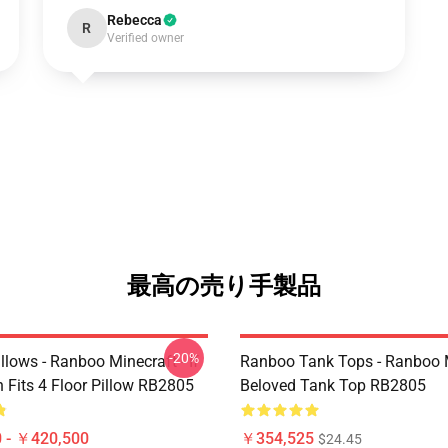
Rebecca
R
Verified owner
最高の売り手製品
-20%
lows - Ranboo Minecraft - If
Ranboo Tank Tops - Ranboo
 Fits 4 Floor Pillow RB2805
Beloved Tank Top RB2805
 - ￥420,500
￥354,525
$24.45