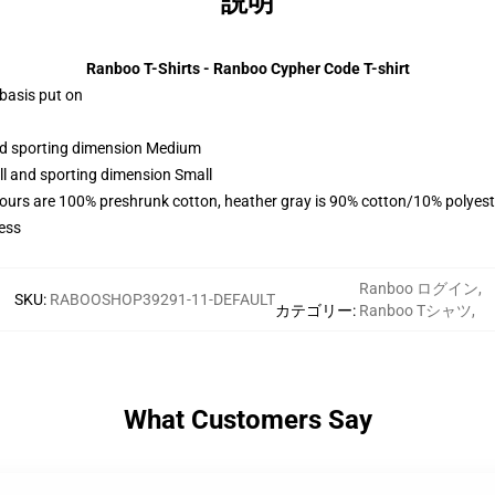
説明
Ranboo T-Shirts - Ranboo Cypher Code T-shirt
 basis put on
and sporting dimension Medium
ll and sporting dimension Small
lours are 100% preshrunk cotton, heather gray is 90% cotton/10% polyest
ess
Ranboo ログイン
,
SKU
:
RABOOSHOP39291-11-DEFAULT
カテゴリー
:
Ranboo Tシャツ
,
What Customers Say