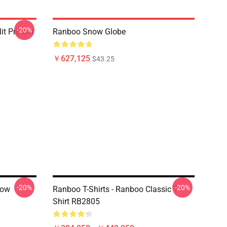
-20%
t Printed
Ranboo Snow Globe
￥627,125
$43.25
-20%
-20%
now
Ranboo T-Shirts - Ranboo Classic T-
Shirt RB2805