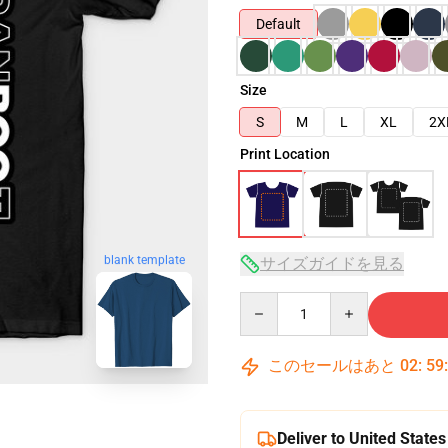
Default
Size
S
M
L
XL
2X
Print Location
blank template
サイズガイドを見る
Quantity
このセールはあと
02
:
59
Deliver to United States