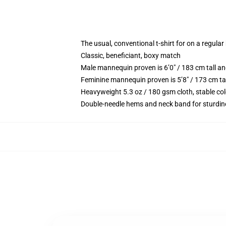
The usual, conventional t-shirt for on a regular
Classic, beneficiant, boxy match
Male mannequin proven is 6’0″ / 183 cm tall 
Feminine mannequin proven is 5’8″ / 173 cm ta
Heavyweight 5.3 oz / 180 gsm cloth, stable co
Double-needle hems and neck band for sturdin