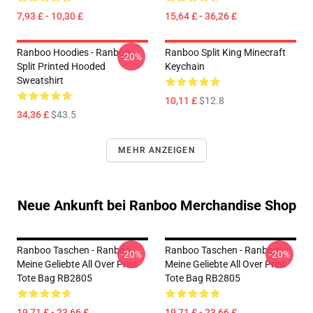
7,93 £ - 10,30 £
15,64 £ - 36,26 £
Ranboo Hoodies - Ranboo
Ranboo Split King Minecraft
-20%
Split Printed Hooded
Keychain
Sweatshirt
10,11 £
$12.8
34,36 £
$43.5
MEHR ANZEIGEN
Neue Ankunft bei Ranboo Merchandise Shop
Ranboo Taschen - Ranboo
Ranboo Taschen - Ranboo
-20%
-20%
Meine Geliebte All Over Print
Meine Geliebte All Over Print
Tote Bag RB2805
Tote Bag RB2805
19,71 £ - 23,66 £
19,71 £ - 23,66 £