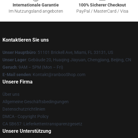
Internationale Garantie
100% Sicherer Checkout
Im Nutzungsland angeboten
PayPal / MasterCard / Visa
Kontaktieren Sie uns
Unser Hauptbüro
: 51101 Brickell Ave, Miami, FL 33131, US
Unser Lager
: Gebäude 20, Huaqing Jiayuan, Chengjiang, Beijing, CN
Geruch
: 9AM – 5PM (Mon – Fri)
E-Mail senden
: Kontakt@ranbooShop.com
Unsere Firma
Über uns
Allgemeine Geschäftsbedingungen
Datenschutzrichtlinien
DMCA - Copyright Policy
CA SB657: Lieferkettentransparenzgesetz
Unsere Unterstützung