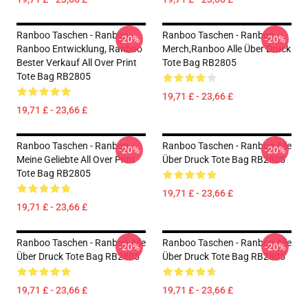
Ranboo Taschen - Ranboo,
Ranboo Taschen - Ranboo
-20%
-20%
Ranboo Entwicklung, Ranboo
Merch,Ranboo Alle Über Druck
Bester Verkauf All Over Print
Tote Bag RB2805
Tote Bag RB2805
19,71 £ - 23,66 £
19,71 £ - 23,66 £
Ranboo Taschen - Ranboo
Ranboo Taschen - Ranboo Alle
-20%
-20%
Meine Geliebte All Over Print
Über Druck Tote Bag RB2805
Tote Bag RB2805
19,71 £ - 23,66 £
19,71 £ - 23,66 £
Ranboo Taschen - Ranboo Alle
Ranboo Taschen - Ranboo Alle
-20%
-20%
Über Druck Tote Bag RB2805
Über Druck Tote Bag RB2805
19,71 £ - 23,66 £
19,71 £ - 23,66 £