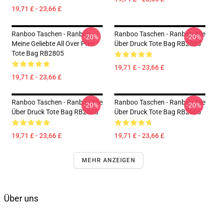
19,71 £ - 23,66 £
Ranboo Taschen - Ranboo
Ranboo Taschen - Ranboo Alle
-20%
-20%
Meine Geliebte All Over Print
Über Druck Tote Bag RB2805
Tote Bag RB2805
19,71 £ - 23,66 £
19,71 £ - 23,66 £
Ranboo Taschen - Ranboo Alle
Ranboo Taschen - Ranboo Alle
-20%
-20%
Über Druck Tote Bag RB2805
Über Druck Tote Bag RB2805
19,71 £ - 23,66 £
19,71 £ - 23,66 £
MEHR ANZEIGEN
Über uns