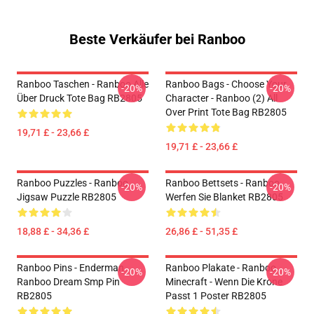
Beste Verkäufer bei Ranboo
Ranboo Taschen - Ranboo Alle
Ranboo Bags - Choose Your
-20%
-20%
Über Druck Tote Bag RB2805
Character - Ranboo (2) All
Over Print Tote Bag RB2805
19,71 £ - 23,66 £
19,71 £ - 23,66 £
Ranboo Puzzles - Ranboo
Ranboo Bettsets - Ranboo
-20%
-20%
Jigsaw Puzzle RB2805
Werfen Sie Blanket RB2805
18,88 £ - 34,36 £
26,86 £ - 51,35 £
Ranboo Pins - Enderman
Ranboo Plakate - Ranboo
-20%
-20%
Ranboo Dream Smp Pin
Minecraft - Wenn Die Krone
RB2805
Passt 1 Poster RB2805