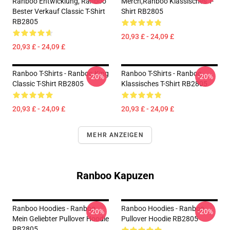
Ranboo Entwicklung, Ranboo
Merch,Ranboo Klassisches T-
Bester Verkauf Classic T-Shirt
Shirt RB2805
RB2805
20,93 £ - 24,09 £
20,93 £ - 24,09 £
Ranboo T-Shirts - Ranboo King
Ranboo T-Shirts - Ranboo
-20%
-20%
Classic T-Shirt RB2805
Klassisches T-Shirt RB2805
20,93 £ - 24,09 £
20,93 £ - 24,09 £
MEHR ANZEIGEN
Ranboo Kapuzen
Ranboo Hoodies - Ranboo
Ranboo Hoodies - Ranboo
-20%
-20%
Mein Geliebter Pullover Hoodie
Pullover Hoodie RB2805
RB2805