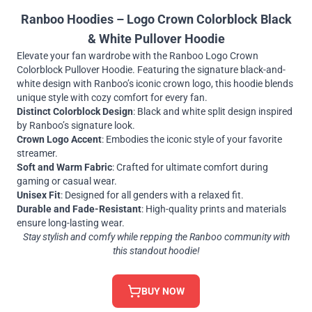
Ranboo Hoodies – Logo Crown Colorblock Black
& White Pullover Hoodie
Elevate your fan wardrobe with the Ranboo Logo Crown
Colorblock Pullover Hoodie. Featuring the signature black-and-
white design with Ranboo’s iconic crown logo, this hoodie blends
unique style with cozy comfort for every fan.
Distinct Colorblock Design
: Black and white split design inspired
by Ranboo’s signature look.
Crown Logo Accent
: Embodies the iconic style of your favorite
streamer.
Soft and Warm Fabric
: Crafted for ultimate comfort during
gaming or casual wear.
Unisex Fit
: Designed for all genders with a relaxed fit.
Durable and Fade-Resistant
: High-quality prints and materials
ensure long-lasting wear.
Stay stylish and comfy while repping the Ranboo community with
this standout hoodie!
BUY NOW