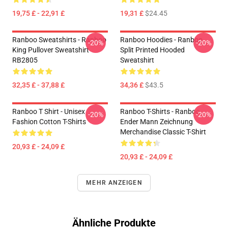
19,75 £ - 22,91 £
19,31 £
$24.45
Ranboo Sweatshirts - Ranboo
Ranboo Hoodies - Ranboo
-20%
-20%
King Pullover Sweatshirt
Split Printed Hooded
RB2805
Sweatshirt
32,35 £ - 37,88 £
34,36 £
$43.5
Ranboo T Shirt - Unisex
Ranboo T-Shirts - Ranboo
-20%
-20%
Fashion Cotton T-Shirts
Ender Mann Zeichnung
Merchandise Classic T-Shirt
20,93 £ - 24,09 £
20,93 £ - 24,09 £
MEHR ANZEIGEN
Ähnliche Produkte