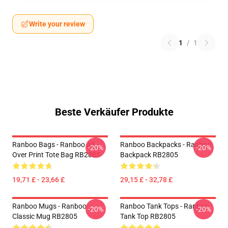
Write your review
1
/
1
Beste Verkäufer Produkte
Ranboo Bags - Ranboo All
Ranboo Backpacks - Ranboo
-20%
-20%
Over Print Tote Bag RB2805
Backpack RB2805
19,71 £ - 23,66 £
29,15 £ - 32,78 £
Ranboo Mugs - Ranboo
Ranboo Tank Tops - Ranboo
-20%
-20%
Classic Mug RB2805
Tank Top RB2805