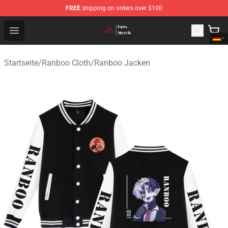
FREE
shipping on orders over $100
Ranboo Shop - Official Ranboo Merchandise Store
Open menu
Startseite
/
Ranboo Cloth
/
Ranboo Jacken