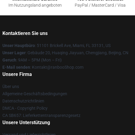
Im Nutzungsland angeboten
PayPal / MasterCard / Visa
Kontaktieren Sie uns
Unser Hauptbüro
: 51101 Brickell Ave, Miami, FL 33131, US
Unser Lager
: Gebäude 20, Huaqing Jiayuan, Chengjiang, Beijing, CN
Geruch
: 9AM – 5PM (Mon – Fri)
E-Mail senden
: Kontakt@ranbooShop.com
Unsere Firma
Über uns
Allgemeine Geschäftsbedingungen
Datenschutzrichtlinien
DMCA - Copyright Policy
CA SB657: Lieferkettentransparenzgesetz
Unsere Unterstützung
Versand und Lieferrichtlinien