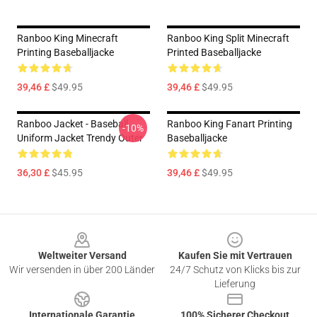
Ranboo King Minecraft
Ranboo King Split Minecraft
Printing Baseballjacke
Printed Baseballjacke
39,46 £
$49.95
39,46 £
$49.95
Ranboo Jacket - Baseball
Ranboo King Fanart Printing
-10%
Uniform Jacket Trendy Outer
Baseballjacke
36,30 £
$45.95
39,46 £
$49.95
Footer
Weltweiter Versand
Kaufen Sie mit Vertrauen
Wir versenden in über 200 Länder
24/7 Schutz von Klicks bis zur
Lieferung
Internationale Garantie
100% Sicherer Checkout