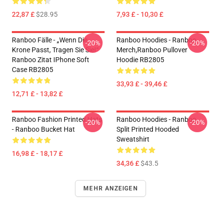
22,87 £
$28.95
7,93 £ - 10,30 £
Ranboo Fälle - „Wenn Die
Ranboo Hoodies - Ranboo
-20%
-20%
Krone Passt, Tragen Sie Sie!“
Merch,Ranboo Pullover
Ranboo Zitat IPhone Soft
Hoodie RB2805
Case RB2805
33,93 £ - 39,46 £
12,71 £ - 13,82 £
Ranboo Fashion Printed Hats
Ranboo Hoodies - Ranboo
-20%
-20%
- Ranboo Bucket Hat
Split Printed Hooded
Sweatshirt
16,98 £ - 18,17 £
34,36 £
$43.5
MEHR ANZEIGEN