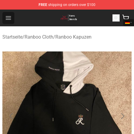
FREE
shipping on orders over $100
Ranboo Shop - Official Ranboo Merchandise Store
Open menu
Startseite
/
Ranboo Cloth
/
Ranboo Kapuzen