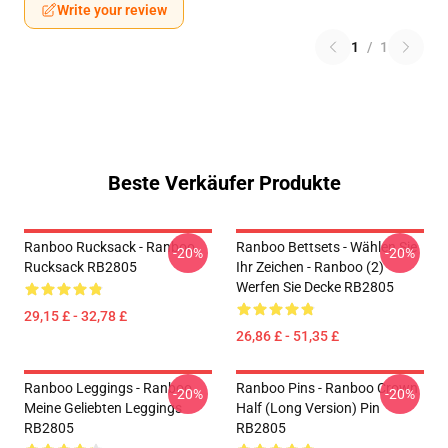
Write your review
1
/
1
Beste Verkäufer Produkte
Ranboo Rucksack - Ranboo
Ranboo Bettsets - Wählen Sie
-20%
-20%
Rucksack RB2805
Ihr Zeichen - Ranboo (2)
Werfen Sie Decke RB2805
29,15 £ - 32,78 £
26,86 £ - 51,35 £
Ranboo Leggings - Ranboo
Ranboo Pins - Ranboo Crown
-20%
-20%
Meine Geliebten Leggings
Half (long Version) Pin
RB2805
RB2805