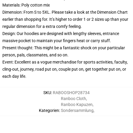
Materials: Poly cotton mix
Dimension: From S to 5XL.
Please take a look at the Dimension Chart
earlier than shopping for. It’s higher to order 1 or 2 sizes up than your
regular dimension for a extra comfy feeling.
Design: Our hoodies are designed with lengthy sleeves, entrance
massive pocket to maintain your fingers heat or carry stuff.
Present thought: This might be a fantastic shock on your particular
person, pals, classmates, and so on.
Event: Excellent as a vogue merchandise for sports activities, faculty,
cling-out, journey, road put on, couple put on, get together put on, or
each day life.
SKU
:
RABOOSHOP28734
Ranboo Cloth
,
Ranboo Kapuzen
,
Kategorien
:
Sondersammlung
,