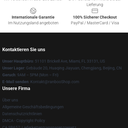
Lieferung
Internationale Garantie
100% Sicherer Checkout
Im Nutzungsland angeboten
PayPal / MasterCard / Visa
Kontaktieren Sie uns
Unser Hauptbüro
: 51101 Brickell Ave, Miami, FL 33131, US
Unser Lager
: Gebäude 20, Huaqing Jiayuan, Chengjiang, Beijing, CN
Geruch
: 9AM – 5PM (Mon – Fri)
E-Mail senden
: Kontakt@ranbooShop.com
Unsere Firma
Über uns
Allgemeine Geschäftsbedingungen
Datenschutzrichtlinien
DMCA - Copyright Policy
CA SB657: Lieferkettentransparenzgesetz