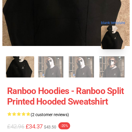
blank template
Ranboo Hoodies - Ranboo Split
Printed Hooded Sweatshirt
(2 customer reviews)
£42.96
£34.37
-20%
$43.50