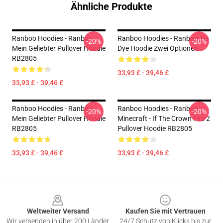
Ähnliche Produkte
Ranboo Hoodies - Ranboo
Ranboo Hoodies - Ranboo Tie
-20%
-20%
Mein Geliebter Pullover Hoodie
Dye Hoodie Zwei Optionen
RB2805
33,93 £ - 39,46 £
33,93 £ - 39,46 £
Ranboo Hoodies - Ranboo
Ranboo Hoodies - Ranboo
-20%
-20%
Mein Geliebter Pullover Hoodie
Minecraft - If The Crown Fits 2
RB2805
Pullover Hoodie RB2805
33,93 £ - 39,46 £
33,93 £ - 39,46 £
Footer
Weltweiter Versand
Kaufen Sie mit Vertrauen
Wir versenden in über 200 Länder
24/7 Schutz von Klicks bis zur