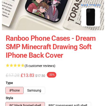
blank template
Ranboo Phone Cases - Dream
SMP Minecraft Drawing Soft
IPhone Back Cover
(5 customer reviews)
£17.28
£13.83
-20%
$17.50
Type
iPhone
Samsung
Style
PC black frosted shell
RPC transparent soft shell