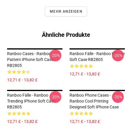
MEHR ANZEIGEN
Ähnliche Produkte
Ranboo Cases - Ranboo
Ranboo Fälle - Ranboo IPhone
-20%
-20%
Pattern IPhone Soft Case
Soft Case RB2805
RB2805
12,71 £ - 13,82 £
12,71 £ - 13,82 £
Ranboo Fälle - Ranboo
Ranboo Phone Cases -
-20%
-20%
Trending IPhone Soft Case
Ranboo Cool Printing
RB2805
Designed Soft IPhone Case
12,71 £ - 13,82 £
12,71 £ - 13,82 £