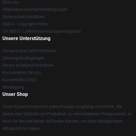
Über uns
Allgemeine Geschäftsbedingungen
Datenschutzrichtlinien
DMCA - Copyright Policy
CA SB657: Lieferkettentransparenzgesetz
Unsere Unterstützung
Versand und Lieferrichtlinien
Zahlungsbedingungen
Return & Refund Richtlinien
Kontaktieren Sie uns
Kundenhilfe (FAQ)
Werdegang
Unser Shop
Unser Expertenteam hat jedes Produkt sorgfältig entwickelt. Wir
bieten eine Vielzahl von Produkten zu verschiedenen Preispunkten, so
dass Sie den perfekten Stil finden können, um Ihren einzigartigen
Alltagsstil zu zeigen.