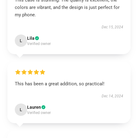
This case is stunning! The quality is excellent, the
colors are vibrant, and the design is just perfect for
my phone.
Dec 15, 2024
Lila
L
Verified owner
This has been a great addition, so practical!
Dec 14, 2024
Lauren
L
Verified owner