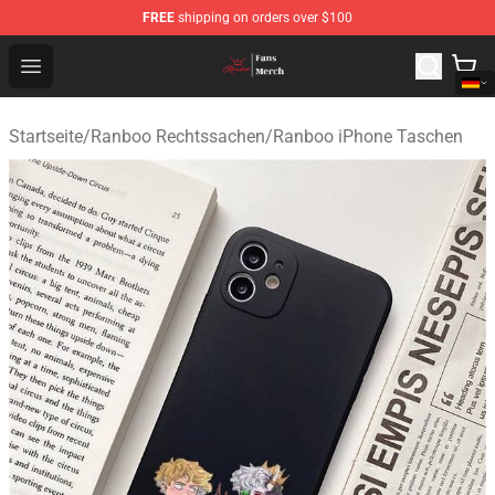
FREE
shipping on orders over $100
Ranboo Shop - Official Ranboo Merchandise Store
Open menu
Startseite
/
Ranboo Rechtssachen
/
Ranboo iPhone Taschen