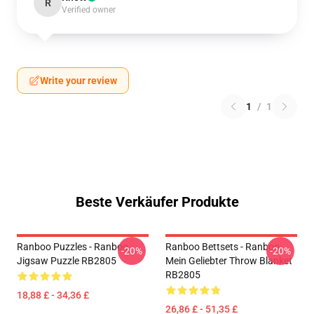
R
Verified owner
Write your review
1
/
1
Beste Verkäufer Produkte
Ranboo Puzzles - Ranboo
Ranboo Bettsets - Ranboo
-20%
-20%
Jigsaw Puzzle RB2805
Mein Geliebter Throw Blanket
RB2805
18,88 £ - 34,36 £
26,86 £ - 51,35 £