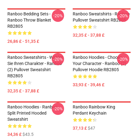
Ranboo Bedding Sets -
Ranboo Sweatshirts - Ranboo
-20%
-20%
Ranboo Throw Blanket
Pullover Sweatshirt RB2805
RB2805
32,35 £ - 37,88 £
26,86 £ - 51,35 £
Ranboo Sweatshirts - Wählen
Ranboo Hoodies - Choose
-20%
-20%
Sie Ihren Charakter - Ranboo
Your Character - Ranboo (2)
(2) Pullover Sweatshirt
Pullover Hoodie RB2805
RB2805
33,93 £ - 39,46 £
32,35 £ - 37,88 £
Ranboo Hoodies - Ranboo
Ranboo Rainbow King
-20%
Split Printed Hooded
Perdant Keychain
Sweatshirt
37,13 £
$47
34,36 £
$43.5