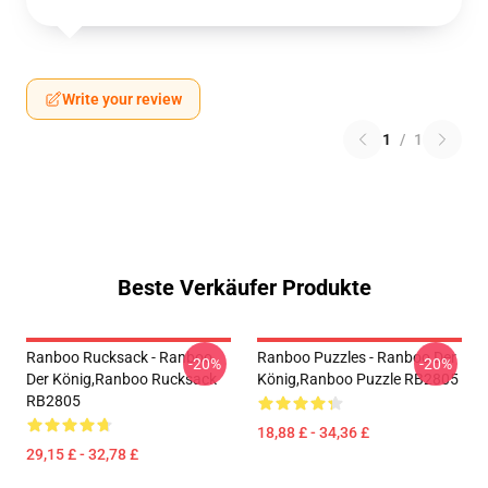
Write your review
1
/
1
Beste Verkäufer Produkte
Ranboo Rucksack - Ranboo
Ranboo Puzzles - Ranboo Der
-20%
-20%
Der König,Ranboo Rucksack
König,Ranboo Puzzle RB2805
RB2805
18,88 £ - 34,36 £
29,15 £ - 32,78 £