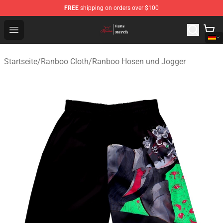
FREE
shipping on orders over $100
Ranboo Shop - Official Ranboo Merchandise Store
Open menu
Startseite
/
Ranboo Cloth
/
Ranboo Hosen und Jogger