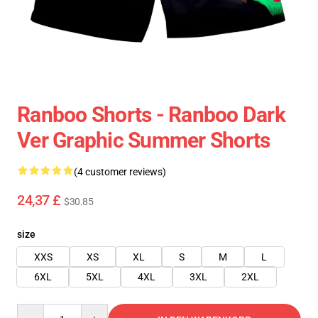
Ranboo Shorts - Ranboo Dark
Ver Graphic Summer Shorts
(4 customer reviews)
24,37 £
$30.85
size
XXS
XS
XL
S
M
L
6XL
5XL
4XL
3XL
2XL
Quantity