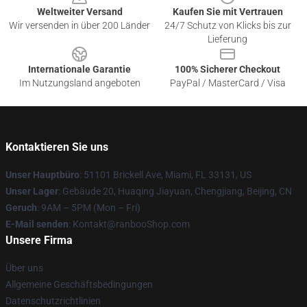
Weltweiter Versand
Kaufen Sie mit Vertrauen
Wir versenden in über 200 Länder
24/7 Schutz von Klicks bis zur
Lieferung
Internationale Garantie
100% Sicherer Checkout
Im Nutzungsland angeboten
PayPal / MasterCard / Visa
Kontaktieren Sie uns
Unser Hauptbüro
: 51101 Brickell Ave, Miami, FL 33131, US
Unser Lager
: Gebäude 20, Huaqing Jiayuan, Chengjiang, Beijing, CN
Geruch
: 9AM – 5PM (Mon – Fri)
E-Mail senden
: Kontakt@ranbooShop.com
Unsere Firma
Über uns
Allgemeine Geschäftsbedingungen
Datenschutzrichtlinien