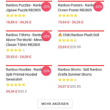
Ranboo Puzzles - Ranboo
Ranboo Posters - Ranboo
-20%
-20%
Jigsaw Puzzle RB2805
Crown Poster RB2805
18,88 £ - 34,36 £
15,64 £ - 36,26 £
Ranboo T-Shirts - Ranboo
🔥 Chibi Ranboo Plush Doll
-20%
Above The World - Minecraft
Classic T-Shirt RB2805
23,69 £
$29.99
20,93 £ - 24,09 £
Ranboo Hoodies - Ranboo
Ranboo Shorts - Süß Ranboo
-20%
Split Printed Hooded
Grafik Sommer Shorts
Sweatshirt
24,37 £
$30.85
34,36 £
$43.5
MEHR ANZEIGEN