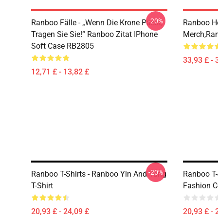
-20%
Ranboo Fälle - „Wenn Die Krone Passt,
Ranboo Ho
Tragen Sie Sie!“ Ranboo Zitat IPhone
Merch,Ran
Soft Case RB2805
33,93 £ - 
12,71 £ - 13,82 £
-20%
Ranboo T-Shirts - Ranboo Yin And Yang
Ranboo T-
T-Shirt
Fashion Co
20,93 £ - 24,09 £
20,93 £ - 