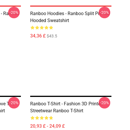
-20%
-20%
 - Ranboo
Ranboo Hoodies - Ranboo Split Printed
Hooded Sweatshirt
34,36 £
$43.5
-20%
-20%
ove The
Ranboo T-Shirt - Fashion 3D Printed
irt
Streetwear Ranboo T-Shirt
20,93 £ - 24,09 £