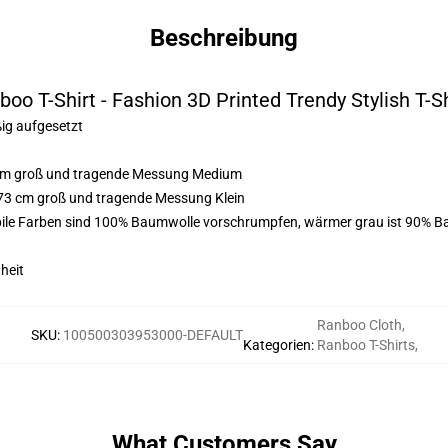
Beschreibung
boo T-Shirt - Fashion 3D Printed Trendy Stylish T-Sh
ßig aufgesetzt
3 cm groß und tragende Messung Medium
173 cm groß und tragende Messung Klein
bile Farben sind 100% Baumwolle vorschrumpfen, wärmer grau ist 90% B
heit
Ranboo Cloth
,
SKU
:
100500303953000-DEFAULT
Kategorien
:
Ranboo T-Shirts
,
What Customers Say