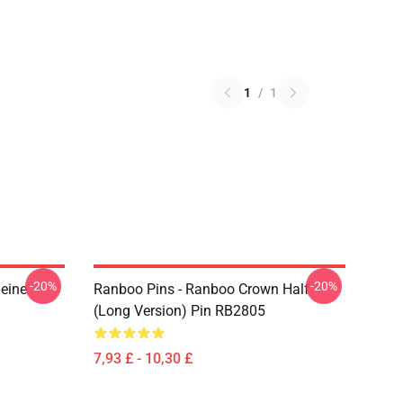
1
/
1
-20%
-20%
eine
Ranboo Pins - Ranboo Crown Half
(long Version) Pin RB2805
7,93 £ - 10,30 £