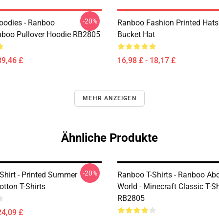
-20%
odies - Ranboo
Ranboo Fashion Printed Hats
boo Pullover Hoodie RB2805
Bucket Hat
39,46 £
16,98 £ - 18,17 £
MEHR ANZEIGEN
Ähnliche Produkte
-20%
Shirt - Printed Summer
Ranboo T-Shirts - Ranboo Ab
tton T-Shirts
World - Minecraft Classic T-Sh
RB2805
24,09 £