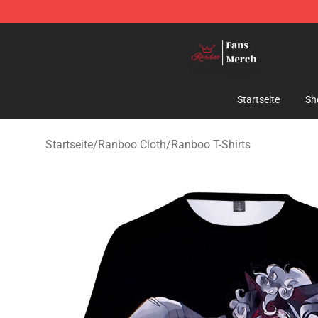
Ranboo Shop - Official Ranboo Merchandise Store
Startseite
Sh
Startseite
/
Ranboo Cloth
/
Ranboo T-Shirts