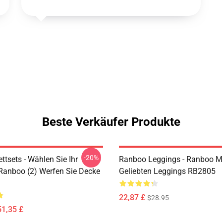
Beste Verkäufer Produkte
-20%
tsets - Wählen Sie Ihr
Ranboo Leggings - Ranboo M
 Ranboo (2) Werfen Sie Decke
Geliebten Leggings RB2805
22,87 £
$28.95
51,35 £