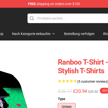
FREE
shipping on orders over $100
op
Nach Kategorie einkaufen
Bestellung verfolgen
Bl
Ranboo T-Shirt 
Stylish T-Shirts
(5 customer reviews
£26.17
£20.94
-20%
$26.50
Type
Unisex