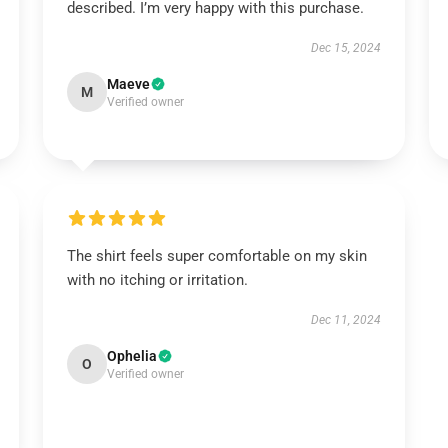
described. I’m very happy with this purchase.
Dec 15, 2024
Maeve
M
Verified owner
The shirt feels super comfortable on my skin
with no itching or irritation.
Dec 11, 2024
Ophelia
O
Verified owner