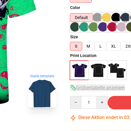
Color
Default
Size
S
M
L
XL
2X
Print Location
blank template
Größentabelle anzeigen
Quantity
Diese Aktion endet in
03