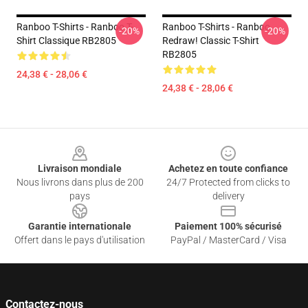
Ranboo T-Shirts - Ranboo T-
Ranboo T-Shirts - Ranboo
-20%
-20%
Shirt Classique RB2805
Redraw! Classic T-Shirt
RB2805
24,38 € - 28,06 €
24,38 € - 28,06 €
Footer
Livraison mondiale
Achetez en toute confiance
Nous livrons dans plus de 200
24/7 Protected from clicks to
pays
delivery
Garantie internationale
Paiement 100% sécurisé
Offert dans le pays d'utilisation
PayPal / MasterCard / Visa
Contactez-nous