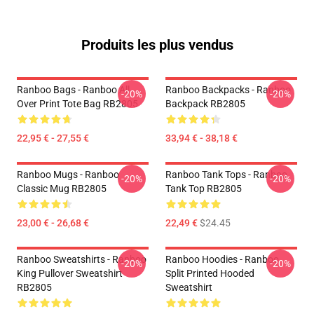
Produits les plus vendus
Ranboo Bags - Ranboo All
Ranboo Backpacks - Ranboo
-20%
-20%
Over Print Tote Bag RB2805
Backpack RB2805
22,95 € - 27,55 €
33,94 € - 38,18 €
Ranboo Mugs - Ranboo
Ranboo Tank Tops - Ranboo
-20%
-20%
Classic Mug RB2805
Tank Top RB2805
23,00 € - 26,68 €
22,49 €
$24.45
Ranboo Sweatshirts - Ranboo
Ranboo Hoodies - Ranboo
-20%
-20%
King Pullover Sweatshirt
Split Printed Hooded
RB2805
Sweatshirt