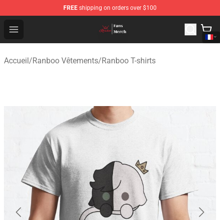
FREE
shipping on orders over $100
Ranboo Shop - Official Ranboo Merchandise Store
Open menu
Accueil
/
Ranboo Vêtements
/
Ranboo T-shirts