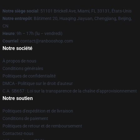
Notre siège social
: 51101 Brickell Ave, Miami, FL 33131, États-Unis
Notre entrepôt
: Bâtiment 20, Huaqing Jiayuan, Chengjiang, Beijing,
CN
Heure
: 9h – 17h (lu – vendredi)
Courriel
: contact@ranbooshop.com
Notre société
À propos de nous
Conditions générales
Politiques de confidentialité
DMCA - Politique sur le droit d'auteur
C.A. SB657 : Loi sur la transparence de la chaîne d'approvisionnement
Notre soutien
Politiques d'expédition et de livraison
Conditions de paiement
Politiques de retour et de remboursement
Contactez-nous