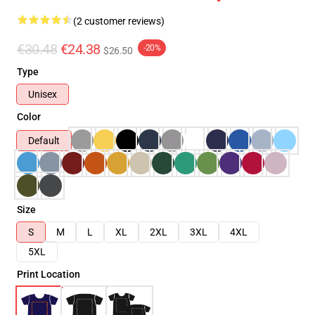
(2 customer reviews)
€30.48
€24.38
-20%
$26.50
Type
Unisex
Color
Default
Size
S
M
L
XL
2XL
3XL
4XL
5XL
Print Location