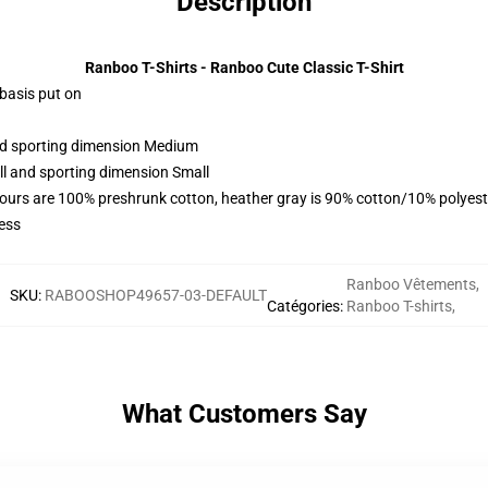
Description
Ranboo T-Shirts - Ranboo Cute Classic T-Shirt
 basis put on
and sporting dimension Medium
ll and sporting dimension Small
lours are 100% preshrunk cotton, heather gray is 90% cotton/10% polyest
ess
Ranboo Vêtements
,
SKU
:
RABOOSHOP49657-03-DEFAULT
Catégories
:
Ranboo T-shirts
,
What Customers Say