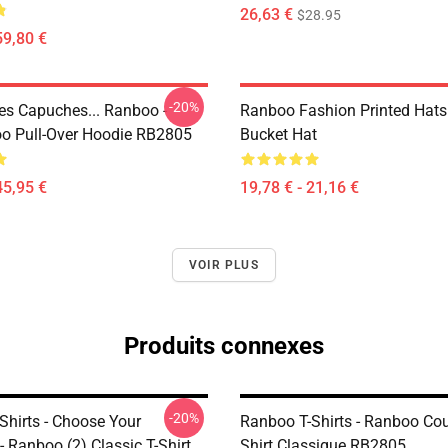
26,63 €
$28.95
59,80 €
-20%
s Capuches... Ranboo -
Ranboo Fashion Printed Hats
o Pull-Over Hoodie RB2805
Bucket Hat
45,95 €
19,78 € - 21,16 €
VOIR PLUS
Produits connexes
-20%
Shirts - Choose Your
Ranboo T-Shirts - Ranboo Cou
- Ranboo (2) Classic T-Shirt
Shirt Classique RB2805