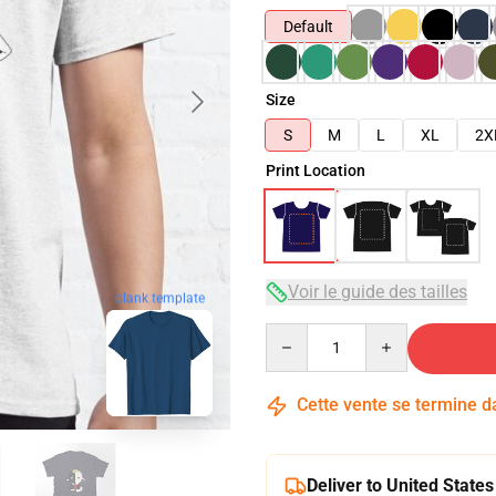
Default
Size
S
M
L
XL
2X
Print Location
Voir le guide des tailles
blank template
Quantity
Cette vente se termine 
Deliver to United States