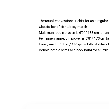
The usual, conventional t-shirt for on a regular
Classic, beneficiant, boxy match
Male mannequin proven is 6’0″ / 183 cm tall 
Feminine mannequin proven is 5’8″ / 173 cm ta
Heavyweight 5.3 oz / 180 gsm cloth, stable co
Double-needle hems and neck band for sturdin