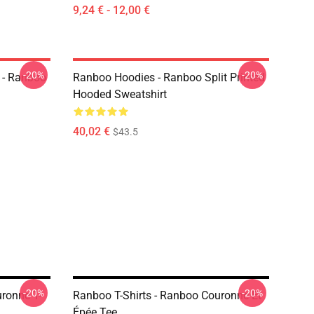
9,24 € - 12,00 €
-20%
-20%
 - Ranboo
Ranboo Hoodies - Ranboo Split Printed
Hooded Sweatshirt
40,02 €
$43.5
-20%
-20%
ronne T-
Ranboo T-Shirts - Ranboo Couronne Et
Épée Tee