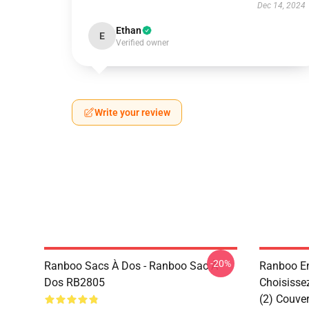
Dec 14, 2024
Ethan
E
Verified owner
Write your review
-20%
Ranboo Sacs À Dos - Ranboo Sac À
Ranboo En
Dos RB2805
Choisisse
(2) Couve