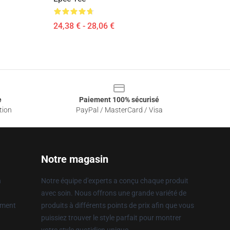
24,38 € - 28,06 €
e
Paiement 100% sécurisé
tion
PayPal / MasterCard / Visa
Notre magasin
n
Notre équipe d'experts a conçu chaque produit
avec soin. Nous offrons une grande variété de
ement
produits à différents points de prix afin que vous
puissiez trouver le style parfait pour montrer