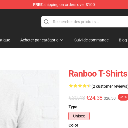
FREE
shipping on orders over $100
tique
Acheter par catégorie
Suivi de commande
Blog
Ranboo T-Shirts 
(2 customer reviews
€30.48
€24.38
-20%
$26.50
Type
Unisex
Color