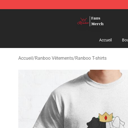
Ranboo Shop - Official Ranboo Merchandise Store
Accueil
Bou
Accueil
/
Ranboo Vêtements
/
Ranboo T-shirts