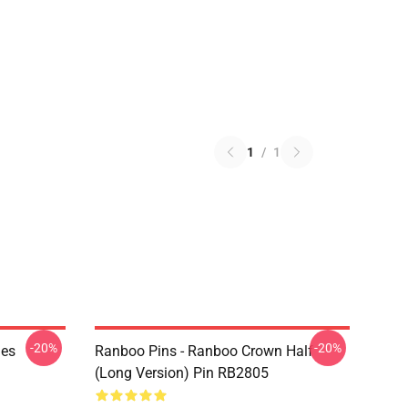
1
/
1
-20%
-20%
Mes
Ranboo Pins - Ranboo Crown Half
(long Version) Pin RB2805