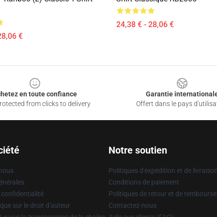
24,38 € - 28,06 €
28,06 €
hetez en toute confiance
Garantie international
otected from clicks to delivery
Offert dans le pays d'utilisa
ciété
Notre soutien
 nous
Politiques d'expédition et de livraiso
énérales
Conditions de paiement
 confidentialité
Politiques de retour et de rembours
que sur le droit d'auteur
Contactez-nous