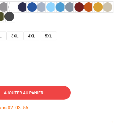
L
3XL
4XL
5XL
AJOUTER AU PANIER
dans
02
:
03
:
54