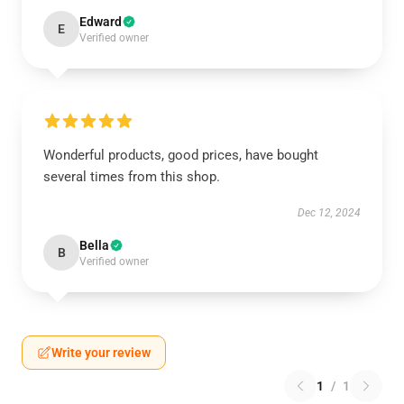
Edward
E
Verified owner
Wonderful products, good prices, have bought
several times from this shop.
Dec 12, 2024
Bella
B
Verified owner
Write your review
1
/
1