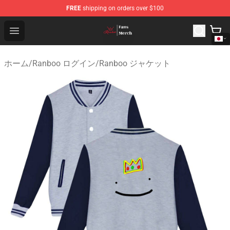
FREE
shipping on orders over $100
Ranboo Shop - Official Ranboo Merchandise Store
Open menu
ホーム
/
Ranboo ログイン
/
Ranboo ジャケット