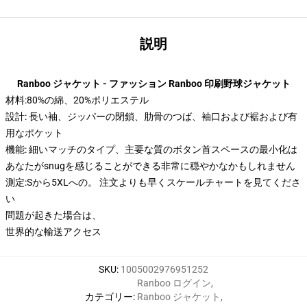
説明
Ranboo ジャケット - ファッション Ranboo 印刷野球ジャケット
材料:80%の綿、20%ポリエステル
設計: 長い袖、ジッパーの閉鎖、肋骨のつば、袖口および裾および有
用なポケット
機能: 細いマッチのタイプ、主要な質のボタン首スペースの最小化は
あなたがsnugを感じることができる非常に穏やかなかもしれません
測定:Sから5XLへの。 注文よりも早くスケールチャートを見てくださ
い
問題が起きた場合は、
世界的な輸送アクセス
SKU
:
1005002976951252
Ranboo ログイン
,
カテゴリー
:
Ranboo ジャケット
,