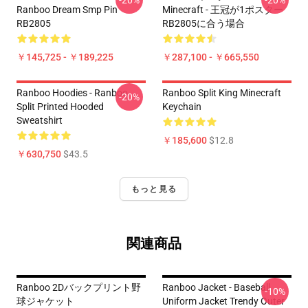
-20%
-20%
Ranboo Dream Smp Pin
Minecraft - 王冠が1ポスター
RB2805
RB2805に合う場合
￥145,725 - ￥189,225
￥287,100 - ￥665,550
Ranboo Hoodies - Ranboo
Ranboo Split King Minecraft
-20%
Split Printed Hooded
Keychain
Sweatshirt
￥185,600
$12.8
￥630,750
$43.5
もっと見る
関連商品
Ranboo 2Dバックプリント野
Ranboo Jacket - Baseball
-10%
球ジャケット
Uniform Jacket Trendy Outer