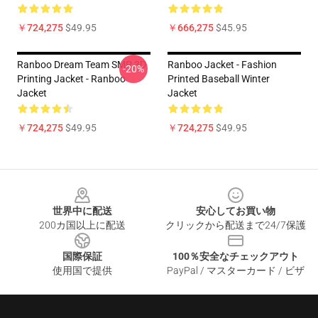
￥724,275
$49.95
￥666,275
$45.95
Ranboo Dream Team SMP 3D
Ranboo Jacket - Fashion
-20%
Printing Jacket - Ranboo
Printed Baseball Winter
Jacket
Jacket
￥724,275
$49.95
￥724,275
$49.95
Footer
世界中に配送
安心してお買い物
200カ国以上に配送
クリックから配送まで24/7保護
国際保証
100％安全なチェックアウト
使用国で提供
PayPal / マスターカード / ビザ