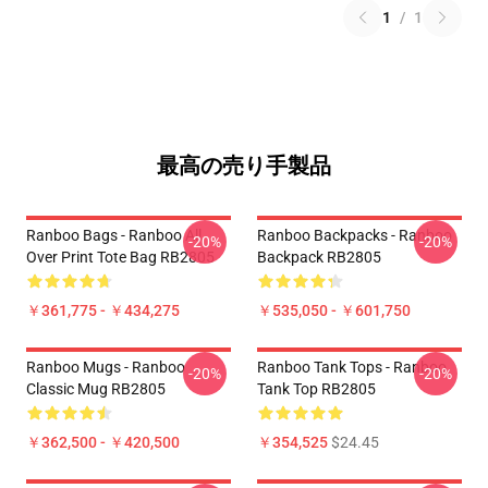
1
/
1
最高の売り手製品
Ranboo Bags - Ranboo All
Ranboo Backpacks - Ranboo
-20%
-20%
Over Print Tote Bag RB2805
Backpack RB2805
￥361,775 - ￥434,275
￥535,050 - ￥601,750
Ranboo Mugs - Ranboo
Ranboo Tank Tops - Ranboo
-20%
-20%
Classic Mug RB2805
Tank Top RB2805
￥362,500 - ￥420,500
￥354,525
$24.45