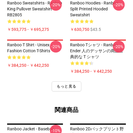
Ranboo Sweatshirts - Ranboo
Ranboo Hoodies - Ranboo
-20%
-20%
King Pullover Sweatshirt
Split Printed Hooded
RB2805
Sweatshirt
￥593,775 - ￥695,275
￥630,750
$43.5
Ranboo T Shirt - Unisex
Ranboo Tシャツ - Ranboo
-20%
-20%
Fashion Cotton T-Shirts
Ender 人のデッサンの商品古
典的な T シャツ
￥384,250 - ￥442,250
￥384,250 - ￥442,250
もっと見る
関連商品
Ranboo Jacket - Baseball
Ranboo 2Dバックプリント野
-10%