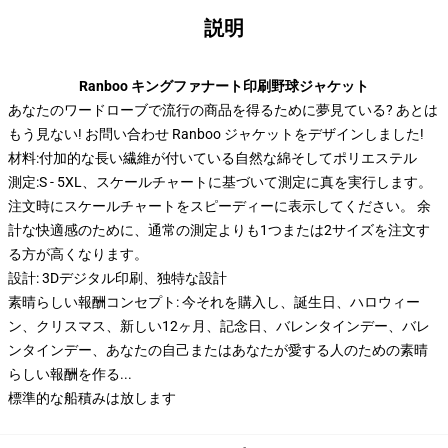
説明
Ranboo キングファナート印刷野球ジャケット
あなたのワードローブで流行の商品を得るために夢見ている? あとは
もう見ない! お問い合わせ Ranboo ジャケットをデザインしました!
材料:付加的な長い繊維が付いている自然な綿そしてポリエステル
測定:S - 5XL、スケールチャートに基づいて測定に真を実行します。
注文時にスケールチャートをスピーディーに表示してください。 余
計な快適感のために、通常の測定よりも1つまたは2サイズを注文す
る方が高くなります。
設計: 3Dデジタル印刷、独特な設計
素晴らしい報酬コンセプト: 今それを購入し、誕生日、ハロウィー
ン、クリスマス、新しい12ヶ月、記念日、バレンタインデー、バレ
ンタインデー、あなたの自己またはあなたが愛する人のための素晴
らしい報酬を作る...
標準的な船積みは放します