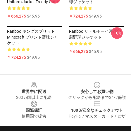
Uniform Jacket Trendy Outer
球ジャケット
￥666,275
$45.95
￥724,275
$49.95
Ranboo キングスプリット
Ranboo リトルボーイ漫画印
-10%
Minecraft プリント野球ジャ
刷野球ジャケット
ケット
￥666,275
$45.95
￥724,275
$49.95
Footer
世界中に配送
安心してお買い物
200カ国以上に配送
クリックから配送まで24/7保護
国際保証
100％安全なチェックアウト
使用国で提供
PayPal / マスターカード / ビザ