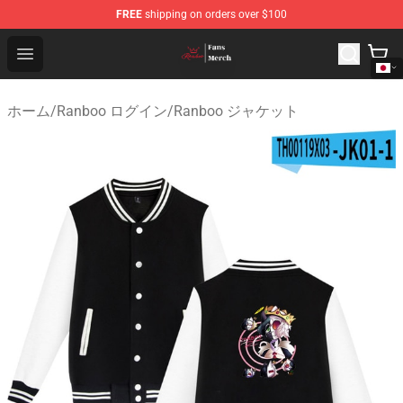
FREE
shipping on orders over $100
Ranboo Shop - Official Ranboo Merchandise Store
Open menu
ホーム
/
Ranboo ログイン
/
Ranboo ジャケット