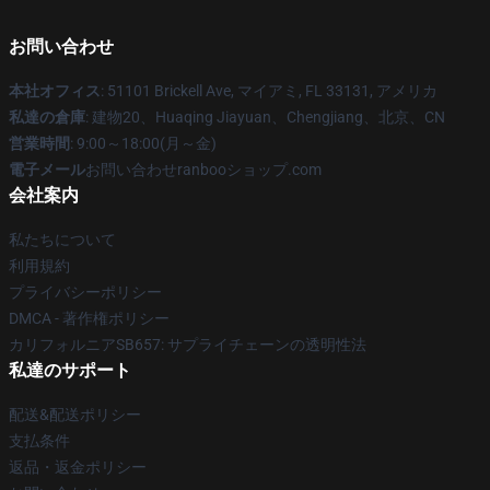
お問い合わせ
本社オフィス
: 51101 Brickell Ave, マイアミ, FL 33131, アメリカ
私達の倉庫
: 建物20、Huaqing Jiayuan、Chengjiang、北京、CN
営業時間
: 9:00～18:00(月～金)
電子メール
お問い合わせranbooショップ.com
会社案内
私たちについて
利用規約
プライバシーポリシー
DMCA - 著作権ポリシー
カリフォルニアSB657: サプライチェーンの透明性法
私達のサポート
配送&配送ポリシー
支払条件
返品・返金ポリシー