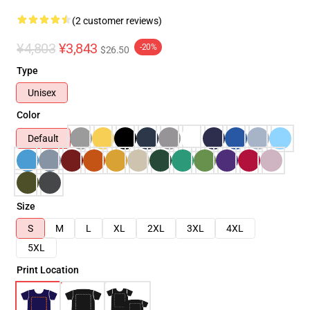
(2 customer reviews)
¥4,803
¥3,843
-20%
$26.50
Type
Unisex
Color
Default
Size
S
M
L
XL
2XL
3XL
4XL
5XL
Print Location