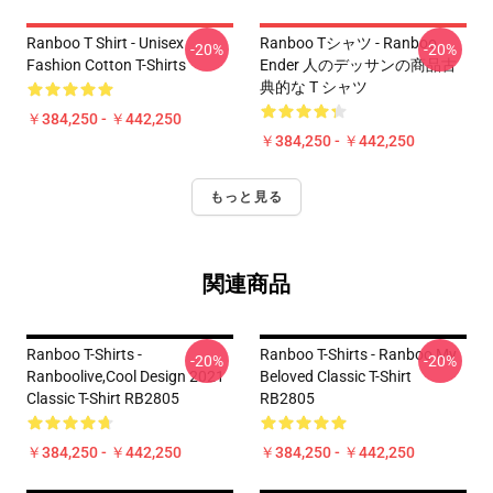
Ranboo T Shirt - Unisex
Ranboo Tシャツ - Ranboo
-20%
-20%
Fashion Cotton T-Shirts
Ender 人のデッサンの商品古
典的な T シャツ
￥384,250 - ￥442,250
￥384,250 - ￥442,250
もっと見る
関連商品
Ranboo T-Shirts -
Ranboo T-Shirts - Ranboo My
-20%
-20%
Ranboolive,cool Design 2021
Beloved Classic T-Shirt
Classic T-Shirt RB2805
RB2805
￥384,250 - ￥442,250
￥384,250 - ￥442,250