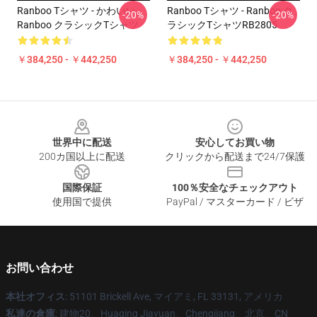
Ranboo Tシャツ - かわいい
Ranboo Tシャツ - Ranboo ク
-20%
-20%
Ranboo クラシックTシャツ
ラシックTシャツRB2805
￥384,250 - ￥442,250
￥384,250 - ￥442,250
Footer
世界中に配送
安心してお買い物
200カ国以上に配送
クリックから配送まで24/7保護
国際保証
100％安全なチェックアウト
使用国で提供
PayPal / マスターカード / ビザ
お問い合わせ
本社オフィス
: 51101 Brickell Ave, マイアミ, FL 33131, アメリカ
私達の倉庫
: 建物20、Huaqing Jiayuan、Chengjiang、北京、CN