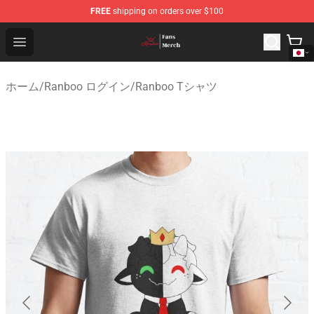
FREE
shipping on orders over $100
Ranboo Shop - Official Ranboo Merchandise Store
Open menu
ホーム
/
Ranboo ログイン
/
Ranboo Tシャツ