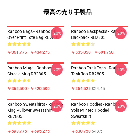
最高の売り手製品
Ranboo Bags - Ranboo All
Ranboo Backpacks - Ranboo
-20%
-20%
Over Print Tote Bag RB2805
Backpack RB2805
￥361,775 - ￥434,275
￥535,050 - ￥601,750
Ranboo Mugs - Ranboo
Ranboo Tank Tops - Ranboo
-20%
-20%
Classic Mug RB2805
Tank Top RB2805
￥362,500 - ￥420,500
￥354,525
$24.45
Ranboo Sweatshirts - Ranboo
Ranboo Hoodies - Ranboo
-20%
-20%
King Pullover Sweatshirt
Split Printed Hooded
RB2805
Sweatshirt
￥593,775 - ￥695,275
￥630,750
$43.5