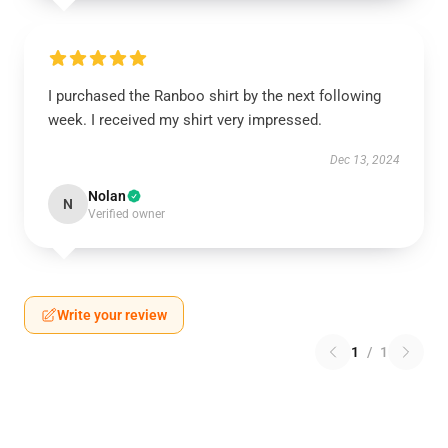
I purchased the Ranboo shirt by the next following
week. I received my shirt very impressed.
Dec 13, 2024
Nolan
N
Verified owner
Write your review
1
/
1