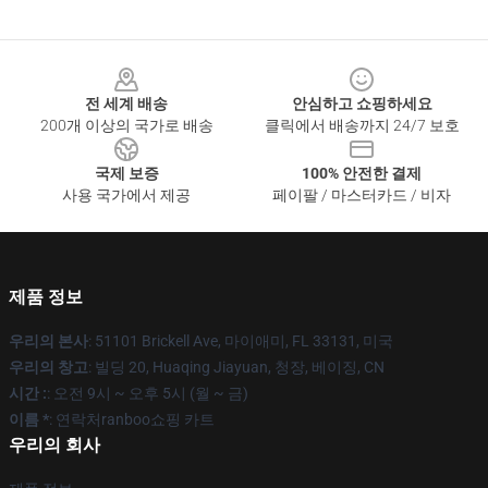
Footer
전 세계 배송
안심하고 쇼핑하세요
200개 이상의 국가로 배송
클릭에서 배송까지 24/7 보호
국제 보증
100% 안전한 결제
사용 국가에서 제공
페이팔 / 마스터카드 / 비자
제품 정보
우리의 본사
: 51101 Brickell Ave, 마이애미, FL 33131, 미국
우리의 창고
: 빌딩 20, Huaqing Jiayuan, 청장, 베이징, CN
시간 :
: 오전 9시 ~ 오후 5시 (월 ~ 금)
이름 *
: 연락처ranboo쇼핑 카트
우리의 회사