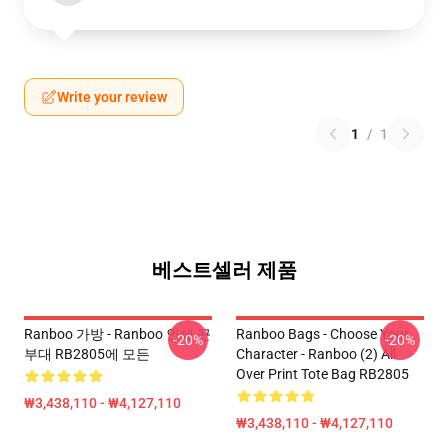
Write your review
1
/
1
베스트셀러 제품
Ranboo 가방 - Ranboo 인쇄 끈
Ranboo Bags - Choose Your
-20%
-20%
부대 RB2805에 모든
Character - Ranboo (2) All
Over Print Tote Bag RB2805
₩3,438,110 - ₩4,127,110
₩3,438,110 - ₩4,127,110