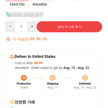
53inX70in
60inx80in
사이즈 가이드 보기
Quantity
장바구니에 추가
이 세일은
04
:
49
:
52
Deliver to United States
Cost to ship:
$6.99
Standard - Order today to get by
Aug. 15 - Aug. 22
Production
Shipping
Delivered
Today
Aug. 11
Aug. 15 - Aug. 22
안전한 거래