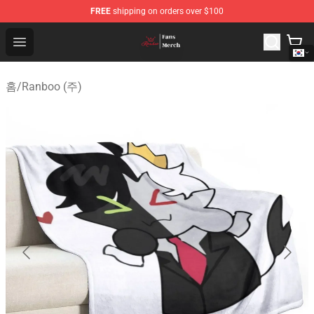
FREE
shipping on orders over $100
Ranboo Shop - Official Ranboo Merchandise Store
Open menu
홈
/
Ranboo (주)