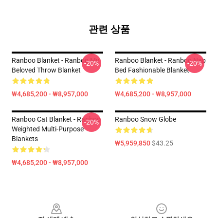
관련 상품
Ranboo Blanket - Ranboo My
Ranboo Blanket - Ranboo Nap
-20%
-20%
Beloved Throw Blanket
Bed Fashionable Blanket
₩4,685,200 - ₩8,957,000
₩4,685,200 - ₩8,957,000
Ranboo Cat Blanket - Ranboo
Ranboo Snow Globe
-20%
Weighted Multi-Purpose
Blankets
₩5,959,850
$43.25
₩4,685,200 - ₩8,957,000
Footer