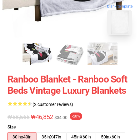
blank template
Ranboo Blanket - Ranboo Soft
Beds Vintage Luxury Blankets
(2 customer reviews)
₩58,565
₩46,852
-20%
$34.00
Size
30inx40in
35inX47in
45inX60in
50inx60in