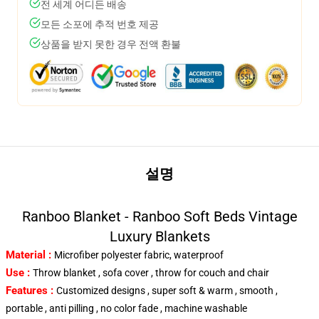
전 세계 어디든 배송
모든 소포에 추적 번호 제공
상품을 받지 못한 경우 전액 환불
설명
Ranboo Blanket - Ranboo Soft Beds Vintage
Luxury Blankets
Material :
Microfiber polyester fabric, waterproof
Use :
Throw blanket , sofa cover , throw for couch and chair
Features :
Customized designs , super soft & warm , smooth ,
portable , anti pilling , no color fade , machine washable