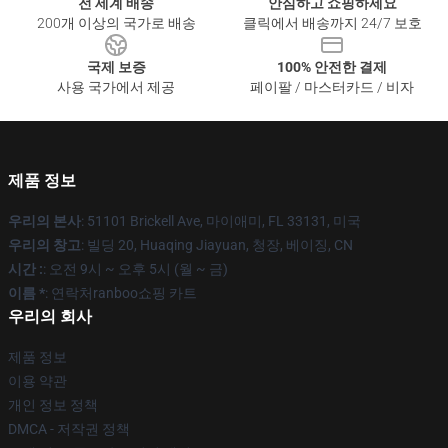
전 세계 배송
안심하고 쇼핑하세요
200개 이상의 국가로 배송
클릭에서 배송까지 24/7 보호
국제 보증
100% 안전한 결제
사용 국가에서 제공
페이팔 / 마스터카드 / 비자
제품 정보
우리의 본사
: 51101 Brickell Ave, 마이애미, FL 33131, 미국
우리의 창고
: 빌딩 20, Huaqing Jiayuan, 청장, 베이징, CN
시간 :
: 오전 9시 ~ 오후 5시 (월 ~ 금)
이름 *
: 연락처ranboo쇼핑 카트
우리의 회사
제품 정보
이용 약관
개인 정보 정책
DMCA - 저작권 정책