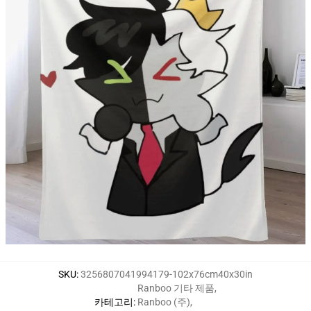
SKU
:
3256807041994179-102x76cm40x30in
Ranboo 기타 제품
,
카테고리
:
Ranboo (주)
,