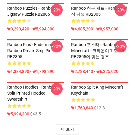
Ranboo Puzzles - Ranboo
Ranboo 침구 세트 - Ranboo 던
-20%
-20%
Jigsaw Puzzle RB2805
짐 담요 RB2805
₩3,293,420 - ₩5,994,300
₩4,685,200 - ₩8,957,000
Ranboo Pins - Enderman
Ranboo 포스터 - Ranboo
-20%
-20%
Ranboo Dream Smp Pin
Minecraft - 크라운이 1 포스터
RB2805
RB2805에 맞는 경우
₩1,384,890 - ₩1,798,290
₩2,728,440 - ₩6,325,020
Ranboo Hoodies - Ranboo
Ranboo Split King Minecraft
-20%
Split Printed Hooded
Keychain
Sweatshirt
₩1,763,840
$12.8
₩5,994,300
$43.5
더 보기