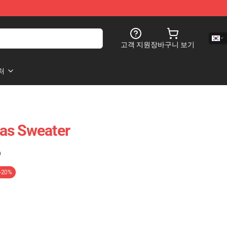
고객 지원
장바구니 보기
처
as Sweater
)
-20%