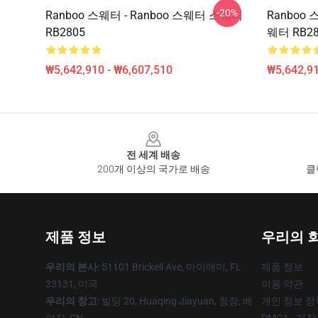
-20%
Ranboo 스웨터 - Ranboo 스웨터 스웨터
Ranboo 스
RB2805
웨터 RB28
₩5,642,910 - ₩6,607,510
₩5,642,91
Footer
전 세계 배송
200개 이상의 국가로 배송
클
제품 정보
우리의 
우리의 본사
: 51101 Brickell Ave, 마이애미, FL
제품 정보
33131, 미국
이용 약관
우리의 창고
: 빌딩 20, Huaqing Jiayuan, 청장, 베
개인 정보 정