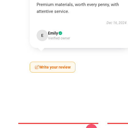
Premium materials, worth every penny, with
attentive service.
Dec 16, 2024
Emily
E
Verified owner
Write your review