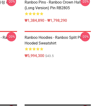
-20%
-20%
 사랑 레깅
Ranboo Pins - Ranboo Crown Half
(long Version) Pin RB2805
₩1,384,890 - ₩1,798,290
-20%
-20%
 - Ranboo
Ranboo Hoodies - Ranboo Split Printed
Hooded Sweatshirt
₩5,994,300
$43.5