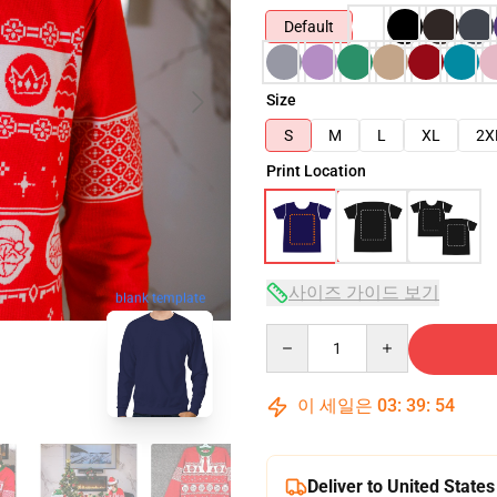
Default
Size
S
M
L
XL
2X
Print Location
사이즈 가이드 보기
blank template
Quantity
이 세일은
03
:
39
:
53
Deliver to United States