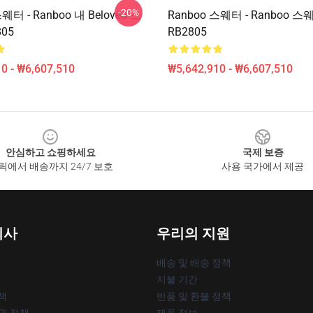
-20%
웨터 - Ranboo 내 Beloved 스
Ranboo 스웨터 - Ranboo 
05
RB2805
0 - ₩6,607,510
₩5,642,910 - ₩6,607,510
안심하고 쇼핑하세요
국제 보증
릭에서 배송까지 24/7 보호
사용 국가에서 제공
회사
우리의 지원
배송 및 배송 정책
지불 기간
책
반품 및 환불 정책