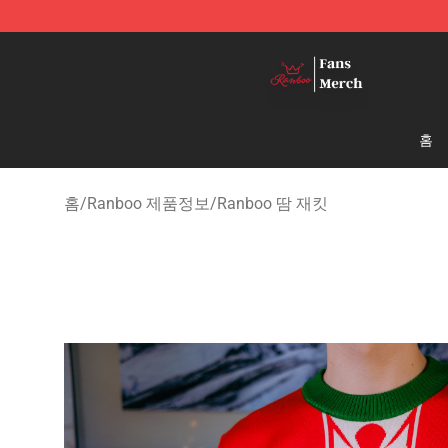
Ranboo Shop - Official Ranboo Merchandise Store
홈
홈
/
Ranboo 제품정보
/
Ranboo 땀 재킷