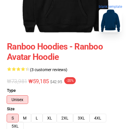
blank template
Ranboo Hoodies - Ranboo
Avatar Hoodie
(3 customer reviews)
₩73,981
₩59,185
-20%
$42.95
Type
Unisex
Size
S
M
L
XL
2XL
3XL
4XL
5XL