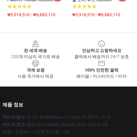
₩5,918,510 - ₩6,883,110
₩5,918,510 - ₩6,883,110
Footer
전 세계 배송
안심하고 쇼핑하세요
200개 이상의 국가로 배송
클릭에서 배송까지 24/7 보호
국제 보증
100% 안전한 결제
사용 국가에서 제공
페이팔 / 마스터카드 / 비자
제품 정보
우리의 본사
: 51101 Brickell Ave, 마이애미, FL 33131, 미국
우리의 창고
: 빌딩 20, Huaqing Jiayuan, 청장, 베이징, CN
시간 :
: 오전 9시 ~ 오후 5시 (월 ~ 금)