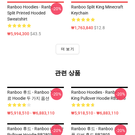
Ranboo Hoodies - Ranboo
Ranboo Split King Minecraft
-20%
Split Printed Hooded
Keychain
Sweatshirt
₩1,763,840
$12.8
₩5,994,300
$43.5
더 보기
관련 상품
Ranboo 후드 - Ranboo Tie 염
Ranboo Hoodies - Ranboo
-20%
-20%
료 Hoodie 두 가지 옵션
King Pullover Hoodie RB2805
₩5,918,510 - ₩6,883,110
₩5,918,510 - ₩6,883,110
Ranboo 후드 - Ranboo 내 사랑
Ranboo 후드 - Ranboo 크라운
-20%
-20%
Pullover Hoodie RB2805
풀 오버 후드 RB2805