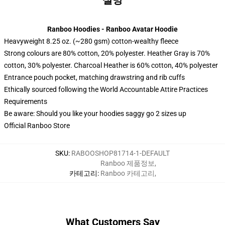
설명
Ranboo Hoodies - Ranboo Avatar Hoodie
Heavyweight 8.25 oz. (~280 gsm) cotton-wealthy fleece
Strong colours are 80% cotton, 20% polyester. Heather Gray is 70%
cotton, 30% polyester. Charcoal Heather is 60% cotton, 40% polyester
Entrance pouch pocket, matching drawstring and rib cuffs
Ethically sourced following the World Accountable Attire Practices
Requirements
Be aware: Should you like your hoodies saggy go 2 sizes up
Official Ranboo Store
SKU
:
RABOOSHOP81714-1-DEFAULT
Ranboo 제품정보
,
카테고리
:
Ranboo 카테고리
,
What Customers Say