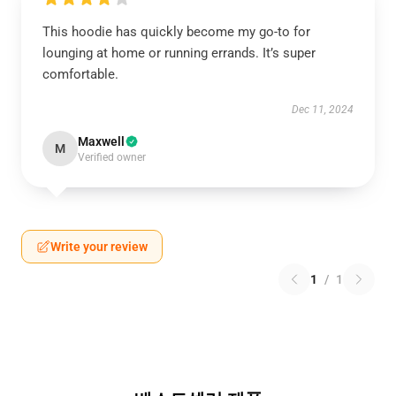
This hoodie has quickly become my go-to for
lounging at home or running errands. It’s super
comfortable.
Dec 11, 2024
Maxwell
M
Verified owner
Write your review
1
/
1