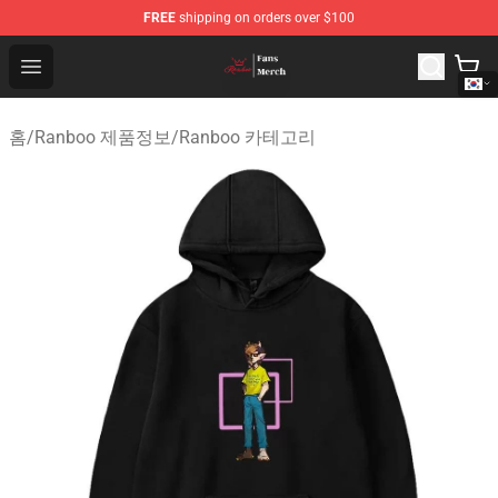
FREE
shipping on orders over $100
Ranboo Shop - Official Ranboo Merchandise Store
Open menu
홈
/
Ranboo 제품정보
/
Ranboo 카테고리