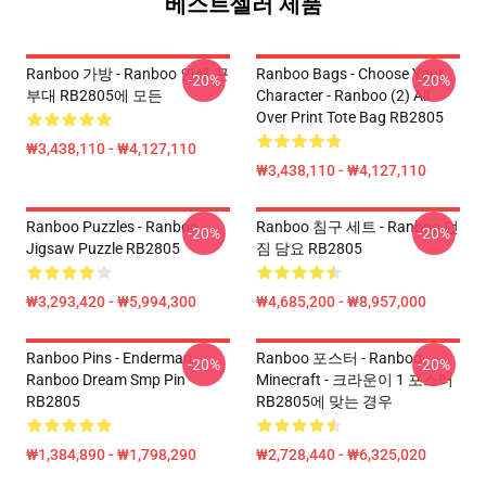
베스트셀러 제품
Ranboo 가방 - Ranboo 인쇄 끈
Ranboo Bags - Choose Your
-20%
-20%
부대 RB2805에 모든
Character - Ranboo (2) All
Over Print Tote Bag RB2805
₩3,438,110 - ₩4,127,110
₩3,438,110 - ₩4,127,110
Ranboo Puzzles - Ranboo
Ranboo 침구 세트 - Ranboo 던
-20%
-20%
Jigsaw Puzzle RB2805
짐 담요 RB2805
₩3,293,420 - ₩5,994,300
₩4,685,200 - ₩8,957,000
Ranboo Pins - Enderman
Ranboo 포스터 - Ranboo
-20%
-20%
Ranboo Dream Smp Pin
Minecraft - 크라운이 1 포스터
RB2805
RB2805에 맞는 경우
₩1,384,890 - ₩1,798,290
₩2,728,440 - ₩6,325,020