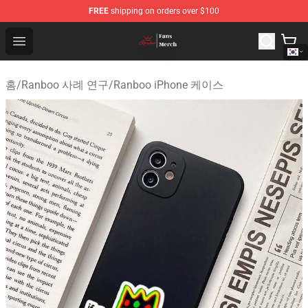
FREE
shipping on orders over $100
Ranboo Shop - Official Ranboo Merchandise Store
Open menu
홈
/
Ranboo 사례 연구
/
Ranboo iPhone 케이스