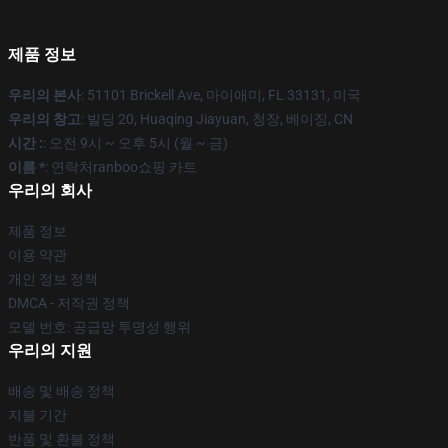
제품 정보
우리의 본사
: 51101 Brickell Ave, 마이애미, FL 33131, 미국
우리의 창고
: 빌딩 20, Huaqing Jiayuan, 청장, 베이징, CN
시간 :
: 오전 9시 ~ 오후 5시 (월 ~ 금)
이름 *
: 연락처ranboo쇼핑 카트
우리의 회사
제품 정보
이용 약관
개인 정보 정책
DMCA - 저작권 정책
모델 번호: 공급망 투명성 행위
우리의 지원
배송 및 배송 정책
지불 기간
반품 및 환불 정책