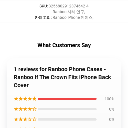
SKU
:
3256802912374642-4
Ranboo 사례 연구
,
카테고리
:
Ranboo iPhone 케이스
,
What Customers Say
1 reviews for Ranboo Phone Cases -
Ranboo If The Crown Fits iPhone Back
Cover
★★★★★
100%
★★★★☆
0%
★★★☆☆
0%