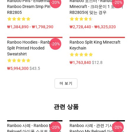
Ranboo Pins - Enderman
Ranboo 포스터 - Ranboo
-20%
-20%
Ranboo Dream Smp Pin
Minecraft - 크라운이 1 포스터
RB2805
RB2805에 맞는 경우
₩1,384,890 - ₩1,798,290
₩2,728,440 - ₩6,325,020
Ranboo Hoodies - Ranboo
Ranboo Split King Minecraft
-20%
Split Printed Hooded
Keychain
Sweatshirt
₩1,763,840
$12.8
₩5,994,300
$43.5
더 보기
관련 상품
Ranboo 사례 - Ranboo My
Ranboo 사례 - 관련 기사
-20%
-20%
Beloved 아이폰 소프트 케이스
Ranboo My Beloved 아이폰 소