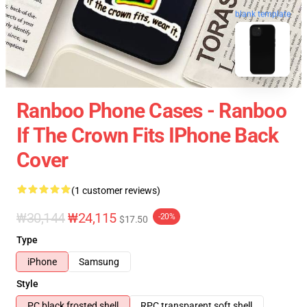
blank template
Ranboo Phone Cases - Ranboo
If The Crown Fits IPhone Back
Cover
(1 customer reviews)
₩30,144
₩24,115
-20%
$17.50
Type
iPhone
Samsung
Style
PC black frosted shell
RPC transparent soft shell