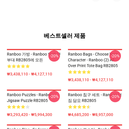
베스트셀러 제품
Ranboo 가방 - Ranboo 인쇄 끈
Ranboo Bags - Choose Your
-20%
-20%
부대 RB2805에 모든
Character - Ranboo (2) All
Over Print Tote Bag RB2805
₩3,438,110 - ₩4,127,110
₩3,438,110 - ₩4,127,110
Ranboo Puzzles - Ranboo
Ranboo 침구 세트 - Ranboo 던
-20%
-20%
Jigsaw Puzzle RB2805
짐 담요 RB2805
₩3,293,420 - ₩5,994,300
₩4,685,200 - ₩8,957,000