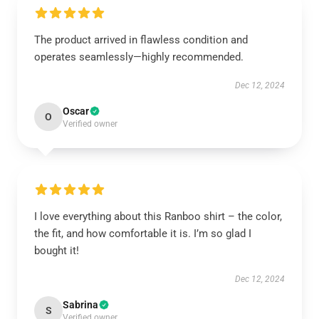
The product arrived in flawless condition and
operates seamlessly—highly recommended.
Dec 12, 2024
Oscar
O
Verified owner
I love everything about this Ranboo shirt – the color,
the fit, and how comfortable it is. I’m so glad I
bought it!
Dec 12, 2024
Sabrina
S
Verified owner