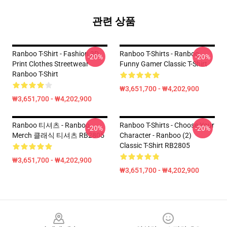
관련 상품
Ranboo T-Shirt - Fashion 3D
Ranboo T-Shirts - Ranboo
-20%
-20%
Print Clothes Streetwear
Funny Gamer Classic T-Shirt
Ranboo T-Shirt
₩3,651,700 - ₩4,202,900
₩3,651,700 - ₩4,202,900
Ranboo 티셔츠 - Ranboo
Ranboo T-Shirts - Choose Your
-20%
-20%
Merch 클래식 티셔츠 RB2805
Character - Ranboo (2)
Classic T-Shirt RB2805
₩3,651,700 - ₩4,202,900
₩3,651,700 - ₩4,202,900
Footer