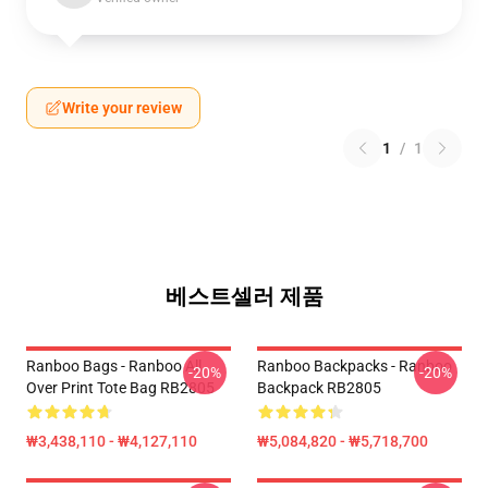
Write your review
1
/
1
베스트셀러 제품
Ranboo Bags - Ranboo All
Ranboo Backpacks - Ranboo
-20%
-20%
Over Print Tote Bag RB2805
Backpack RB2805
₩3,438,110 - ₩4,127,110
₩5,084,820 - ₩5,718,700