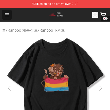
FREE
shipping on orders over $100
Ranboo Shop - Official Ranboo Merchandise Store
Open menu
홈
/
Ranboo 제품정보
/
Ranboo T-셔츠