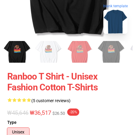
blank template
Ranboo T Shirt - Unisex
Fashion Cotton T-Shirts
(5 customer reviews)
₩45,646
₩36,517
-20%
$26.50
Type
Unisex