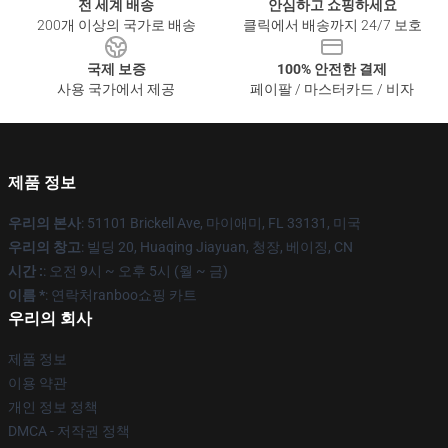
전 세계 배송
안심하고 쇼핑하세요
200개 이상의 국가로 배송
클릭에서 배송까지 24/7 보호
국제 보증
100% 안전한 결제
사용 국가에서 제공
페이팔 / 마스터카드 / 비자
제품 정보
우리의 본사
: 51101 Brickell Ave, 마이애미, FL 33131, 미국
우리의 창고
: 빌딩 20, Huaqing Jiayuan, 청장, 베이징, CN
시간 :
: 오전 9시 ~ 오후 5시 (월 ~ 금)
이름 *
: 연락처ranboo쇼핑 카트
우리의 회사
제품 정보
이용 약관
개인 정보 정책
DMCA - 저작권 정책