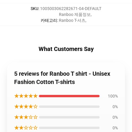
SKU
:
1005003062282671-04-DEFAULT
Ranboo 제품정보
,
카테고리
:
Ranboo T-셔츠
,
What Customers Say
5 reviews for Ranboo T shirt - Unisex
Fashion Cotton T-shirts
★★★★★
100%
★★★★☆
0%
★★★☆☆
0%
★★☆☆☆
0%