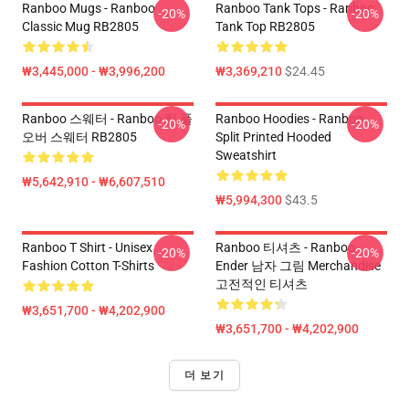
Ranboo Mugs - Ranboo
Ranboo Tank Tops - Ranboo
-20%
-20%
Classic Mug RB2805
Tank Top RB2805
₩3,445,000 - ₩3,996,200
₩3,369,210
$24.45
Ranboo 스웨터 - Ranboo 킹 풀
Ranboo Hoodies - Ranboo
-20%
-20%
오버 스웨터 RB2805
Split Printed Hooded
Sweatshirt
₩5,642,910 - ₩6,607,510
₩5,994,300
$43.5
Ranboo T Shirt - Unisex
Ranboo 티셔츠 - Ranboo
-20%
-20%
Fashion Cotton T-Shirts
Ender 남자 그림 Merchandise
고전적인 티셔츠
₩3,651,700 - ₩4,202,900
₩3,651,700 - ₩4,202,900
더 보기