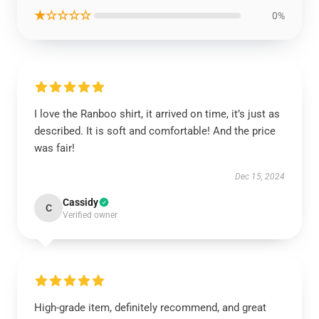
★☆☆☆☆
0%
I love the Ranboo shirt, it arrived on time, it’s just as
described. It is soft and comfortable! And the price
was fair!
Dec 15, 2024
Cassidy
C
Verified owner
High-grade item, definitely recommend, and great