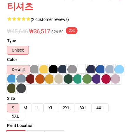
티셔츠
(2 customer reviews)
₩45,646
₩36,517
-20%
$26.50
Type
Unisex
Color
Default
Size
S
M
L
XL
2XL
3XL
4XL
5XL
Print Location