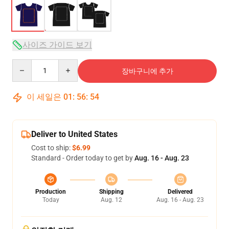
사이즈 가이드 보기
Quantity
장바구니에 추가
이 세일은
01
:
56
:
53
Deliver to United States
Cost to ship:
$6.99
Standard - Order today to get by
Aug. 16 - Aug. 23
Production
Shipping
Delivered
Today
Aug. 12
Aug. 16 - Aug. 23