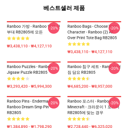
베스트셀러 제품
Ranboo 가방 - Ranboo 인쇄 끈
Ranboo Bags - Choose Your
-20%
-20%
부대 RB2805에 모든
Character - Ranboo (2) All
Over Print Tote Bag RB2805
₩3,438,110 - ₩4,127,110
₩3,438,110 - ₩4,127,110
Ranboo Puzzles - Ranboo
Ranboo 침구 세트 - Ranboo 던
-20%
-20%
Jigsaw Puzzle RB2805
짐 담요 RB2805
₩3,293,420 - ₩5,994,300
₩4,685,200 - ₩8,957,000
Ranboo Pins - Enderman
Ranboo 포스터 - Ranboo
-20%
-20%
Ranboo Dream Smp Pin
Minecraft - 크라운이 1 포스터
RB2805
RB2805에 맞는 경우
₩1,384,890 - ₩1,798,290
₩2,728,440 - ₩6,325,020