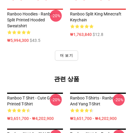
Ranboo Hoodies - Ranboo
Ranboo Split King Minecraft
-20%
Split Printed Hooded
Keychain
Sweatshirt
₩1,763,840
$12.8
₩5,994,300
$43.5
더 보기
관련 상품
Ranboo T Shirt - Cute Graphic
Ranboo T-Shirts - Ranboo Yin
-20%
-20%
Printed T-Shirt
And Yang T-Shirt
₩3,651,700 - ₩4,202,900
₩3,651,700 - ₩4,202,900