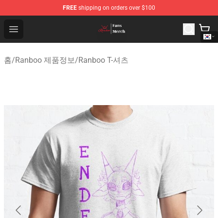
FREE
shipping on orders over $100
Ranboo Shop - Official Ranboo Merchandise Store
Open menu
홈
/
Ranboo 제품정보
/
Ranboo T-셔츠