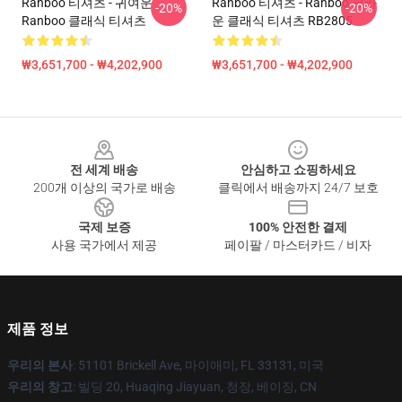
Ranboo 티셔츠 - 귀여운
Ranboo 티셔츠 - Ranboo 크라
-20%
-20%
Ranboo 클래식 티셔츠
운 클래식 티셔츠 RB2805
₩3,651,700 - ₩4,202,900
₩3,651,700 - ₩4,202,900
Footer
전 세계 배송
안심하고 쇼핑하세요
200개 이상의 국가로 배송
클릭에서 배송까지 24/7 보호
국제 보증
100% 안전한 결제
사용 국가에서 제공
페이팔 / 마스터카드 / 비자
제품 정보
우리의 본사
: 51101 Brickell Ave, 마이애미, FL 33131, 미국
우리의 창고
: 빌딩 20, Huaqing Jiayuan, 청장, 베이징, CN