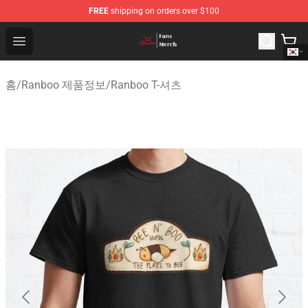
FREE
shipping on orders over $100
Ranboo Shop - Official Ranboo Merchandise Store
Open menu
홈
/
Ranboo 제품정보
/
Ranboo T-셔츠