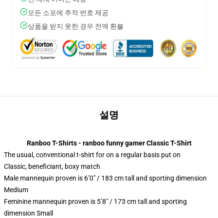
모든 소포에 추적 번호 제공
상품을 받지 못한 경우 전액 환불
설명
Ranboo T-Shirts - ranboo funny gamer Classic T-Shirt
The usual, conventional t-shirt for on a regular basis put on
Classic, beneficiant, boxy match
Male mannequin proven is 6’0″ / 183 cm tall and sporting dimension
Medium
Feminine mannequin proven is 5’8″ / 173 cm tall and sporting
dimension Small