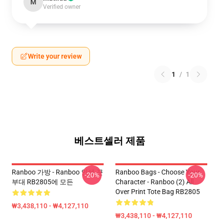
M
Verified owner
Write your review
1
/
1
베스트셀러 제품
Ranboo 가방 - Ranboo 인쇄 끈
Ranboo Bags - Choose Your
-20%
-20%
부대 RB2805에 모든
Character - Ranboo (2) All
Over Print Tote Bag RB2805
₩3,438,110 - ₩4,127,110
₩3,438,110 - ₩4,127,110