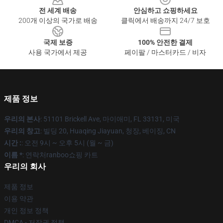
전 세계 배송
안심하고 쇼핑하세요
200개 이상의 국가로 배송
클릭에서 배송까지 24/7 보호
국제 보증
100% 안전한 결제
사용 국가에서 제공
페이팔 / 마스터카드 / 비자
제품 정보
우리의 본사
: 51101 Brickell Ave, 마이애미, FL 33131, 미국
우리의 창고
: 빌딩 20, Huaqing Jiayuan, 청장, 베이징, CN
시간 :
: 오전 9시 ~ 오후 5시 (월 ~ 금)
이름 *
: 연락처ranboo쇼핑 카트
우리의 회사
제품 정보
이용 약관
개인 정보 정책
DMCA - 저작권 정책