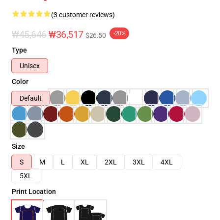
(3 customer reviews)
₩45,646
₩36,517
-20%
$26.50
Type
Unisex
Color
Default
Size
S
M
L
XL
2XL
3XL
4XL
5XL
Print Location