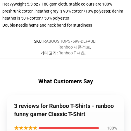
Heavyweight 5.3 oz / 180 gsm cloth, stable colours are 100%
preshrunk cotton, heather gray is 90% cotton/10% polyester, denim
heather is 50% cotton/ 50% polyester
Double-needle hems and neck band for sturdiness
SKU
:
RABOOSHOP57699-DEFAULT
Ranboo 제품정보
,
카테고리
:
Ranboo T-셔츠
,
What Customers Say
3 reviews for Ranboo T-Shirts - ranboo
funny gamer Classic T-Shirt
★★★★★
100%