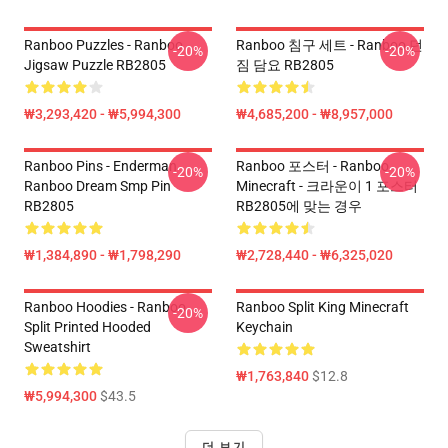
Ranboo Puzzles - Ranboo
Ranboo 침구 세트 - Ranboo 던
-20%
-20%
Jigsaw Puzzle RB2805
짐 담요 RB2805
₩3,293,420 - ₩5,994,300
₩4,685,200 - ₩8,957,000
Ranboo Pins - Enderman
Ranboo 포스터 - Ranboo
-20%
-20%
Ranboo Dream Smp Pin
Minecraft - 크라운이 1 포스터
RB2805
RB2805에 맞는 경우
₩1,384,890 - ₩1,798,290
₩2,728,440 - ₩6,325,020
Ranboo Hoodies - Ranboo
Ranboo Split King Minecraft
-20%
Split Printed Hooded
Keychain
Sweatshirt
₩1,763,840
$12.8
₩5,994,300
$43.5
더 보기