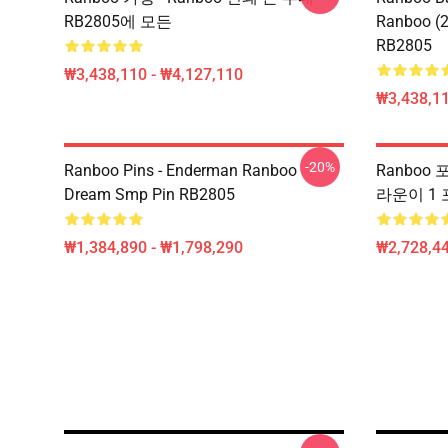
RB2805에 모든
Ranboo (2)
RB2805
₩3,438,110 - ₩4,127,110
₩3,438,11
-20%
Ranboo Pins - Enderman Ranboo
Ranboo 포
Dream Smp Pin RB2805
라운이 1 
₩1,384,890 - ₩1,798,290
₩2,728,44