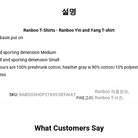
설명
Ranboo T-Shirts - Ranboo Yin and Yang T-shirt
 basis put on
and sporting dimension Medium
ll and sporting dimension Small
lours are 100% preshrunk cotton, heather gray is 90% cotton/10% polyest
ess
Ranboo 제품정보
,
SKU
:
RABOOSHOP27695-DEFAULT
카테고리
:
Ranboo T-셔츠
,
What Customers Say