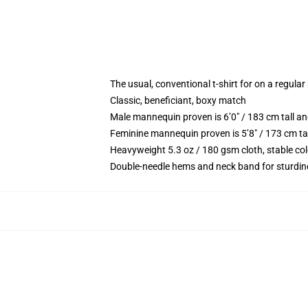
The usual, conventional t-shirt for on a regular
Classic, beneficiant, boxy match
Male mannequin proven is 6’0″ / 183 cm tall 
Feminine mannequin proven is 5’8″ / 173 cm ta
Heavyweight 5.3 oz / 180 gsm cloth, stable co
Double-needle hems and neck band for sturdin