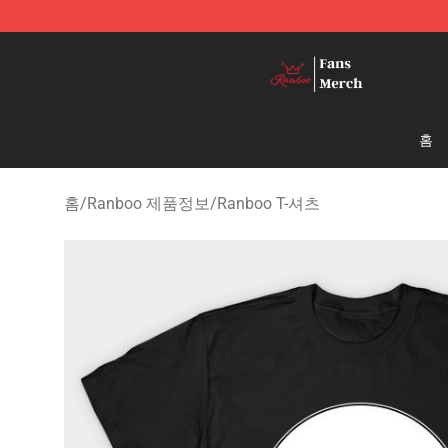
Ranboo Shop - Official Ranboo Merchandise Store
홈
홈
/
Ranboo 제품정보
/
Ranboo T-셔츠