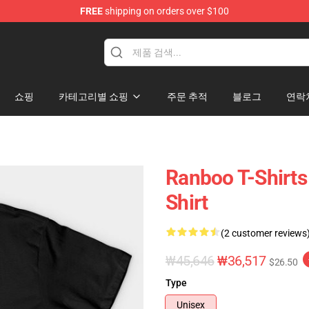
FREE
shipping on orders over $100
쇼핑
카테고리별 쇼핑
주문 추적
블로그
연락
Ranboo T-Shirts
Shirt
(2 customer reviews
₩45,646
₩36,517
$26.50
Type
Unisex