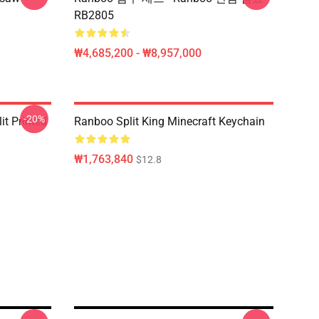
RB2805
₩4,685,200 - ₩8,957,000
-20%
t Printed
Ranboo Split King Minecraft Keychain
₩1,763,840
$12.8