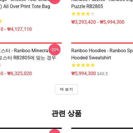
 All Over Print Tote Bag
Puzzle RB2805
₩3,293,420 - ₩5,994,300
0 - ₩4,127,110
-20%
스터 - Ranboo Minecraft - 크
Ranboo Hoodies - Ranboo Spli
포스터 RB2805에 맞는 경우
Hooded Sweatshirt
0 - ₩6,325,020
₩5,994,300
$43.5
더 보기
관련 상품