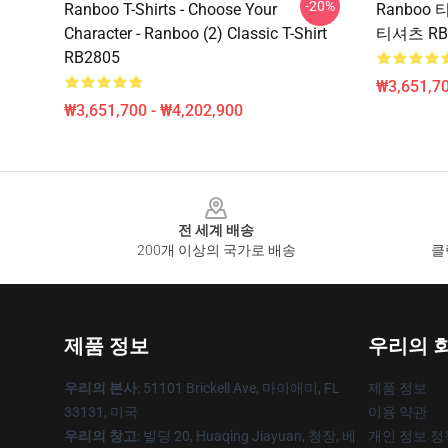
-20%
Ranboo T-Shirts - Choose Your
Ranboo
Character - Ranboo (2) Classic T-Shirt
티셔츠 RB
RB2805
₩3,651,70
₩3,651,700 - ₩4,202,900
Footer
전 세계 배송
200개 이상의 국가로 배송
클
제품 정보
우리의 
우리의 본사
: 51101 Brickell Ave, 마이애미, FL
제품 정보
33131, 미국
이용 약관
우리의 창고
: 빌딩 20, Huaqing Jiayuan, 청장, 베
개인 정보 정