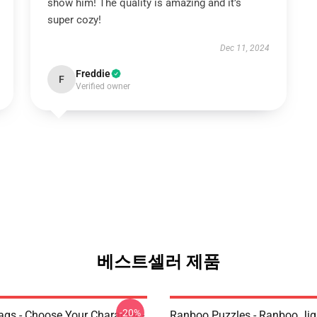
show him! The quality is amazing and it’s
super cozy!
Dec 11, 2024
Freddie
F
Verified owner
베스트셀러 제품
-20%
gs - Choose Your Character -
Ranboo Puzzles - Ranboo Ji