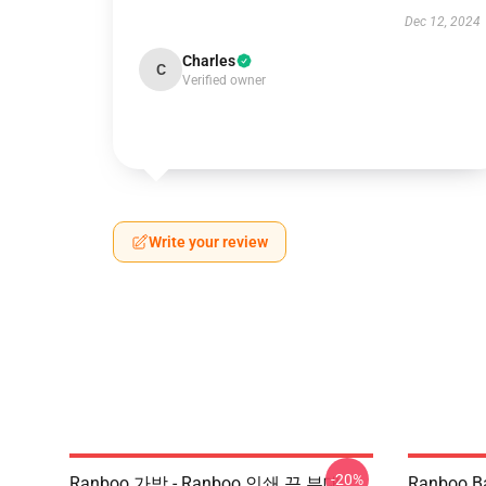
Dec 12, 2024
Charles
C
Verified owner
Write your review
-20%
Ranboo 가방 - Ranboo 인쇄 끈 부대
Ranboo Ba