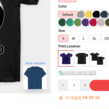
Color
Default
Size
S
M
L
XL
2X
Print Location
blank template
사이즈 가이드 보기
Quantity
이 세일은
04
:
05
:
54