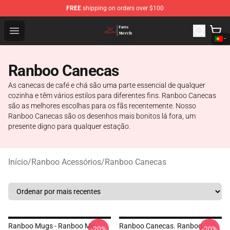
FREE
shipping on orders over $100
Ranboo Shop - Official Ranboo Merchandise Store
Open menu
Ranboo Canecas
As canecas de café e chá são uma parte essencial de qualquer
cozinha e têm vários estilos para diferentes fins. Ranboo Canecas
são as melhores escolhas para os fãs recentemente. Nosso
Ranboo Canecas são os desenhos mais bonitos lá fora, um
presente digno para qualquer estação.
Início
/
Ranboo Acessórios
/
Ranboo Canecas
Ranboo Mugs - Ranboo My
Ranboo Canecas. Ranboo
-20%
-20%