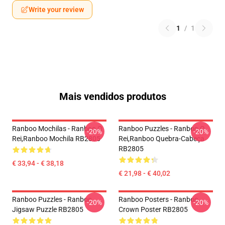
Write your review
1
/
1
Mais vendidos produtos
Ranboo Mochilas - Ranboo O
Ranboo Puzzles - Ranboo O
-20%
-20%
Rei,Ranboo Mochila RB2805
Rei,Ranboo Quebra-Cabeça
RB2805
€ 33,94 - € 38,18
€ 21,98 - € 40,02
Ranboo Puzzles - Ranboo
Ranboo Posters - Ranboo
-20%
-20%
Jigsaw Puzzle RB2805
Crown Poster RB2805