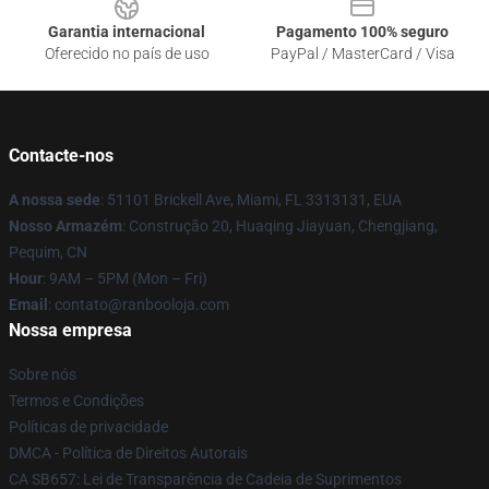
Garantia internacional
Pagamento 100% seguro
Oferecido no país de uso
PayPal / MasterCard / Visa
Contacte-nos
A nossa sede
: 51101 Brickell Ave, Miami, FL 3313131, EUA
Nosso Armazém
: Construção 20, Huaqing Jiayuan, Chengjiang,
Pequim, CN
Hour
: 9AM – 5PM (Mon – Fri)
Email
: contato@ranbooloja.com
Nossa empresa
Sobre nós
Termos e Condições
Políticas de privacidade
DMCA - Política de Direitos Autorais
CA SB657: Lei de Transparência de Cadeia de Suprimentos