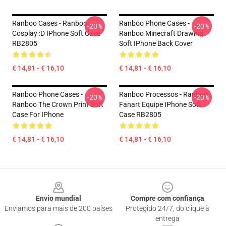
Ranboo Cases - Ranboo
Ranboo Phone Cases -
-20%
-20%
Cosplay :D IPhone Soft Case
Ranboo Minecraft Drawing
RB2805
Soft IPhone Back Cover
€ 14,81 - € 16,10
€ 14,81 - € 16,10
Ranboo Phone Cases -
Ranboo Processos - Ranboo
-20%
-20%
Ranboo The Crown Print Soft
Fanart Equipe IPhone Soft
Case For IPhone
Case RB2805
€ 14,81 - € 16,10
€ 14,81 - € 16,10
Footer
Envio mundial
Compre com confiança
Enviamos para mais de 200 países
Protegido 24/7, do clique à
entrega