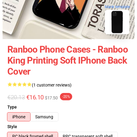
blank template
Ranboo Phone Cases - Ranboo
King Printing Soft IPhone Back
Cover
(1 customer reviews)
€20.13
€16.10
-20%
$17.50
Type
iPhone
Samsung
Style
PC black frosted shell
RPC transparent soft shell