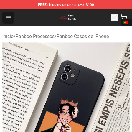
FREE
shipping on orders over $100
Ranboo Shop - Official Ranboo Merchandise Store
Open menu
Início
/
Ranboo Processos
/
Ranboo Casos de iPhone