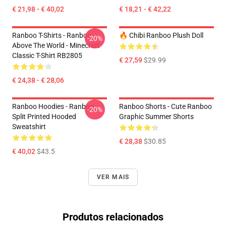
€ 21,98 - € 40,02
€ 18,21 - € 42,22
Ranboo T-Shirts - Ranboo
🔥 Chibi Ranboo Plush Doll
-20%
Above The World - Minecraft
Classic T-Shirt RB2805
€ 27,59
$29.99
€ 24,38 - € 28,06
Ranboo Hoodies - Ranboo
Ranboo Shorts - Cute Ranboo
-20%
Split Printed Hooded
Graphic Summer Shorts
Sweatshirt
€ 28,38
$30.85
€ 40,02
$43.5
VER MAIS
Produtos relacionados