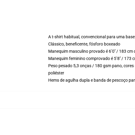
A t-shirt habitual, convencional para uma base
Clássico, beneficente, fósforo boxeado
Manequim masculino provado é 6’0′′ / 183 cm 
Manequim feminino comprovado é 5’8′′ / 173 
Peso pesado 5,3 onças / 180 gsm pano, cores 
poliéster
Hems de agulha dupla e banda de pescoço para