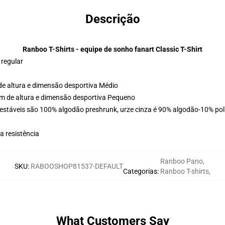
Descrição
Ranboo T-Shirts - equipe de sonho fanart Classic T-Shirt
 regular
de altura e dimensão desportiva Médio
cm de altura e dimensão desportiva Pequeno
estáveis são 100% algodão preshrunk, urze cinza é 90% algodão-10% poli
 resistência
Ranboo Pano
,
SKU
:
RABOOSHOP81537-DEFAULT
Categorias
:
Ranboo T-shirts
,
What Customers Say