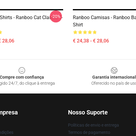
-20%
hirts - Ranboo Cat Classic T-
Ranboo Camisas - Ranboo Ba
Shirt
€ 28,06
€ 24,38 - € 28,06
Compre com confiança
Garantia internacional
gido 24/7, do clique à entrega
Oferecido no país de us
mpresa
Nosso Suporte
Políticas de envio e entrega
ndições
Termos de pagamento