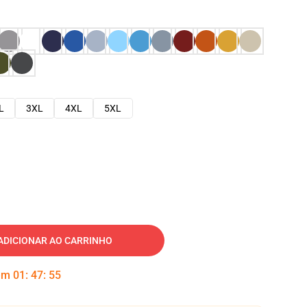
L
3XL
4XL
5XL
ADICIONAR AO CARRINHO
 em
01
:
47
:
54