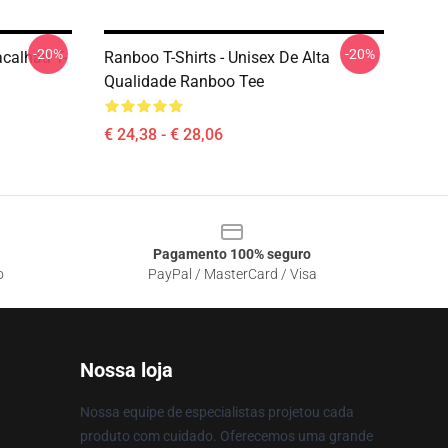
-20%
-20%
calhau T-
Ranboo T-Shirts - Unisex De Alta
Qualidade Ranboo Tee
€ 24,38 - € 28,06
Pagamento 100% seguro
o
PayPal / MasterCard / Visa
Nossa loja
Nossa equipe de especialistas projetou cada
produto com cuidado. Oferecemos uma grande