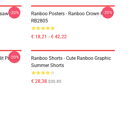
-20%
-20%
gsaw
Ranboo Posters - Ranboo Crown Poster
RB2805
€ 18,21 - € 42,22
-20%
t Printed
Ranboo Shorts - Cute Ranboo Graphic
Summer Shorts
€ 28,38
$30.85