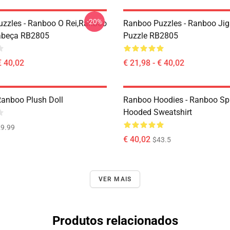
-20%
zzles - Ranboo O Rei,Ranboo
Ranboo Puzzles - Ranboo Ji
abeça RB2805
Puzzle RB2805
€ 40,02
€ 21,98 - € 40,02
Ranboo Plush Doll
Ranboo Hoodies - Ranboo Spli
Hooded Sweatshirt
9.99
€ 40,02
$43.5
VER MAIS
Produtos relacionados