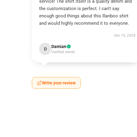
service! The shirt itself is a quality denim and
the customization is perfect. I can't say
enough good things about this Ranboo shirt
and would highly recommend it to everyone.
Dec 16, 2024
Damian
D
Verified owner
Write your review