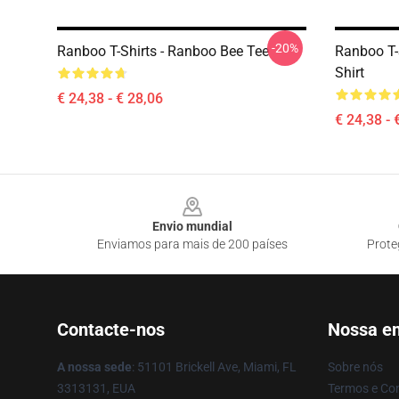
-20%
Ranboo T-Shirts - Ranboo Bee Tee
Ranboo T-S
Shirt
€ 24,38 - € 28,06
€ 24,38 - 
Footer
Envio mundial
Enviamos para mais de 200 países
Prote
Contacte-nos
Nossa e
A nossa sede
: 51101 Brickell Ave, Miami, FL
Sobre nós
3313131, EUA
Termos e Co