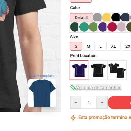
Color
Default
Size
S
M
L
XL
2X
Print Location
blank template
Ver guia de tamanhos
Quantity
Esta promoção termina