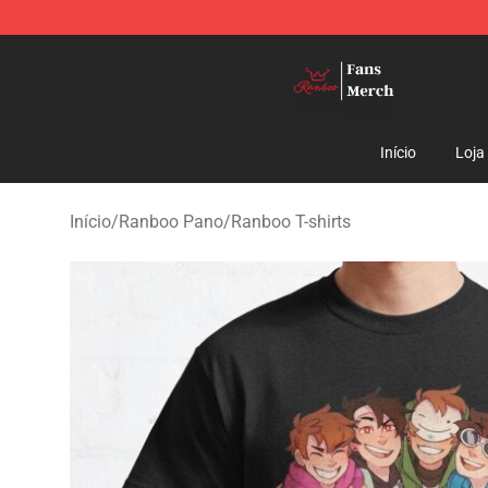
Ranboo Shop - Official Ranboo Merchandise Store
Início
Loja
Início
/
Ranboo Pano
/
Ranboo T-shirts