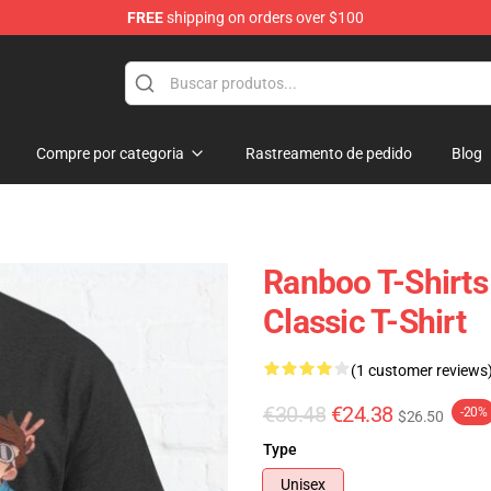
FREE
shipping on orders over $100
Compre por categoria
Rastreamento de pedido
Blog
Ranboo T-Shirts
Classic T-Shirt
(1 customer reviews
€30.48
€24.38
-20%
$26.50
Type
Unisex