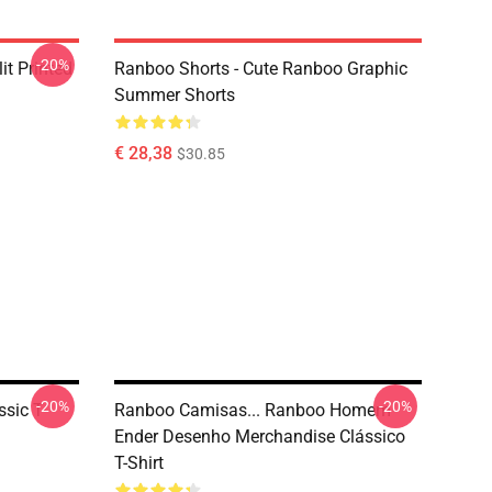
-20%
t Printed
Ranboo Shorts - Cute Ranboo Graphic
Summer Shorts
€ 28,38
$30.85
-20%
-20%
sic T-
Ranboo Camisas... Ranboo Homem
Ender Desenho Merchandise Clássico
T-Shirt