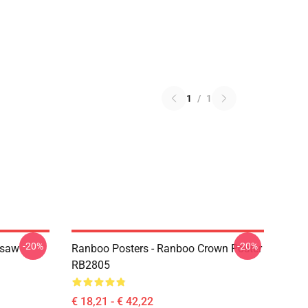
1
/
1
-20%
-20%
gsaw
Ranboo Posters - Ranboo Crown Poster
RB2805
€ 18,21 - € 42,22