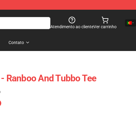
Atendimento ao cliente
Ver carrinho
Contato
 - Ranboo And Tubbo Tee
)