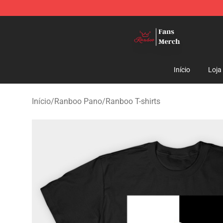
Ranboo Shop - Official Ranboo Merchandise Store
Início
Loja
Início
/
Ranboo Pano
/
Ranboo T-shirts