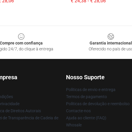
€ 28,06
€ 24,38 - € 28,06
Compre com confiança
Garantia internacional
gido 24/7, do clique à entrega
Oferecido no país de us
mpresa
Nosso Suporte
Políticas de envio e entrega
ndições
Termos de pagamento
privacidade
Políticas de devolução e reembolso
ca de Direitos Autorais
Contacte-nos
i de Transparência de Cadeia de
Ajuda ao cliente (FAQ)
Whosale