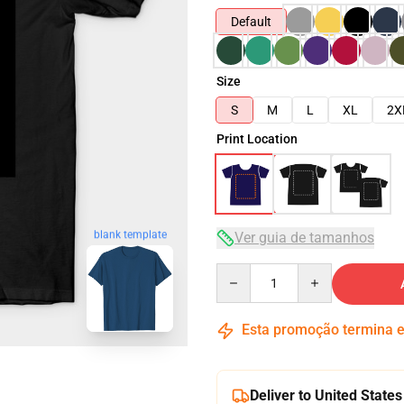
Default
Size
S
M
L
XL
2X
Print Location
blank template
Ver guia de tamanhos
Quantity
Esta promoção termina
Deliver to United States