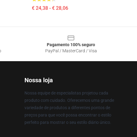
€ 24,38 - € 28,06
Pagamento 100% seguro
o
PayPal / MasterCard / Visa
Nossa loja
Nossa equipe de especialistas projetou cada
produto com cuidado. Oferecemos uma grande
variedade de produtos a diferentes pontos de
preços para que você possa encontrar o estilo
perfeito para mostrar o seu estilo diário único.