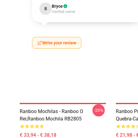
Bryce
B
Verified owner
Write your review
-20%
Ranboo Mochilas - Ranboo O
Ranboo Pu
Rei,Ranboo Mochila RB2805
Quebra-C
€ 33,94 - € 38,18
€ 21,98 - 