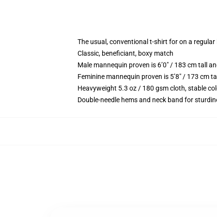
The usual, conventional t-shirt for on a regular
Classic, beneficiant, boxy match
Male mannequin proven is 6’0″ / 183 cm tall 
Feminine mannequin proven is 5’8″ / 173 cm ta
Heavyweight 5.3 oz / 180 gsm cloth, stable co
Double-needle hems and neck band for sturdin