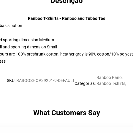
Descrição
Ranboo T-Shirts - Ranboo and Tubbo Tee
 basis put on
and sporting dimension Medium
ll and sporting dimension Small
lours are 100% preshrunk cotton, heather gray is 90% cotton/10% polyest
ess
Ranboo Pano
,
SKU
:
RABOOSHOP39291-9-DEFAULT
Categorias
:
Ranboo T-shirts
,
What Customers Say