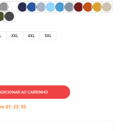
L
3XL
4XL
5XL
ADICIONAR AO CARRINHO
 em
01
:
33
:
54