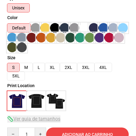
Unisex
Color
Default
Size
S
M
L
XL
2XL
3XL
4XL
5XL
Print Location
Ver guia de tamanhos
Quantity
ADICIONAR AO CARRINHO