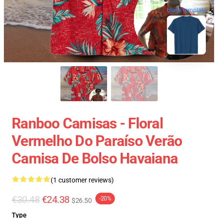
blank template
Ranboo Camisas - Floral
Vermelho Do Paraíso Verão
Camisa De Bolso Havaiana
(1 customer reviews)
€30.48
€24.38
-20%
$26.50
Type