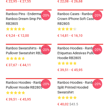
€ 22,95 - € 27,55
€ 22,08 - € 26,68
Ranboo Pins - Enderman
Ranboo Cases - Ranboo
-20%
-20%
Ranboo Dream Smp Pin
Crown IPhone Soft Case
RB2805
RB2805
€ 9,24 - € 12,00
€ 14,81 - € 16,10
Ranboo Sweatshirts - Ranboo
Ranboo Hoodies - Ranboo
-20%
-20%
Pullover Sweatshirt RB2805
Etiquetas Adesivas Pullover
Hoodie RB2805
€ 37,67 - € 44,11
€ 39,51 - € 45,95
Ranboo Hoodies - Ranboo
Ranboo Hoodies - Ranboo
-20%
-20%
Pullover Hoodie RB2805
Split Printed Hooded
Sweatshirt
€ 39,51 - € 45,95
€ 40,02
$43.5