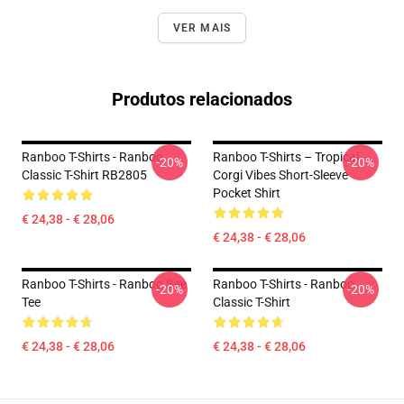
VER MAIS
Produtos relacionados
Ranboo T-Shirts - Ranboo
Ranboo T-Shirts – Tropical
-20%
-20%
Classic T-Shirt RB2805
Corgi Vibes Short-Sleeve
Pocket Shirt
€ 24,38 - € 28,06
€ 24,38 - € 28,06
Ranboo T-Shirts - Ranboo Bee
Ranboo T-Shirts - Ranboo
-20%
-20%
Tee
Classic T-Shirt
€ 24,38 - € 28,06
€ 24,38 - € 28,06