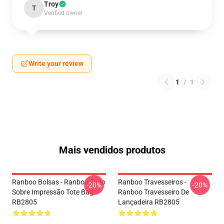
Troy
T
Verified owner
Write your review
1
/
1
Mais vendidos produtos
Ranboo Bolsas - Ranboo Tudo
Ranboo Travesseiros -
-20%
-20%
Sobre Impressão Tote Bag
Ranboo Travesseiro De
RB2805
Lançadeira RB2805