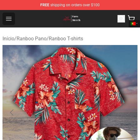
FREE
shipping on orders over $100
Ranboo Shop - Official Ranboo Merchandise Store
Open menu
Início
/
Ranboo Pano
/
Ranboo T-shirts