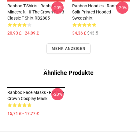
Ranboo T-Shirts - Ranboo
Ranboo Hoodies - Ranboo
-20%
-20%
Minecraft - If The Crown Fits 3
Split Printed Hooded
Classic T-Shirt RB2805
Sweatshirt
20,93 £ - 24,09 £
34,36 £
$43.5
MEHR ANZEIGEN
Ähnliche Produkte
Ranboo Face Masks - Ranboo
-20%
Crown Cosplay Mask
15,71 £ - 17,77 £
Footer