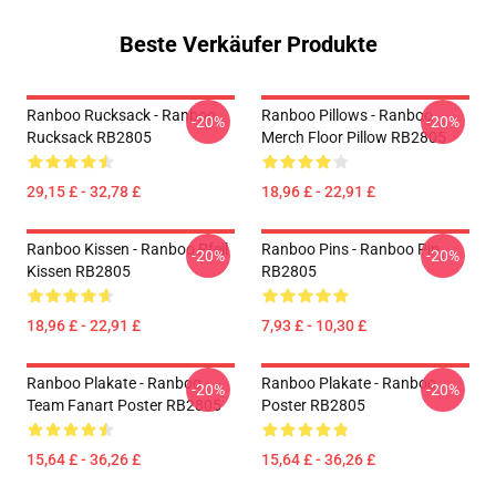
Beste Verkäufer Produkte
Ranboo Rucksack - Ranboo
Ranboo Pillows - Ranboo
-20%
-20%
Rucksack RB2805
Merch Floor Pillow RB2805
29,15 £ - 32,78 £
18,96 £ - 22,91 £
Ranboo Kissen - Ranboo Pfeil
Ranboo Pins - Ranboo Pin
-20%
-20%
Kissen RB2805
RB2805
18,96 £ - 22,91 £
7,93 £ - 10,30 £
Ranboo Plakate - Ranboo
Ranboo Plakate - Ranboo
-20%
-20%
Team Fanart Poster RB2805
Poster RB2805
15,64 £ - 36,26 £
15,64 £ - 36,26 £