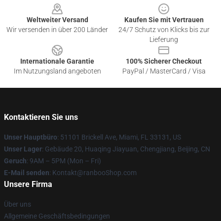
Weltweiter Versand
Kaufen Sie mit Vertrauen
Wir versenden in über 200 Länder
24/7 Schutz von Klicks bis zur
Lieferung
Internationale Garantie
100% Sicherer Checkout
Im Nutzungsland angeboten
PayPal / MasterCard / Visa
Kontaktieren Sie uns
Unser Hauptbüro
: 51101 Brickell Ave, Miami, FL 33131, US
Unser Lager
: Gebäude 20, Huaqing Jiayuan, Chengjiang, Beijing, CN
Geruch
: 9AM – 5PM (Mon – Fri)
E-Mail senden
: Kontakt@ranbooShop.com
Unsere Firma
Über uns
Allgemeine Geschäftsbedingungen