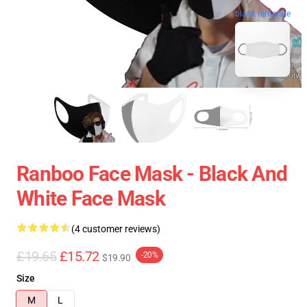
blank template
Ranboo Face Mask - Black And
White Face Mask
(4 customer reviews)
£19.65
£15.72
-20%
$19.90
Size
M
L