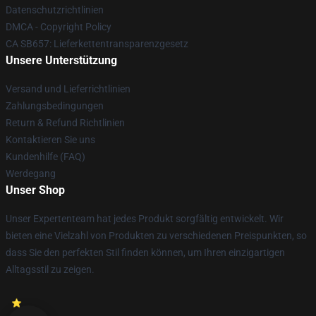
Datenschutzrichtlinien
DMCA - Copyright Policy
CA SB657: Lieferkettentransparenzgesetz
Unsere Unterstützung
Versand und Lieferrichtlinien
Zahlungsbedingungen
Return & Refund Richtlinien
Kontaktieren Sie uns
Kundenhilfe (FAQ)
Werdegang
Unser Shop
Unser Expertenteam hat jedes Produkt sorgfältig entwickelt. Wir
bieten eine Vielzahl von Produkten zu verschiedenen Preispunkten, so
dass Sie den perfekten Stil finden können, um Ihren einzigartigen
Alltagsstil zu zeigen.