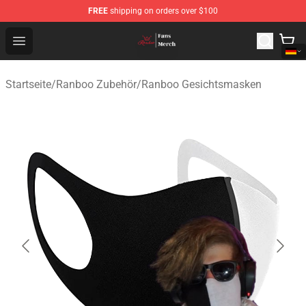
FREE
shipping on orders over $100
Ranboo Shop - Official Ranboo Merchandise Store
Open menu
Startseite
/
Ranboo Zubehör
/
Ranboo Gesichtsmasken