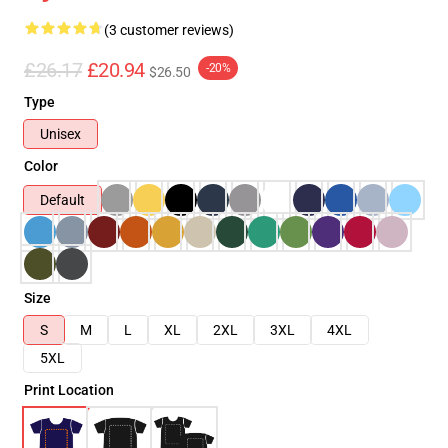
(3 customer reviews)
£26.17
£20.94
-20%
$26.50
Type
Unisex
Color
Default
Size
S
M
L
XL
2XL
3XL
4XL
5XL
Print Location