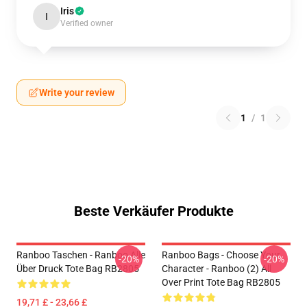
Iris
I
Verified owner
Write your review
1
/
1
Beste Verkäufer Produkte
Ranboo Taschen - Ranboo Alle
Ranboo Bags - Choose Your
-20%
-20%
Über Druck Tote Bag RB2805
Character - Ranboo (2) All
Over Print Tote Bag RB2805
19,71 £ - 23,66 £