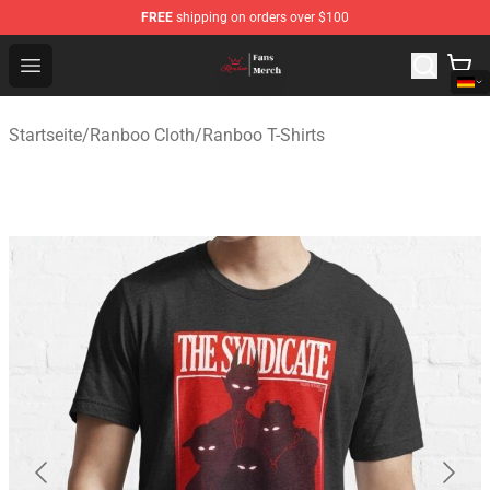
FREE
shipping on orders over $100
Ranboo Shop - Official Ranboo Merchandise Store
Open menu
Startseite
/
Ranboo Cloth
/
Ranboo T-Shirts