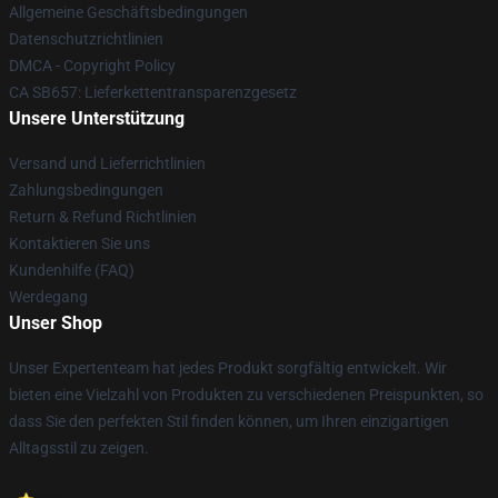
Allgemeine Geschäftsbedingungen
Datenschutzrichtlinien
DMCA - Copyright Policy
CA SB657: Lieferkettentransparenzgesetz
Unsere Unterstützung
Versand und Lieferrichtlinien
Zahlungsbedingungen
Return & Refund Richtlinien
Kontaktieren Sie uns
Kundenhilfe (FAQ)
Werdegang
Unser Shop
Unser Expertenteam hat jedes Produkt sorgfältig entwickelt. Wir
bieten eine Vielzahl von Produkten zu verschiedenen Preispunkten, so
dass Sie den perfekten Stil finden können, um Ihren einzigartigen
Alltagsstil zu zeigen.