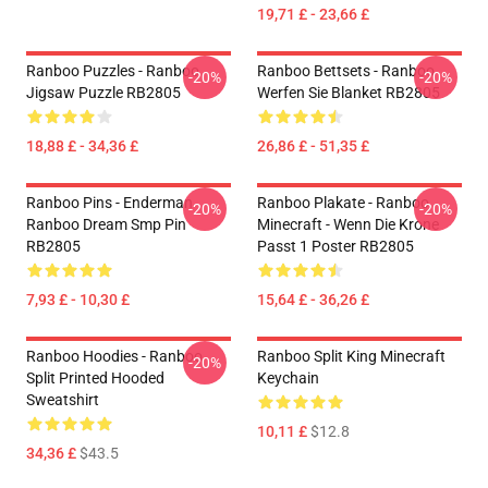
19,71 £ - 23,66 £
Ranboo Puzzles - Ranboo
Ranboo Bettsets - Ranboo
-20%
-20%
Jigsaw Puzzle RB2805
Werfen Sie Blanket RB2805
18,88 £ - 34,36 £
26,86 £ - 51,35 £
Ranboo Pins - Enderman
Ranboo Plakate - Ranboo
-20%
-20%
Ranboo Dream Smp Pin
Minecraft - Wenn Die Krone
RB2805
Passt 1 Poster RB2805
7,93 £ - 10,30 £
15,64 £ - 36,26 £
Ranboo Hoodies - Ranboo
Ranboo Split King Minecraft
-20%
Split Printed Hooded
Keychain
Sweatshirt
10,11 £
$12.8
34,36 £
$43.5