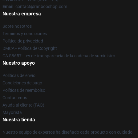
Email
: contact@ranbooshop.com
Nuestra empresa
Sobre nosotros
Términos y condiciones
Política de privacidad
DMCA - Política de Copyright
CA SB657: Ley de transparencia de la cadena de suministro
Nuestro apoyo
Políticas de envío
Condiciones de pago
Políticas de reembolso
Contáctenos
Ayuda al cliente (FAQ)
Mayorista
Nuestra tienda
Nuestro equipo de expertos ha diseñado cada producto con cuidado.