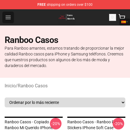
FREE
shipping on orders over $100
Ranboo Shop - Official Ranboo Merchandise Store
Open menu
Ranboo Casos
Para Ranboo amantes, estamos tratando de proporcionar la mejor
calidad Ranboo casos para iPhone y Samsung teléfonos. Creemos
que nuestros productos son algunos de los más de moda y
duraderos del mercado.
Inicio
/
Ranboo Casos
Ranboo Casos - Copiado
Ranboo Casos - Ranboo Fanart
-20%
-20%
Ranboo Mi Querido IPhone
Stickers IPhone Soft Case