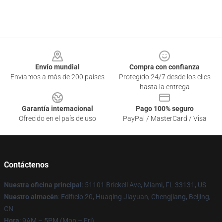
Footer
Envío mundial
Compra con confianza
Enviamos a más de 200 países
Protegido 24/7 desde los clics
hasta la entrega
Garantía internacional
Pago 100% seguro
Ofrecido en el país de uso
PayPal / MasterCard / Visa
Contáctenos
Nuestra oficina principal
: 51101 Brickell Ave, Miami, FL 33131, US
Nuestro almacén
: Edificio 20, Huaqing Jiayuan, Chengjiang, Beijing,
CN
Hora
: 9AM – 5PM (Mon – Fri)