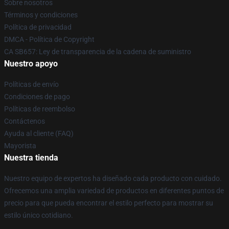
Sobre nosotros
Términos y condiciones
Política de privacidad
DMCA - Política de Copyright
CA SB657: Ley de transparencia de la cadena de suministro
Nuestro apoyo
Políticas de envío
Condiciones de pago
Políticas de reembolso
Contáctenos
Ayuda al cliente (FAQ)
Mayorista
Nuestra tienda
Nuestro equipo de expertos ha diseñado cada producto con cuidado.
Ofrecemos una amplia variedad de productos en diferentes puntos de
precio para que pueda encontrar el estilo perfecto para mostrar su
estilo único cotidiano.