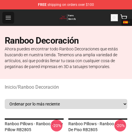
FREE
shipping on orders over $100
Ranboo Shop - Official Ranboo Merchandise Store
Open menu
Ranboo Decoración
Ahora puedes encontrar todo Ranboo Decoraciones que estás
buscando en nuestra tienda. Tenemos una amplia variedad de
artículos, así que podrás llenar tu casa con cualquier cosa de
pegatinas de pared impresas en 3D a tatuajes temporales.
Inicio
/
Ranboo Decoración
Ranboo Pillows - Ranboo Throw
Ranboo Pillows - Ranboo Pillow
-20%
-20%
Pillow RB2805
De Piso RB2805