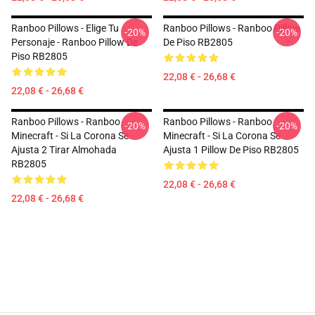
Ranboo Pillows - Elige Tu
Ranboo Pillows - Ranboo Pillow
-20%
-20%
Personaje - Ranboo Pillow De
De Piso RB2805
Piso RB2805
22,08 € - 26,68 €
22,08 € - 26,68 €
Ranboo Pillows - Ranboo
Ranboo Pillows - Ranboo
-20%
-20%
Minecraft - Si La Corona Se
Minecraft - Si La Corona Se
Ajusta 2 Tirar Almohada
Ajusta 1 Pillow De Piso RB2805
RB2805
22,08 € - 26,68 €
22,08 € - 26,68 €