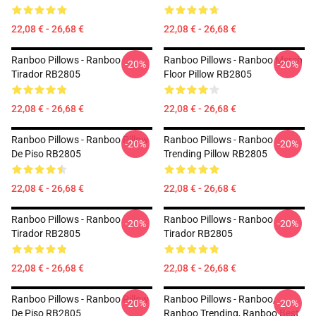
22,08 € - 26,68 €
22,08 € - 26,68 €
Ranboo Pillows - Ranboo
Ranboo Pillows - Ranboo Merch
-20%
-20%
Tirador RB2805
Floor Pillow RB2805
22,08 € - 26,68 €
22,08 € - 26,68 €
Ranboo Pillows - Ranboo Pillow
Ranboo Pillows - Ranboo
-20%
-20%
De Piso RB2805
Trending Pillow RB2805
22,08 € - 26,68 €
22,08 € - 26,68 €
Ranboo Pillows - Ranboo
Ranboo Pillows - Ranboo
-20%
-20%
Tirador RB2805
Tirador RB2805
22,08 € - 26,68 €
22,08 € - 26,68 €
Ranboo Pillows - Ranboo Pillow
Ranboo Pillows - Ranboo,
-20%
-20%
De Piso RB2805
Ranboo Trending, Ranboo Best