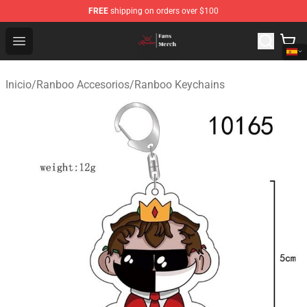
FREE
shipping on orders over $100
Ranboo Shop - Official Ranboo Merchandise Store
Open menu
Inicio
/
Ranboo Accesorios
/
Ranboo Keychains