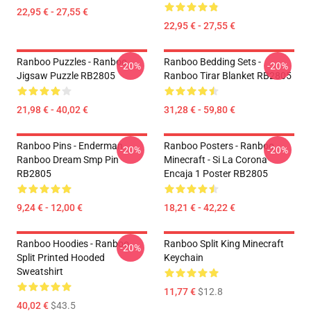
22,95 € - 27,55 €
22,95 € - 27,55 €
Ranboo Puzzles - Ranboo
Ranboo Bedding Sets -
-20%
-20%
Jigsaw Puzzle RB2805
Ranboo Tirar Blanket RB2805
21,98 € - 40,02 €
31,28 € - 59,80 €
Ranboo Pins - Enderman
Ranboo Posters - Ranboo
-20%
-20%
Ranboo Dream Smp Pin
Minecraft - Si La Corona
RB2805
Encaja 1 Poster RB2805
9,24 € - 12,00 €
18,21 € - 42,22 €
Ranboo Hoodies - Ranboo
Ranboo Split King Minecraft
-20%
Split Printed Hooded
Keychain
Sweatshirt
11,77 €
$12.8
40,02 €
$43.5