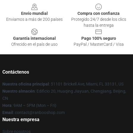
Envío mundial
Compra con confianza
Enviamos a más de 200 países
Protegido 24/7 desde los clics
hasta la entrega
Garantía internacional
Pago 100% seguro
Ofrecido en el país de uso
PayPal / MasterCard / Visa
Contáctenos
Nuestra oficina principal
: 51101 Brickell Ave, Miami, FL 33131, US
Nuestro almacén
: Edificio 20, Huaqing Jiayuan, Chengjiang, Beijing,
CN
Hora
: 9AM – 5PM (Mon – Fri)
Email
: contact@ranbooshop.com
Nuestra empresa
Sobre nosotros