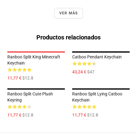
VER MÁS
Productos relacionados
Ranboo Split King Minecraft
Catboo Pendant Keychain
Keychain
43,24 €
$47
11,77 €
$12.8
Ranboo Split Cute Plush
Ranboo Split Lying Catboo
Keyring
Keychain
11,77 €
$12.8
11,77 €
$12.8
Footer