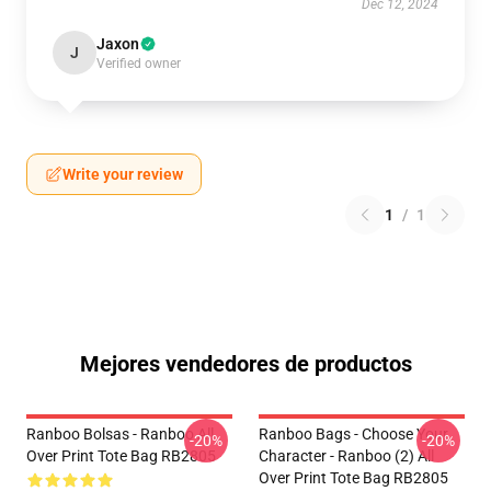
Dec 12, 2024
Jaxon
J
Verified owner
Write your review
1
/
1
Mejores vendedores de productos
Ranboo Bolsas - Ranboo All
Ranboo Bags - Choose Your
-20%
-20%
Over Print Tote Bag RB2805
Character - Ranboo (2) All
Over Print Tote Bag RB2805