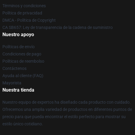
Términos y condiciones
Política de privacidad
DMCA - Política de Copyright
CA SB657: Ley de transparencia de la cadena de suministro
Nuestro apoyo
Políticas de envío
Condiciones de pago
Políticas de reembolso
Contáctenos
Ayuda al cliente (FAQ)
Mayorista
Nuestra tienda
Nuestro equipo de expertos ha diseñado cada producto con cuidado.
Ofrecemos una amplia variedad de productos en diferentes puntos de
precio para que pueda encontrar el estilo perfecto para mostrar su
estilo único cotidiano.