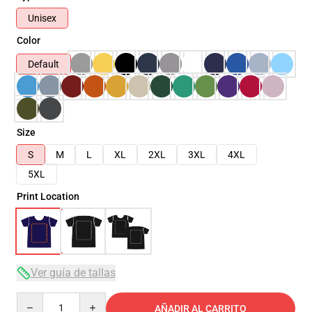
Unisex
Color
Default
Size
S
M
L
XL
2XL
3XL
4XL
5XL
Print Location
Ver guía de tallas
Quantity
AÑADIR AL CARRITO