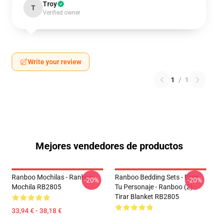
Troy
T
Verified owner
Write your review
1
/
1
Mejores vendedores de productos
Ranboo Mochilas - Ranboo
Ranboo Bedding Sets - Elige
-20%
-20%
Mochila RB2805
Tu Personaje - Ranboo (2)
Tirar Blanket RB2805
33,94 € - 38,18 €