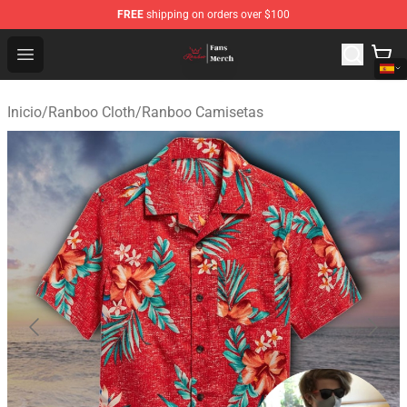
FREE
shipping on orders over $100
Ranboo Shop - Official Ranboo Merchandise Store
Open menu
Inicio
/
Ranboo Cloth
/
Ranboo Camisetas