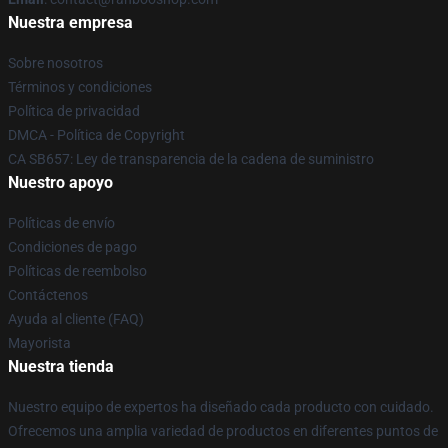
Nuestra empresa
Sobre nosotros
Términos y condiciones
Política de privacidad
DMCA - Política de Copyright
CA SB657: Ley de transparencia de la cadena de suministro
Nuestro apoyo
Políticas de envío
Condiciones de pago
Políticas de reembolso
Contáctenos
Ayuda al cliente (FAQ)
Mayorista
Nuestra tienda
Nuestro equipo de expertos ha diseñado cada producto con cuidado.
Ofrecemos una amplia variedad de productos en diferentes puntos de