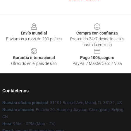
Footer
Envío mundial
Compra con confianza
Enviamos a más de 200 países
Protegido 24/7 desde los clics
hasta la entrega
Garantía internacional
Pago 100% seguro
Ofrecido en el país de uso
PayPal / MasterCard / Visa
Contáctenos
Nuestra oficina principal
: 51101 Brickell Ave, Miami, FL 33131, US
Nuestro almacén
: Edificio 20, Huaqing Jiayuan, Chengjiang, Beijing,
CN
Hora
: 9AM – 5PM (Mon – Fri)
Email
: contact@ranbooshop.com