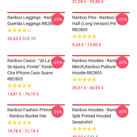
31,28 € - 59,80 €
Ranboo Leggings - Ranboo Mi
Ranboo Pins - Ranboo Crown
-20%
-20%
Querida Leggings RB2805
Half (long Version) Pin
RB2805
26,63 €
$28.95
9,24 € - 12,00 €
Ranboo Casos - “¡Si La Corona
Ranboo Hoodies - Ranboo
-20%
-20%
Se Ajusta, Ponla!” Ranboo
Merch,Ranboo Pullover
Cita IPhone Caso Suave
Hoodie RB2805
RB2805
39,51 € - 45,95 €
14,81 € - 16,10 €
Ranboo Fashion Printed Hats
Ranboo Hoodies - Ranboo
-20%
-20%
- Ranboo Bucket Hat
Split Printed Hooded
Sweatshirt
19,78 € - 21,16 €