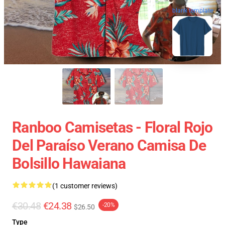
blank template
Ranboo Camisetas - Floral Rojo
Del Paraíso Verano Camisa De
Bolsillo Hawaiana
(1 customer reviews)
€30.48
€24.38
-20%
$26.50
Type