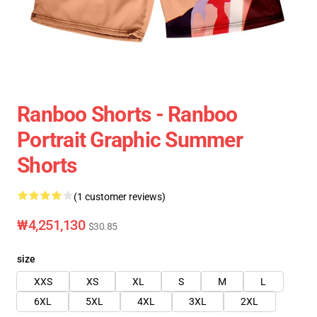
Ranboo Shorts - Ranboo
Portrait Graphic Summer
Shorts
(1 customer reviews)
₩4,251,130
$30.85
size
XXS
XS
XL
S
M
L
6XL
5XL
4XL
3XL
2XL