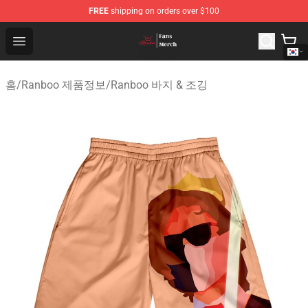
FREE
shipping on orders over $100
Ranboo Shop - Official Ranboo Merchandise Store
Open menu
홈
/
Ranboo 제품정보
/
Ranboo 바지 & 조깅