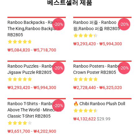
베스트셀러 제품
Ranboo Backpacks - Ranboo
Ranboo 퍼즐 - Ranboo
-20%
-20%
The King,Ranboo Backpack
왕,Ranboo 퍼즐 RB2805
RB2805
₩3,293,420 - ₩5,994,300
₩5,084,820 - ₩5,718,700
Ranboo Puzzles - Ranboo
Ranboo Posters - Ranboo
-20%
-20%
Jigsaw Puzzle RB2805
Crown Poster RB2805
₩3,293,420 - ₩5,994,300
₩2,728,440 - ₩6,325,020
Ranboo T-Shirts - Ranboo
🔥 Chibi Ranboo Plush Doll
-20%
Above The World - Minecraft
Classic T-Shirt RB2805
₩4,132,622
$29.99
₩3,651,700 - ₩4,202,900