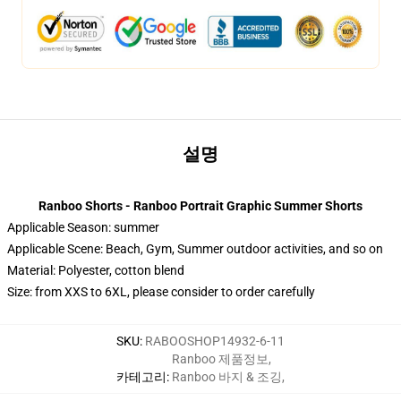
설명
Ranboo Shorts - Ranboo Portrait Graphic Summer Shorts
Applicable Season:
summer
Applicable Scene:
Beach, Gym, Summer outdoor activities, and so on
Material:
Polyester, cotton blend
Size: from XXS to 6XL, please consider to order carefully
SKU
:
RABOOSHOP14932-6-11
Ranboo 제품정보
,
카테고리
:
Ranboo 바지 & 조깅
,