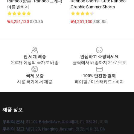
Ranboo 짧은 - Ranboo 그래픽
Ranboo Shorts - Cute Ranboo
여름 반바지
Graphic Summer Shorts
₩4,251,130
$30.85
₩4,251,130
$30.85
Footer
전 세계 배송
안심하고 쇼핑하세요
200개 이상의 국가로 배송
클릭에서 배송까지 24/7 보호
국제 보증
100% 안전한 결제
사용 국가에서 제공
페이팔 / 마스터카드 / 비자
제품 정보
우리의 본사
: 51101 Brickell Ave, 마이애미, FL 33131, 미국
우리의 창고
: 빌딩 20, Huaqing Jiayuan, 청장, 베이징, CN