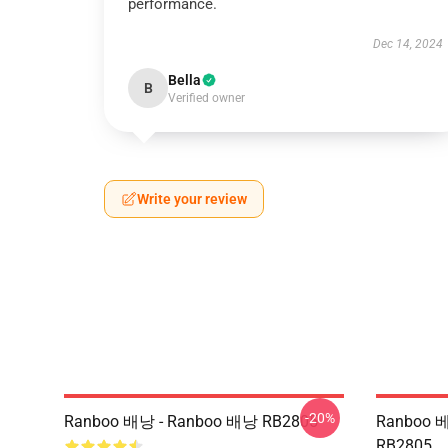
performance.
Dec 14, 2024
Bella
B
Verified owner
Write your review
-20%
Ranboo 배낭 - Ranboo 배낭 RB2805
Ranboo 
RB2805