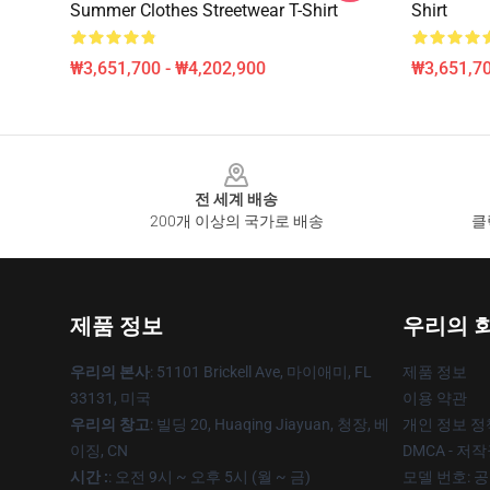
Summer Clothes Streetwear T-Shirt
Shirt
₩3,651,700 - ₩4,202,900
₩3,651,70
Footer
전 세계 배송
200개 이상의 국가로 배송
클
제품 정보
우리의 
우리의 본사
: 51101 Brickell Ave, 마이애미, FL
제품 정보
33131, 미국
이용 약관
우리의 창고
: 빌딩 20, Huaqing Jiayuan, 청장, 베
개인 정보 정
이징, CN
DMCA - 저
시간 :
: 오전 9시 ~ 오후 5시 (월 ~ 금)
모델 번호: 