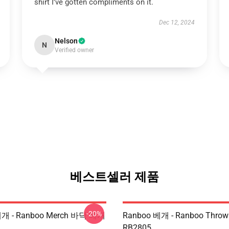
shirt I’ve gotten compliments on it.
Dec 12, 2024
Nelson
N
Verified owner
베스트셀러 제품
-20%
베개 - Ranboo Merch 바닥 베개
Ranboo 베개 - Ranboo Thro
RB2805