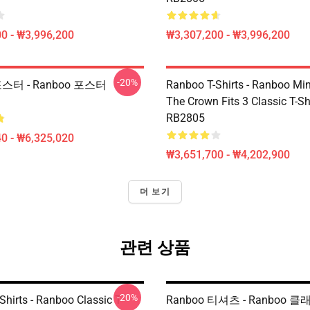
0 - ₩3,996,200
₩3,307,200 - ₩3,996,200
-20%
포스터 - Ranboo 포스터
Ranboo T-Shirts - Ranboo Mine
The Crown Fits 3 Classic T-Sh
RB2805
0 - ₩6,325,020
₩3,651,700 - ₩4,202,900
더 보기
관련 상품
-20%
hirts - Ranboo Classic T-
Ranboo 티셔츠 - Ranboo 