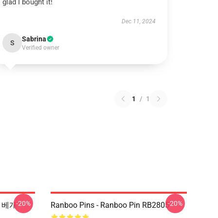
glad I bought it!
Dec 11, 2024
Sabrina
S
Verified owner
1
/
1
-20%
-20%
w 베개
Ranboo Pins - Ranboo Pin RB2805