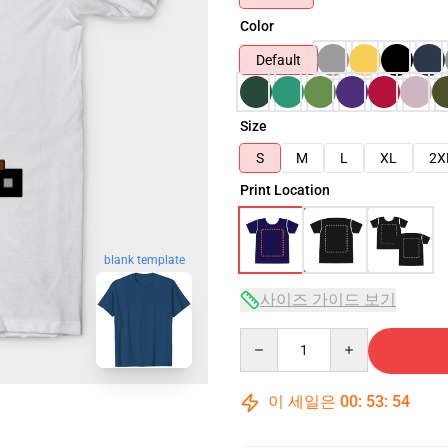
Color
Default
Size
S
M
L
XL
2X
Print Location
blank template
사이즈 가이드 보기
Quantity
이 세일은
00
:
53
:
53