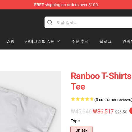
FREE
shipping on orders over $100
쇼핑
카테고리별 쇼핑
주문 추적
블로그
연락
Ranboo T-Shirt
Tee
(3 customer reviews
₩45,646
₩36,517
$26.50
Type
Unisex