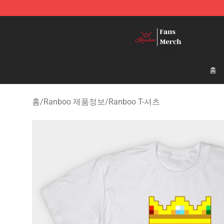
Ranboo Shop - Official Ranboo Merchandise Store
홈
홈
/
Ranboo 제품정보
/
Ranboo T-셔츠