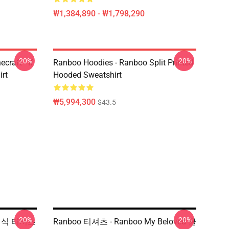
₩1,384,890 - ₩1,798,290
-20%
-20%
craft - If
Ranboo Hoodies - Ranboo Split Printed
irt
Hooded Sweatshirt
₩5,994,300
$43.5
-20%
-20%
클래식 티셔츠
Ranboo 티셔츠 - Ranboo My Beloved 클